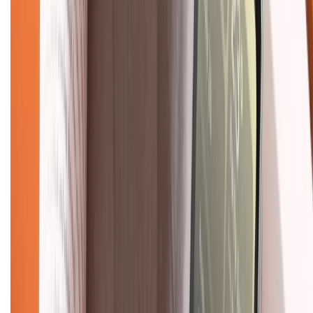
Tra cứu bảo hành
Tra cứu điểm XTMember
Hướng dẫn mua hàng trả góp
Dịch vụ bán hàng B2B
Chính sách
Bảo hành mở rộng
Chính sách dùng sản phẩm 7 ngày miễn phí
Chính sách đổi trả
Chính sách bảo hành
Chính sách bảo mật thông tin
Chính sách kiểm hàng
TỔNG ĐÀI HỖ TRỢ
Tư vấn mua hàng (miễn phí):