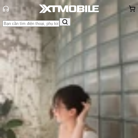
Trang chủ
Tin tức
Tin Mới
Tin Mới
Đánh Giá - Trên Tay
So Sánh
Tư vấn
Khuyến
mãi
Thủ thuật
Hỏi đáp
App - Game
Thông báo
Khách
hàng - Sự kiện
Galaxy Z Fold 6 FE giá rẻ hơn sẽ
không hỗ trợ bút S Pen
Triệu Vy
Ngày đăng:
02/02/2024
Cập nhật:
24/05/2026