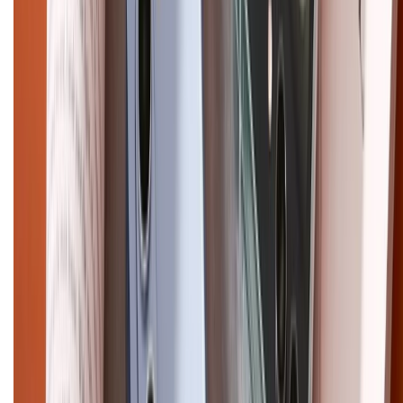
CHỨNG NHẬN
Điện thoại iPhone
iPhone 17 Pro Max
iPhone 17
Pro
iPhone 17
iPhone 16
iPhone 16 Pro Max
iPhone 15
Pro Max
iPhone 15
Điện thoại Samsung
Samsung S26
Ultra
Samsung S26
Samsung S25
iPhone cũ
iPhone 17