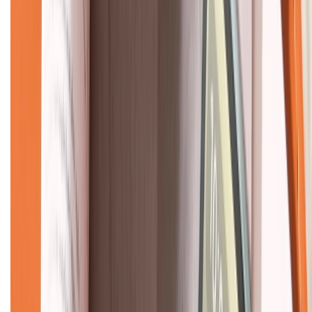
KẾT NỐI VỚI CHÚNG TÔI
CHỨNG NHẬN