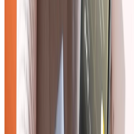
1800.6229
(08h30 - 21h30)
Khiếu nại - Góp ý:
088.99999.33
(09h00 - 18h00)
Trung tâm bảo hành:
028.710.89898
(08h30 - 21h00)
KẾT NỐI VỚI CHÚNG TÔI
Về chúng tôi
Giới thiệu về XTMobile
Liên hệ hợp tác