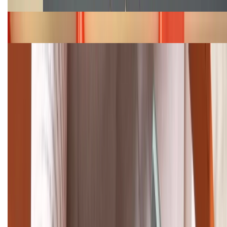
Bảng giá iPhone 15 cập nhật mới nhất tháng
08/2026
Cập nhật bảng giá điện thoại Samsung tháng 8:
Giảm đến 15.49 triệu
TỔNG ĐÀI HỖ TRỢ
(08H30 - 21H30)
Tư vấn mua hàng (miễn phí):
1800.6229
Khiếu nại - Góp ý:
088.99999.33
Bán hàng doanh nghiệp B2B: