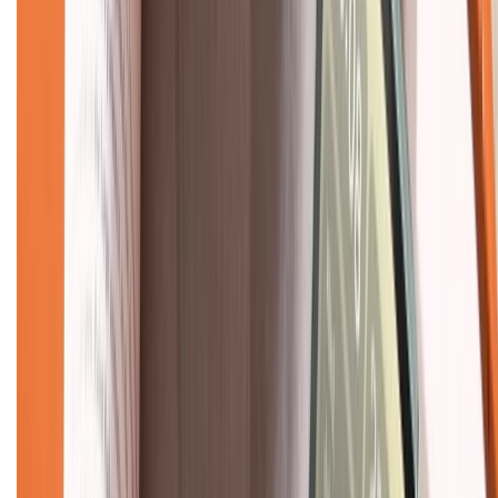
Về chúng tôi
Giới thiệu về XTMobile
Liên hệ hợp tác
Hệ thống cửa hàng bán lẻ
Về trang chủ
Hỗ trợ khách hàng
Mua hàng trả góp
Mua hàng online
Dịch vụ bảo hành mở rộng
Hình thức thanh toán