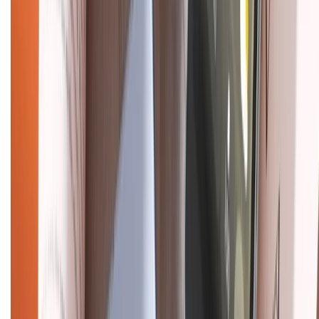
Hệ thống cửa hàng bán lẻ
Về trang chủ
Hỗ trợ khách hàng
Mua hàng trả góp
Mua hàng online
Dịch vụ bảo hành mở rộng
Hình thức thanh toán
Tra cứu bảo hành
Tra cứu điểm XTMember
Hướng dẫn mua hàng trả góp
Dịch vụ bán hàng B2B
Chính sách
Bảo hành mở rộng