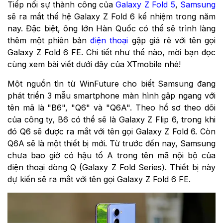
Tiếp nối sự thành công của
Galaxy Z Fold 5
,
Samsung
sẽ ra mắt thế hệ Galaxy Z Fold 6 kế nhiệm trong năm
nay. Đặc biệt, ông lớn Hàn Quốc có thể sẽ trình làng
thêm một phiên bản
điện thoại
gập giá rẻ với tên gọi
Galaxy Z Fold 6 FE. Chi tiết như thế nào, mời bạn đọc
cùng xem bài viết dưới đây của XTmobile nhé!
Một nguồn tìn từ WinFuture cho biết Samsung đang
phát triển 3 mẫu smartphone màn hình gập ngang với
tên mã là "B6", "Q6" và "Q6A". Theo hồ sơ theo dõi
của công ty, B6 có thể sẽ là Galaxy Z Flip 6, trong khi
đó Q6 sẽ được ra mắt với tên gọi Galaxy Z Fold 6. Còn
Q6A sẽ là một thiết bị mới. Từ trước đến nay, Samsung
chưa bao giờ có hậu tố A trong tên mã nội bộ của
điện thoại dòng Q (Galaxy Z Fold Series). Thiết bị này
dự kiến sẽ ra mắt với tên gọi Galaxy Z Fold 6 FE.