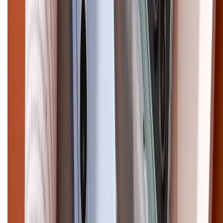
cũ
iPhone 16 cũ
iPhone 16 Pro Max cũ
Copyright @2012 HỘ KINH DOANH CỬA HÀNG ĐIỆN THOẠI DI ĐỘNG
XTMOBILE. Số GPKD: 41A8052143 – Cấp ngày 11/05/2023. Địa chỉ: 50
Trần Quang Khải, Phường Tân Định, Quận 1, TP.HCM. Điện thoại:
1800.6229 (Miễn Phí)
Email: xtmobile.sg@gmail.com. Chịu trách nhiệm nội dung: Lê Xuân
Hoà