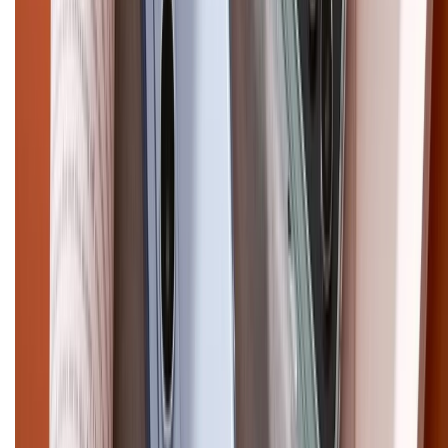
CHỨNG NHẬN
Điện thoại iPhone
iPhone 17 Pro Max
iPhone 17
Pro
iPhone 17
iPhone 16
iPhone 16 Pro Max
iPhone 15
Pro Max
iPhone 15
Điện thoại Samsung
Samsung S26
Ultra
Samsung S26
Samsung S25
iPhone cũ
iPhone 17
cũ
iPhone 16 cũ
iPhone 16 Pro Max cũ
Copyright @2012 HỘ KINH DOANH CỬA HÀNG ĐIỆN THOẠI DI ĐỘNG
XTMOBILE. Số GPKD: 41A8052143 – Cấp ngày 11/05/2023. Địa chỉ: 50
Trần Quang Khải, Phường Tân Định, Quận 1, TP.HCM. Điện thoại:
1800.6229 (Miễn Phí)