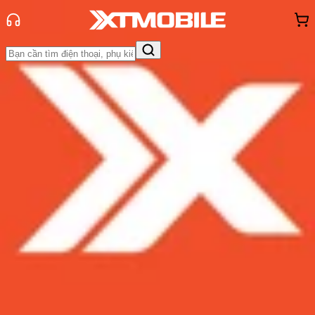
Trang chủ
Tin tức
Tin Mới
Tin Mới
Đánh Giá - Trên Tay
So Sánh
Tư vấn
Khuyến
mãi
Thủ thuật
Hỏi đáp
App - Game
Thông báo
Khách
hàng - Sự kiện
Galaxy Note 8 tiếp tục để lộ mặt
trước với tấm kính bảo vệ siêu
khủng
Admin
Ngày đăng:
14/07/2017