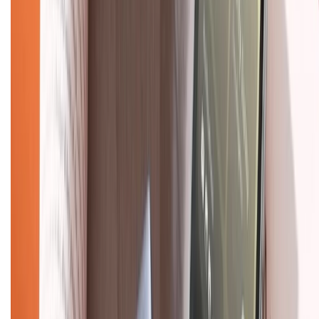
Dịch vụ bán hàng B2B
Chính sách
Bảo hành mở rộng
Chính sách dùng sản phẩm 7 ngày miễn phí
Chính sách đổi trả
Chính sách bảo hành
Chính sách bảo mật thông tin
Chính sách kiểm hàng
TỔNG ĐÀI HỖ TRỢ
Tư vấn mua hàng (miễn phí):
1800.6229
(08h30 - 21h30)
Khiếu nại - Góp ý: