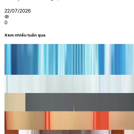
22/07/2026
0
Xem nhiều tuần qua
Tư vấn
Bảng giá iPhone cũ mới nhất trong tháng 8 năm
2026, giá siêu hấp dẫn
Cập nhật bảng giá iPhone năm 2026: Giá tốt, ưu đãi
hấp dẫn
Cập nhật bảng giá Galaxy S23 (Plus, Ultra) cũ, mới
năm 2026
Bảng giá iPhone 15 cập nhật mới nhất tháng
08/2026
Cập nhật bảng giá điện thoại Samsung tháng 8: