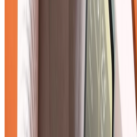
Giới thiệu về XTMobile
Liên hệ hợp tác
Hệ thống cửa hàng bán lẻ
Về trang chủ
Hỗ trợ khách hàng
Mua hàng trả góp
Mua hàng online
Dịch vụ bảo hành mở rộng
Hình thức thanh toán
Tra cứu bảo hành
Tra cứu điểm XTMember
Hướng dẫn mua hàng trả góp