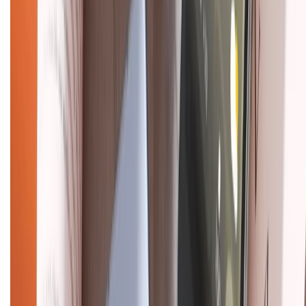
088.99999.33
(09h00 - 18h00)
Trung tâm bảo hành:
028.710.89898
(08h30 - 21h00)
KẾT NỐI VỚI CHÚNG TÔI
Về chúng tôi
Giới thiệu về XTMobile
Liên hệ hợp tác
Hệ thống cửa hàng bán lẻ
Về trang chủ
Hỗ trợ khách hàng