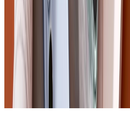
Email: xtmobile.sg@gmail.com. Chịu trách nhiệm nội dung: Lê Xuân
Hoà