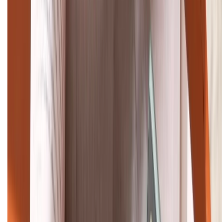
Giảm đến 15.49 triệu
TỔNG ĐÀI HỖ TRỢ
(08H30 - 21H30)
Tư vấn mua hàng (miễn phí):
1800.6229
Khiếu nại - Góp ý:
088.99999.33
Bán hàng doanh nghiệp B2B:
088.99999.22