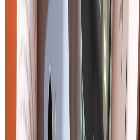
Mua hàng trả góp
Mua hàng online
Dịch vụ bảo hành mở rộng
Hình thức thanh toán
Tra cứu bảo hành
Tra cứu điểm XTMember
Hướng dẫn mua hàng trả góp
Dịch vụ bán hàng B2B
Chính sách
Bảo hành mở rộng
Chính sách dùng sản phẩm 7 ngày miễn phí
Chính sách đổi trả
Chính sách bảo hành