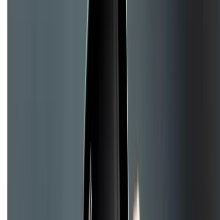
TỔNG ĐÀI HỖ TRỢ
Tư vấn mua hàng (miễn phí):
1800.6229
(08h30 - 21h30)
Khiếu nại - Góp ý:
088.99999.33
(09h00 - 18h00)
Trung tâm bảo hành:
028.710.89898
(08h30 - 21h00)
KẾT NỐI VỚI CHÚNG TÔI
Về chúng tôi
Giới thiệu về XTMobile