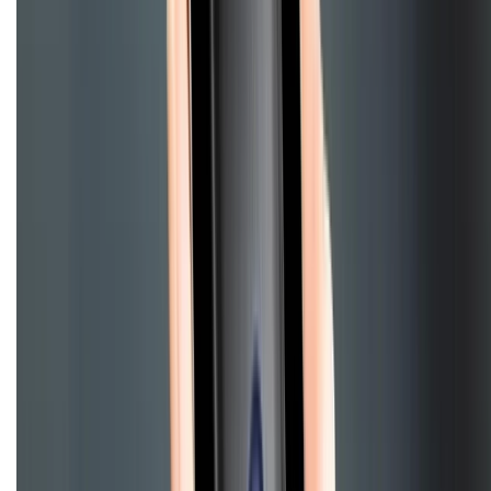
Ultra
Samsung S26
Samsung S25
iPhone cũ
iPhone 17
cũ
iPhone 16 cũ
iPhone 16 Pro Max cũ
Copyright @2012 HỘ KINH DOANH CỬA HÀNG ĐIỆN THOẠI DI ĐỘNG
XTMOBILE. Số GPKD: 41A8052143 – Cấp ngày 11/05/2023. Địa chỉ: 50
Trần Quang Khải, Phường Tân Định, Quận 1, TP.HCM. Điện thoại:
1800.6229 (Miễn Phí)
Email: xtmobile.sg@gmail.com. Chịu trách nhiệm nội dung: Lê Xuân
Hoà