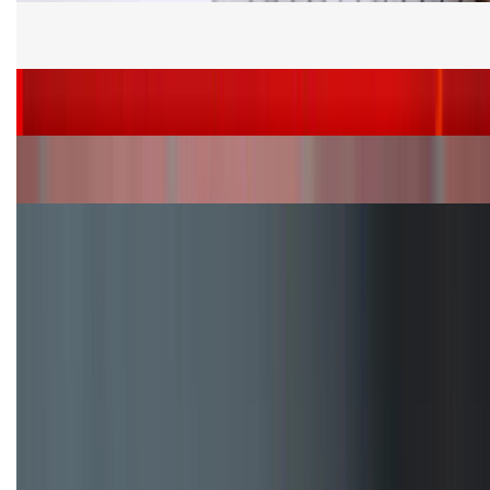
Cấu hình Samsung Galaxy Z Flip 8: Ra mắt với hai
phiên bản chip khác nhau
Siêu sale 8.8 - Săn deal rẻ vô đối: Mua điện thoại
giảm thêm đến 400K tại XTmobile!
Nên mua iPhone VN/A hay LL/A: So sánh chi tiết
máy nào tốt hơn?
Đây là cách sử dụng nút Action Button trên iPhone
hiệu quả hơn!
TỔNG ĐÀI HỖ TRỢ
(08H30 - 21H30)
Tư vấn mua hàng (miễn phí):
1800.6229
Khiếu nại - Góp ý: