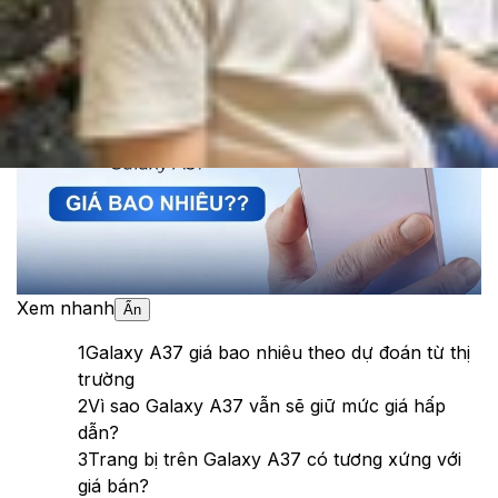
Theo dõi XTMobile trên
Xem nhanh
Ẩn
1
Galaxy A37 giá bao nhiêu theo dự đoán từ thị
trường
2
Vì sao Galaxy A37 vẫn sẽ giữ mức giá hấp
dẫn?
3
Trang bị trên Galaxy A37 có tương xứng với
giá bán?