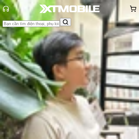
Trang chủ
Tin tức
Tin Mới
Tin Mới
Đánh Giá - Trên Tay
So Sánh
Tư vấn
Khuyến
mãi
Thủ thuật
Hỏi đáp
App - Game
Thông báo
Khách
hàng - Sự kiện
Galaxy A37 giá bao nhiêu? Có
những nâng cấp gì đáng giá?
Vũ Hảo
Ngày đăng:
28/12/2025
Cập nhật:
28/12/2025