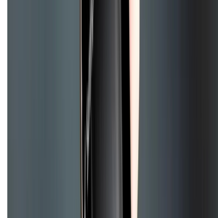
Bảo hành mở rộng
Chính sách dùng sản phẩm 7 ngày miễn phí
Chính sách đổi trả
Chính sách bảo hành
Chính sách bảo mật thông tin
Chính sách kiểm hàng
HỖ TRỢ THANH TOÁN