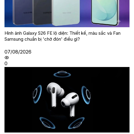
Hình ảnh Galaxy S26 FE lộ diện: Thiết kế, màu sắc và Fan
Samsung chuẩn bị 'chờ đón' điều gì?
07/08/2026
0