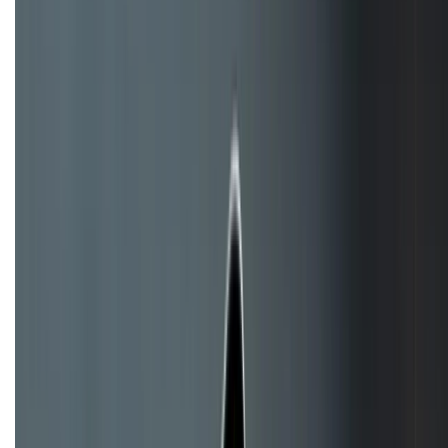
088.99999.33
Bán hàng doanh nghiệp B2B:
088.99999.22
HỖ TRỢ THANH TOÁN