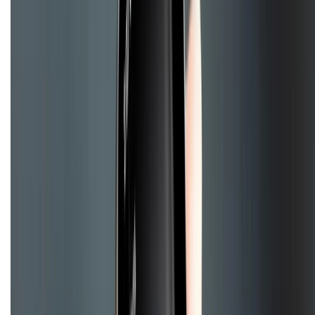
Liên hệ hợp tác
Hệ thống cửa hàng bán lẻ
Về trang chủ
Hỗ trợ khách hàng
Mua hàng trả góp
Mua hàng online
Hình thức thanh toán
Tra cứu bảo hành
Tra cứu điểm XTMember
Hướng dẫn mua hàng trả góp
Dịch vụ bán hàng B2B
Chính sách