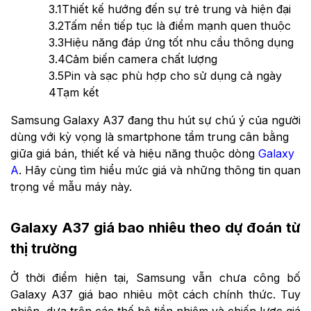
3.1
Thiết kế hướng đến sự trẻ trung và hiện đại
3.2
Tấm nền tiếp tục là điểm mạnh quen thuộc
3.3
Hiệu năng đáp ứng tốt nhu cầu thông dụng
3.4
Cảm biến camera chất lượng
3.5
Pin và sạc phù hợp cho sử dụng cả ngày
4
Tạm kết
Samsung Galaxy A37 đang thu hút sự chú ý của người
dùng với kỳ vọng là smartphone tầm trung cân bằng
giữa giá bán, thiết kế và hiệu năng thuộc dòng
Galaxy
A
. Hãy cùng tìm hiểu mức giá và những thông tin quan
trọng về mẫu máy này.
Galaxy A37 giá bao nhiêu theo dự đoán từ
thị trường
Ở thời điểm hiện tại, Samsung vẫn chưa công bố
Galaxy A37 giá bao nhiêu một cách chính thức. Tuy
nhiên, dựa trên các thế hệ tiền nhiệm và chiến lược giá