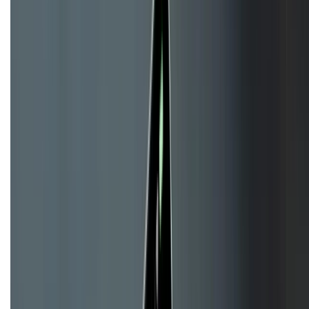
KẾT NỐI VỚI CHÚNG TÔI
CHỨNG NHẬN