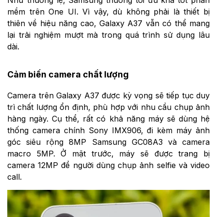
Như thường lệ, Samsung thường tối ưu khá tốt phần
mềm trên One UI. Vì vậy, dù không phải là thiết bị
thiên về hiệu năng cao, Galaxy A37 vẫn có thể mang
lại trải nghiệm mượt mà trong quá trình sử dụng lâu
dài.
Cảm biến camera chất lượng
Camera trên Galaxy A37 được kỳ vọng sẽ tiếp tục duy
trì chất lượng ổn định, phù hợp với nhu cầu chụp ảnh
hàng ngày. Cụ thể, rất có khả năng máy sẽ dùng hệ
thống camera chính Sony IMX906, đi kèm máy ảnh
góc siêu rộng 8MP Samsung GC08A3 và camera
macro 5MP. Ở mặt trước, máy sẽ được trang bị
camera 12MP để người dùng chụp ảnh selfie và video
call.