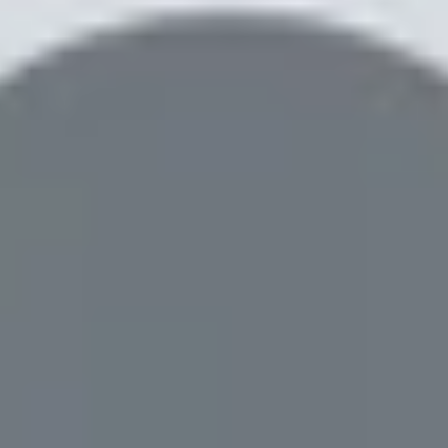
ấp đáng giá trong phân khúc tầm trung
IP67 hiếm thấy trong phân khúc
z, độ sáng lên đến 1900 nits
e hỗ trợ 10-bit HDR
nhớ chuẩn UFS
 cho sử dụng dài ngày
nhật phần mềm dài hạn
o nhiêu?
rong năm 2026?
hướng nâng cấp có chọn lọc, tập trung vào trải nghiệm dài hạn và 
n hình đẹp, pin lâu và phần mềm hỗ trợ dài hạn. Vậy Samsung Galax
hone tầm trung sắp ra mắt này.