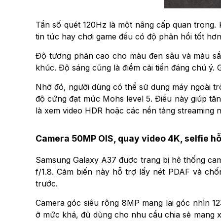
Tần số quét 120Hz là một nâng cấp quan trọng. K
tin tức hay chơi game đều có độ phản hồi tốt h
Độ tương phản cao cho màu đen sâu và màu sắc
khúc. Độ sáng cũng là điểm cải tiến đáng chú ý. 
Nhờ đó, người dùng có thể sử dụng máy ngoài trờ
độ cứng đạt mức Mohs level 5. Điều này giúp tăng
là xem video HDR hoặc các nền tảng streaming n
Camera 50MP OIS, quay video 4K, selfie hỗ
Samsung Galaxy A37 được trang bị hệ thống cam
f/1.8. Cảm biến này hỗ trợ lấy nét PDAF và chố
trước.
Camera góc siêu rộng 8MP mang lại góc nhìn 12
ở mức khá, đủ dùng cho nhu cầu chia sẻ mạng xã