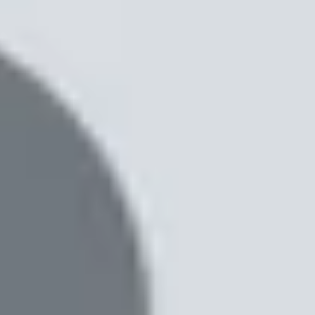
độ ổn định khi sử dụng. Galaxy A37 là mẫu máy hướng đến
y A37 có gì mới so với
Galaxy A36
thế hệ trước? Hãy cùng