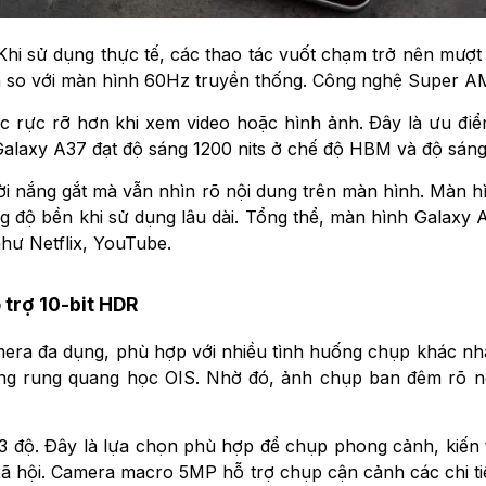
hi sử dụng thực tế, các thao tác vuốt chạm trở nên mượt 
ơn so với màn hình 60Hz truyền thống. Công nghệ Super A
 rực rỡ hơn khi xem video hoặc hình ảnh. Đây là ưu điể
Galaxy A37 đạt độ sáng 1200 nits ở chế độ HBM và độ sáng t
i nắng gắt mà vẫn nhìn rõ nội dung trên màn hình. Màn hìn
 độ bền khi sử dụng lâu dài. Tổng thể, màn hình Galaxy A3
hư Netflix, YouTube.
 trợ 10-bit HDR
era đa dụng, phù hợp với nhiều tình huống chụp khác nh
ng rung quang học OIS. Nhờ đó, ảnh chụp ban đêm rõ nét
3 độ. Đây là lựa chọn phù hợp để chụp phong cảnh, kiến
 hội. Camera macro 5MP hỗ trợ chụp cận cảnh các chi ti