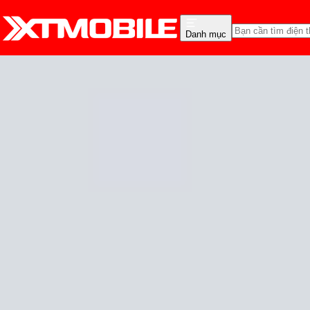
Danh mục
Trang chủ
Tin tức
Tin Mới
Tin Mới
Đánh Giá - Trên Tay
So Sánh
Tư vấn
Khuy
Galaxy A37 có gì mới?
Trúc Huỳnh
Ngày đăng:
01/01/2026
Cập nhật:
01/01/2026
Theo dõi XTMobile trên