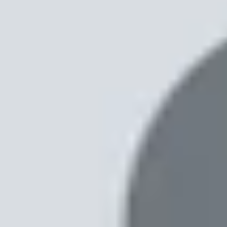
Xem nhanh
Ẩn
1
Galaxy A37 có gì mới? Hé lộ loạt nâng c
1.1
Thiết kế mỏng nhẹ 7.4mm, kháng nước 
1.2
Màn hình Super AMOLED 6.7 inch, 120H
1.3
Camera 50MP OIS, quay video 4K, selfi
1.4
Hiệu năng ổn định với RAM 8GB, bộ 
1.5
Pin 5.000 mAh, sạc nhanh 45W, tối ưu
1.6
Android 16 và One UI 8, cam kết cập 
2
Samsung Galaxy A37 khi nào ra mắt?
3
Giá bán Samsung Galaxy A37 dự kiến ba
4
Có nên chờ mua Samsung Galaxy A37 t
5
Kết luận
Ở phân khúc smartphone tầm trung, Samsung thường chọn 
người dùng phổ thông nhưng vẫn cần thiết kế bền bỉ, mà
XTmobile phân tích chi tiết từng khía cạnh của mẫu smartp