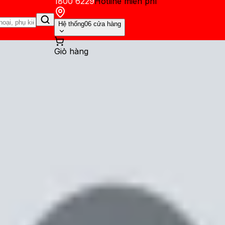
1800 6229
Hotline miễn phí
Hệ thống
06 cửa hàng
Giỏ hàng
ến mãi
Thủ thuật
Hỏi đáp
App - Game
Thông báo
Khách hàng 
 Khi nào ra mắt? Giá bao nhiêu