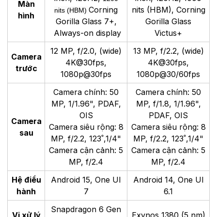
Màn
Corning
nits (HBM), Corning
nits (HBM)
hình
Gorilla Glass 7+,
Gorilla Glass
Always-on display
Victus+
12 MP, f/2.0, (wide)
13 MP, f/2.2, (wide)
Camera
4K@30fps,
4K@30fps,
trước
1080p@30fps
1080p@30/60fps
Camera chính: 50
Camera chính: 50
MP, 1/1.96", PDAF,
MP, f/1.8, 1/1.96",
OIS
PDAF, OIS
Camera
Camera siêu rộng: 8
Camera siêu rộng: 8
sau
MP, f/2.2, 123˚,1/4"
MP, f/2.2, 123˚,1/4"
Camera cận cảnh: 5
Camera cận cảnh: 5
MP, f/2.4
MP, f/2.4
Hệ điều
Android 15, One UI
Android 14, One UI
hành
7
6.1
Snapdragon 6 Gen
Vi xử lý
Exynos 1380 (5 nm)