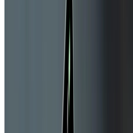
KẾT NỐI VỚI CHÚNG TÔI
CHỨNG NHẬN