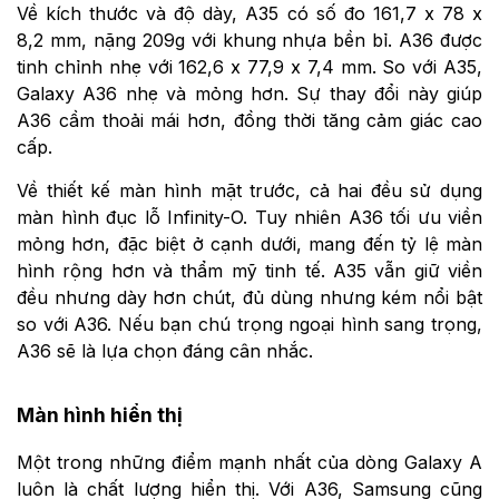
Về kích thước và độ dày, A35 có số đo 161,7 x 78 x
8,2 mm, nặng 209g với khung nhựa bền bỉ. A36 được
tinh chỉnh nhẹ với 162,6 x 77,9 x 7,4 mm. So với A35,
Galaxy A36 nhẹ và mỏng hơn. Sự thay đổi này giúp
A36 cầm thoải mái hơn, đồng thời tăng cảm giác cao
cấp.
Về thiết kế màn hình mặt trước, cả hai đều sử dụng
màn hình đục lỗ Infinity-O. Tuy nhiên A36 tối ưu viền
mỏng hơn, đặc biệt ở cạnh dưới, mang đến tỷ lệ màn
hình rộng hơn và thẩm mỹ tinh tế. A35 vẫn giữ viền
đều nhưng dày hơn chút, đủ dùng nhưng kém nổi bật
so với A36. Nếu bạn chú trọng ngoại hình sang trọng,
A36 sẽ là lựa chọn đáng cân nhắc.
Màn hình hiển thị
Một trong những điểm mạnh nhất của dòng Galaxy A
luôn là chất lượng hiển thị. Với A36, Samsung cũng