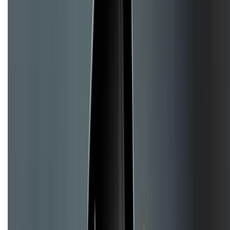
TỔNG ĐÀI HỖ TRỢ
Tư vấn mua hàng (miễn phí):
1800.6229
(08h30 - 21h30)
Khiếu nại - Góp ý:
088.99999.33
(09h00 - 18h00)
Trung tâm bảo hành:
028.710.89898
(08h30 - 21h00)
KẾT NỐI VỚI CHÚNG TÔI
Về chúng tôi