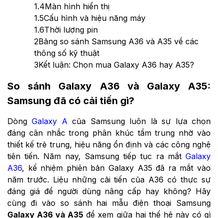
1.4
Màn hình hiển thị
1.5
Cấu hình và hiệu năng máy
1.6
Thời lượng pin
2
Bảng so sánh Samsung A36 và A35 về các
thông số kỹ thuật
3
Kết luận: Chọn mua Galaxy A36 hay A35?
So sánh Galaxy A36 và Galaxy A35:
Samsung đã có cải tiến gì?
Dòng
Galaxy A
của Samsung luôn là sự lựa chọn
đáng cân nhắc trong phân khúc tầm trung nhờ vào
thiết kế trẻ trung, hiệu năng ổn định và các công nghệ
tiên tiến. Năm nay, Samsung tiếp tục ra mắt
Galaxy
A36
, kế nhiệm phiên bản Galaxy A35 đã ra mắt vào
năm trước. Liệu những cải tiến của A36 có thực sự
đáng giá để người dùng nâng cấp hay không? Hãy
cùng đi vào so sánh hai mẫu điện thoại Samsung
Galaxy A36 và A35
để xem giữa hai thế hệ này có gì