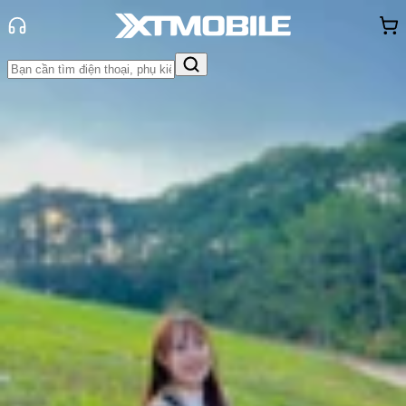
Trang chủ
Tin tức
So Sánh
Tin Mới
Đánh Giá - Trên Tay
So Sánh
Tư vấn
Khuyến
mãi
Thủ thuật
Hỏi đáp
App - Game
Thông báo
Khách
hàng - Sự kiện
So sánh Galaxy A36 và Galaxy A35:
Samsung đã có cải tiến gì?
Thùy Nguyễn
Ngày đăng:
04/03/2025
Cập nhật:
04/03/2025