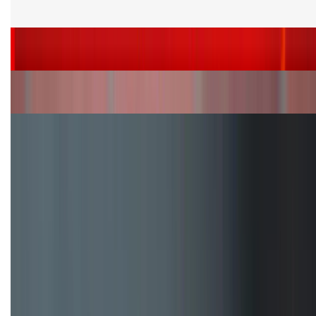
phiên bản chip khác nhau
Siêu sale 8.8 - Săn deal rẻ vô đối: Mua điện thoại
giảm thêm đến 400K tại XTmobile!
Nên mua iPhone VN/A hay LL/A: So sánh chi tiết
máy nào tốt hơn?
Đây là cách sử dụng nút Action Button trên iPhone
hiệu quả hơn!
TỔNG ĐÀI HỖ TRỢ
(08H30 - 21H30)
Tư vấn mua hàng (miễn phí):
1800.6229
Khiếu nại - Góp ý: