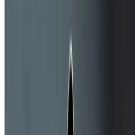
088.99999.33
Bán hàng doanh nghiệp B2B:
088.99999.22
HỖ TRỢ THANH TOÁN