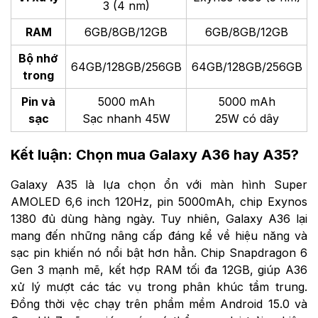
3 (4 nm)
RAM
6GB/8GB/12GB
6GB/8GB/12GB
Bộ nhớ
64GB/128GB/256GB
64GB/128GB/256GB
trong
Pin và
5000 mAh
5000 mAh
sạc
Sạc nhanh 45W
25W có dây
Kết luận: Chọn mua Galaxy A36 hay A35?
Galaxy A35 là lựa chọn ổn với màn hình Super
AMOLED 6,6 inch 120Hz, pin 5000mAh, chip Exynos
1380 đủ dùng hàng ngày. Tuy nhiên, Galaxy A36 lại
mang đến những nâng cấp đáng kể về hiệu năng và
sạc pin khiến nó nổi bật hơn hẳn. Chip Snapdragon 6
Gen 3 mạnh mẽ, kết hợp RAM tối đa 12GB, giúp A36
xử lý mượt các tác vụ trong phân khúc tầm trung.
Đồng thời vệc chạy trên phầm mềm Android 15.0 và