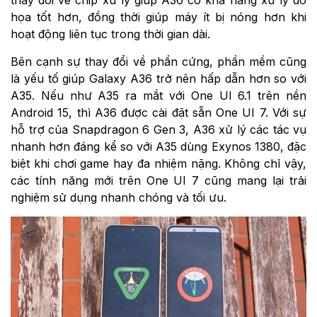
thay đổi về chip xử lý giúp A36 có khả năng xử lý đồ
họa tốt hơn, đồng thời giúp máy ít bị nóng hơn khi
hoạt động liên tục trong thời gian dài.
Bên cạnh sự thay đổi về phần cứng, phần mềm cũng
là yếu tố giúp Galaxy A36 trở nên hấp dẫn hơn so với
A35. Nếu như A35 ra mắt với One UI 6.1 trên nền
Android 15, thì A36 được cài đặt sẵn One UI 7. Với sự
hỗ trợ của Snapdragon 6 Gen 3, A36 xử lý các tác vụ
nhanh hơn đáng kể so với A35 dùng Exynos 1380, đặc
biệt khi chơi game hay đa nhiệm nặng. Không chỉ vậy,
các tính năng mới trên One UI 7 cũng mang lại trải
nghiệm sử dụng nhanh chóng và tối ưu.