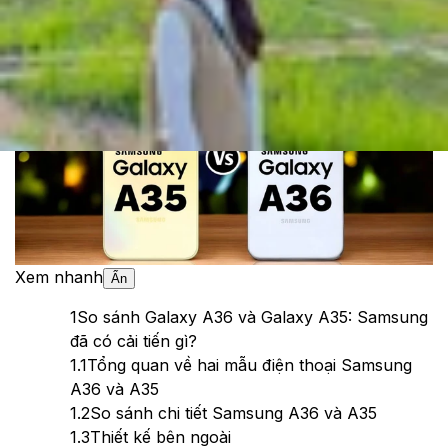
Theo dõi XTMobile trên
Xem nhanh
Ẩn
1
So sánh Galaxy A36 và Galaxy A35: Samsung
đã có cải tiến gì?
1.1
Tổng quan về hai mẫu điện thoại Samsung
A36 và A35
1.2
So sánh chi tiết Samsung A36 và A35
1.3
Thiết kế bên ngoài