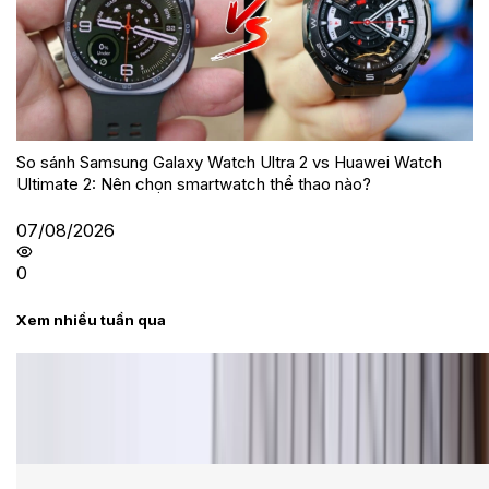
So sánh Samsung Galaxy Watch Ultra 2 vs Huawei Watch
Ultimate 2: Nên chọn smartwatch thể thao nào?
07/08/2026
0
Xem nhiều tuần qua
Tư vấn
Bảng giá Samsung S24 Ultra tại XTmobile tháng 8,
giảm sâu, ưu đãi bất ngờ
Cấu hình Samsung Galaxy Z Flip 8: Ra mắt với hai