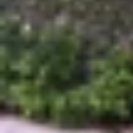
Ưu điểm tính năng đo kích thước trên 
Sử dụng iPhone để đo kích thước mang lại sự ti
dụng Measure (Đo), chỉ vài thao tác đơn giản là b
kiệm thời gian và công sức.