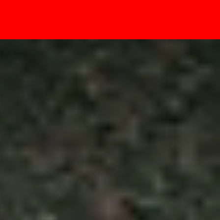
- Sự kiện
g cần tải thêm ứng dụng