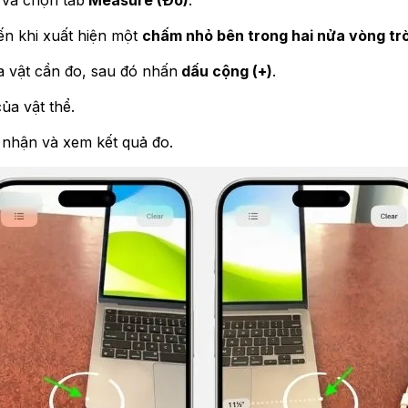
 và chọn tab
Measure (Đo)
.
ến khi xuất hiện một
chấm nhỏ bên trong hai nửa vòng tr
 vật cần đo, sau đó nhấn
dấu cộng (+)
.
ủa vật thể.
 nhận và xem kết quả đo.