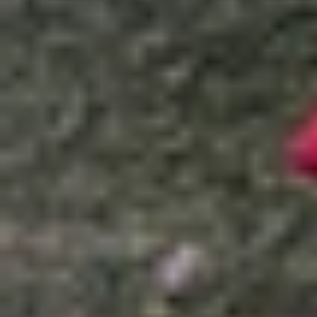
Xem nhanh
Ẩn
1
Ưu điểm tính năng đo kích thước trên iP
2
Hướng dẫn đo kích thước trên iPhone
2.1
Đo chiều dài rộng của một vật bất kỳ
2.2
Chụp ảnh, sao chép số liệu hoặc xem l
2.3
Đo nhanh hình vuông hoặc hình chữ n
2.4
Đo chiều cao của một người
2.5
Thay đổi đơn vị khi đo kích thước trên
3
Đo kích thước bằng iPhone độ chính xá
4
Tạm kết
Bạn không cần phải tải thêm bất kỳ ứng dụng nà
dàng đo chiều dài, chiều rộng của vật thể, thậm
khác mà không cần công cụ phức tạp. Hướng dẫ
lợi.