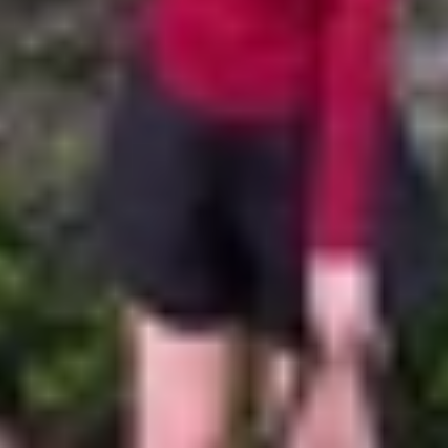
iPhone
ện lợi đáng kể, đặc biệt khi bạn cần đo nhanh mà không 
ạn có thể xác định được chiều dài, chiều rộng và thậm chí 