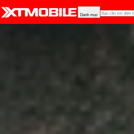
Danh mục
Trang chủ
Tin tức
Thủ thuật
Tin Mới
Đánh Giá - Trên Tay
So Sánh
Tư vấn
Khuy
Hướng dẫn đo kích thước
Anh Thư
Ngày đăng:
14/11/2025
Cập nhật:
14/11/2025
Theo dõi XTMobile trên