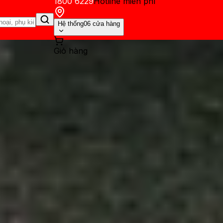
1800 6229
Hotline miễn phí
Hệ thống
06 cửa hàng
Giỏ hàng
ến mãi
Thủ thuật
Hỏi đáp
App - Game
Thông báo
Khách hàng 
 trên iPhone trực tiếp khôn