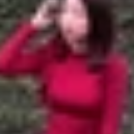
hone
ịch sử đo
hật
 iPhone
c cao không?
o khác, vì Apple đã tích hợp sẵn ứng dụng Đo (Measure)
 chí tính diện tích nhanh chóng. Ngoài ra, bạn còn có thể
n dưới đây sẽ chỉ bạn cách sử dụng mọi tính năng
đo kí