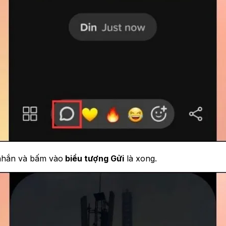
 nhắn và bấm vào
biểu tượng Gửi
là xong.