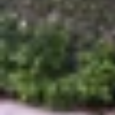
Câu trả lời là Có! Kể từ tháng 01/2024, ứng dụn
việc giao tiếp và kết nối người dùng. Không chỉ 