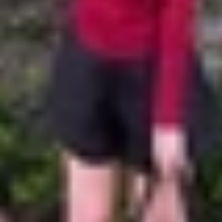
g Locket đã chính thức tích hợp tính năng nhắn tin trên th
là nền tảng chia sẻ ảnh qua widget, Locket giờ đây còn trở