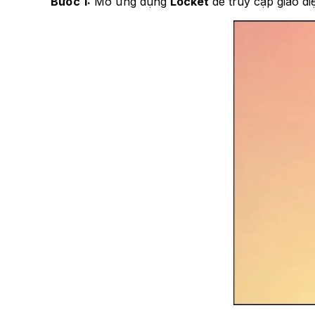
Bước 1:
Mở ứng dụng
Locket
để truy cập giao di