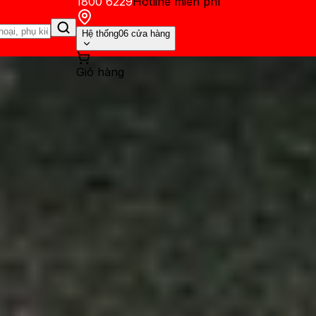
1800 6229
Hotline miễn phí
Hệ thống
06 cửa hàng
Giỏ hàng
ến mãi
Thủ thuật
Hỏi đáp
App - Game
Thông báo
Khách hàng 
trên Locket bằng điện thoại