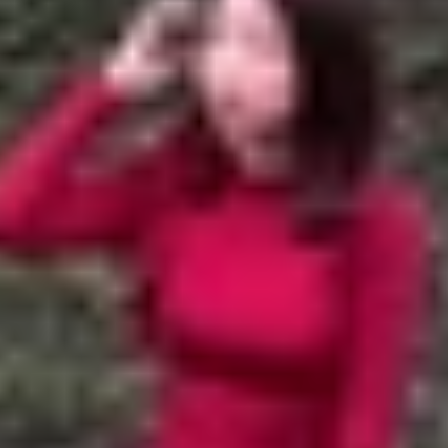
cket cho Android
ược không?
ại Android
hoại Android
 Locket cho Android
 của giới trẻ nhờ sự kết hợp giữa việc chia sẻ hình ảnh đ
trợ tính năng nhắn tin, giúp người dùng dễ dàng trò chuy
tin trên Locket trên Android
một cách chi tiết, từ việc g
không?