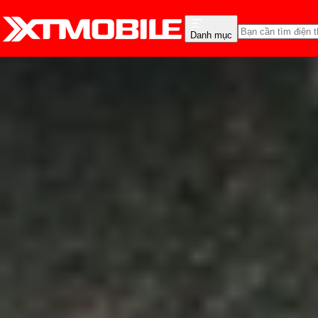
Danh mục
Trang chủ
Tin tức
Thủ thuật
Tin Mới
Đánh Giá - Trên Tay
So Sánh
Tư vấn
Khuy
Khám phá cách nhắn tin 
Anh Thư
Ngày đăng:
20/11/2024
Cập nhật:
20/11/2024
Theo dõi XTMobile trên