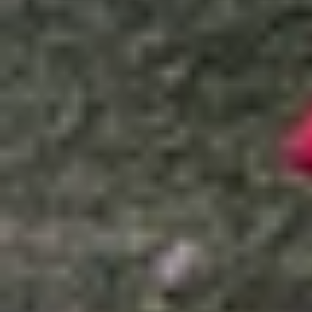
Xem nhanh
Ẩn
1
Hướng dẫn chi tiết cách nhắn tin trên Lo
1.1
Có thể nhắn tin Locket trên Android đ
1.2
Cách nhắn tin trên Locket cho điện tho
1.3
Cách trả lời tin nhắn Locket trên điện t
1.4
Kết luận
Hướng dẫn chi tiết cách nhắn tin trên
Ứng dụng Locket đang trở thành lựa chọn phổ biến
sử dụng để đăng ảnh qua widget, Locket còn hỗ 
nay của
XTmobile
sẽ hướng dẫn bạn
cách nhắn 
dàng.
Có thể nhắn tin Locket trên Android được 