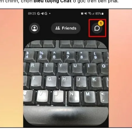
ện chính, chọn
biểu tượng Chat
ở góc trên bên phải.