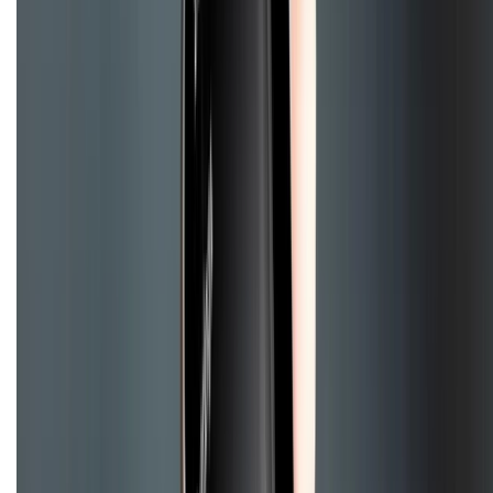
Tra cứu điểm XTMember
Hướng dẫn mua hàng trả góp
Dịch vụ bán hàng B2B
Chính sách
Bảo hành mở rộng
Chính sách dùng sản phẩm 7 ngày miễn phí
Chính sách đổi trả
Chính sách bảo hành
Chính sách bảo mật thông tin
Chính sách kiểm hàng
HỖ TRỢ THANH TOÁN