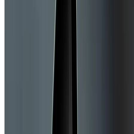
Chính sách đổi trả
Chính sách bảo hành
Chính sách bảo mật thông tin
Chính sách kiểm hàng
TỔNG ĐÀI HỖ TRỢ
Tư vấn mua hàng (miễn phí):
1800.6229
(08h30 - 21h30)
Khiếu nại - Góp ý:
088.99999.33
(09h00 - 18h00)
Trung tâm bảo hành:
028.710.89898
(08h30 - 21h00)