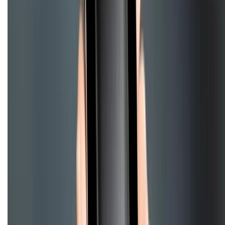
Điện thoại iPhone
iPhone 17 Pro Max
iPhone 17
Pro
iPhone 17
iPhone 16
iPhone 16 Pro Max
iPhone 15
Pro Max
iPhone 15
Điện thoại Samsung
Samsung S26
Ultra
Samsung S26
Samsung S25
iPhone cũ
iPhone 17
cũ
iPhone 16 cũ
iPhone 16 Pro Max cũ
Copyright @2012 HỘ KINH DOANH CỬA HÀNG ĐIỆN THOẠI DI ĐỘNG
XTMOBILE. Số GPKD: 41A8052143 – Cấp ngày 11/05/2023. Địa chỉ: 50
Trần Quang Khải, Phường Tân Định, Quận 1, TP.HCM. Điện thoại:
1800.6229 (Miễn Phí)
Email: xtmobile.sg@gmail.com. Chịu trách nhiệm nội dung: Lê Xuân
Hoà