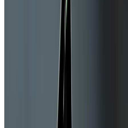
CHỨNG NHẬN
Về chúng tôi
Giới thiệu về XTMobile
Liên hệ hợp tác
Hệ thống cửa hàng bán lẻ