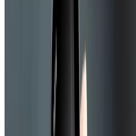
KẾT NỐI VỚI CHÚNG TÔI
Về chúng tôi
Giới thiệu về XTMobile
Liên hệ hợp tác
Hệ thống cửa hàng bán lẻ
Về trang chủ
Hỗ trợ khách hàng
Mua hàng trả góp
Mua hàng online
Hình thức thanh toán
Tra cứu bảo hành