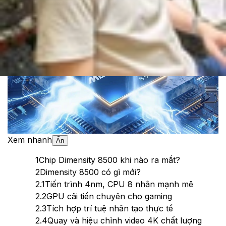
Theo dõi XTMobile trên
Xem nhanh
Ẩn
1
Chip Dimensity 8500 khi nào ra mắt?
2
Dimensity 8500 có gì mới?
2.1
Tiến trình 4nm, CPU 8 nhân mạnh mẽ
2.2
GPU cải tiến chuyên cho gaming
2.3
Tích hợp trí tuệ nhân tạo thực tế
2.4
Quay và hiệu chỉnh video 4K chất lượng