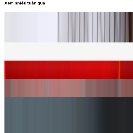
Xem nhiều tuần qua
Tư vấn
Bảng giá Samsung S24 Ultra tại XTmobile tháng 8,
giảm sâu, ưu đãi bất ngờ
Cấu hình Samsung Galaxy Z Flip 8: Ra mắt với hai
phiên bản chip khác nhau
Siêu sale 8.8 - Săn deal rẻ vô đối: Mua điện thoại
giảm thêm đến 400K tại XTmobile!
Nên mua iPhone VN/A hay LL/A: So sánh chi tiết
máy nào tốt hơn?
Đây là cách sử dụng nút Action Button trên iPhone
hiệu quả hơn!
TỔNG ĐÀI HỖ TRỢ
(08H30 - 21H30)