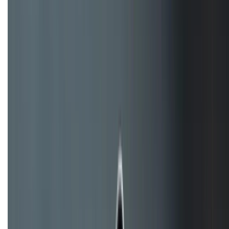
Tư vấn mua hàng (miễn phí):
1800.6229
Khiếu nại - Góp ý:
088.99999.33
Bán hàng doanh nghiệp B2B:
088.99999.22
HỖ TRỢ THANH TOÁN