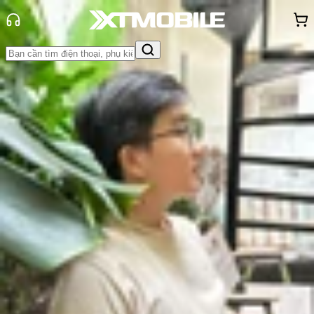
Trang chủ
Tin tức
Tin Mới
Tin Mới
Đánh Giá - Trên Tay
So Sánh
Tư vấn
Khuyến
mãi
Thủ thuật
Hỏi đáp
App - Game
Thông báo
Khách
hàng - Sự kiện
Dimensity 8500 có gì mới? Điện
thoại nào sẽ chạy chip này?
Vũ Hảo
Ngày đăng:
05/02/2026
Cập nhật:
05/02/2026