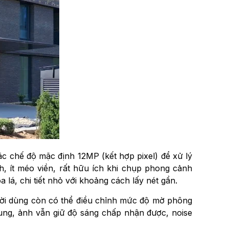
ặc chế độ mặc định 12MP (kết hợp pixel) để xử lý
, ít méo viền, rất hữu ích khi chụp phong cảnh
, chi tiết nhỏ với khoảng cách lấy nét gần.
gười dùng còn có thể điều chỉnh mức độ mờ phông
ung, ảnh vẫn giữ độ sáng chấp nhận được, noise