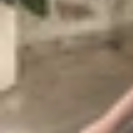
không hề rẻ tiền khi cầm trên tay.