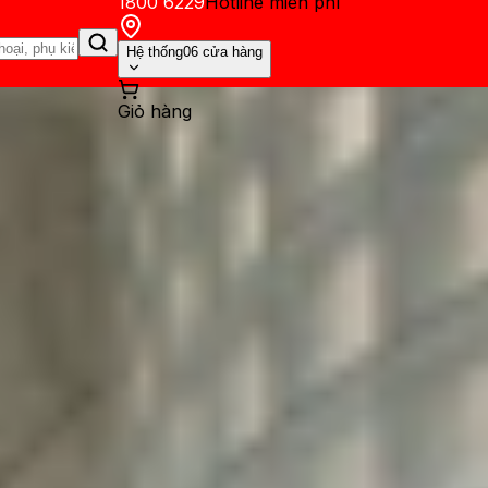
1800 6229
Hotline miễn phí
Hệ thống
06 cửa hàng
Giỏ hàng
ến mãi
Thủ thuật
Hỏi đáp
App - Game
Thông báo
Khách hàng 
 mua của Samsung Galaxy A1