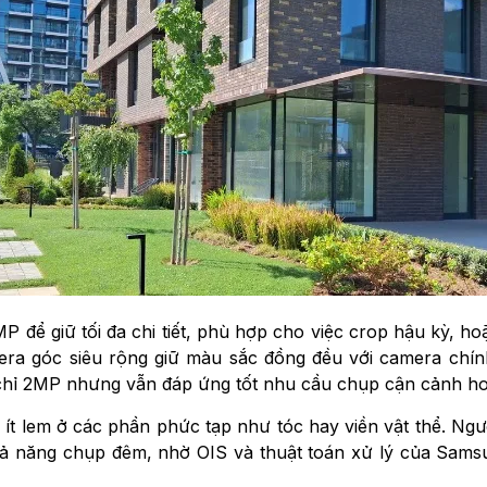
để giữ tối đa chi tiết, phù hợp cho việc crop hậu kỳ, ho
ra góc siêu rộng giữ màu sắc đồng đều với camera chính
 2MP nhưng vẫn đáp ứng tốt nhu cầu chụp cận cảnh hoa lá
 ít lem ở các phần phức tạp như tóc hay viền vật thể. N
ả năng chụp đêm, nhờ OIS và thuật toán xử lý của Sams