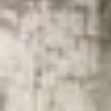
Theo dõi XTMobile trên