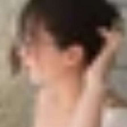
i mái
 triệu đồng, Samsung Galaxy A17 5G đang là cái tên nhậ
 hình ổn định mà mẫu máy này còn được Samsung đầu tư k
7 5G
khiến sản phẩm này trở thành lựa chọn sáng giá trong
hoải mái
gữ thiết kế phẳng, tối giản từ các thế hệ trước nhưng được 
ệu nhựa cao cấp, nhưng quá trình gia công được hoàn t