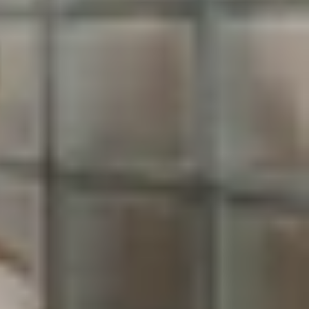
n được rất nhiều sự quan tâm từ người dùng phổ
há mạnh về camera và thời lượng pin. Vậy đâu là
 tầm giá?
tinh chỉnh để trông hiện đại và tinh tế hơn. Toàn
hiện ở mức tốt, mang lại cảm giác chắc chắn và