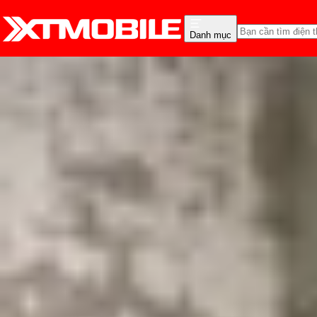
Danh mục
Trang chủ
Tin tức
Tư vấn
Tin Mới
Đánh Giá - Trên Tay
So Sánh
Tư vấn
Khuy
Đây là những điểm đáng
triệu!
Triệu Vy
Ngày đăng:
17/12/2025
Cập nhật:
17/12/2025