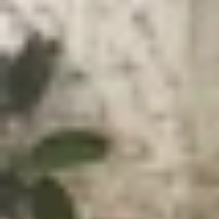
Xem nhanh
Ẩn
1
Thiết kế đẹp, cho cảm giác cầm nắm thoả
2
Hệ thống 3 camera ấn tượng
3
Hiệu năng ổn định với Exynos 1330
4
Pin 5.000 mAh đáp ứng cả ngày dài
Trong phân khúc smartphone tầm trung khoảng 5
thông. Không chỉ sở hữu thiết kế hiện đại, cấu
những
điểm đáng mua của Samsung Galaxy A1
Thiết kế đẹp, cho cảm giác cầm nắm t
Samsung Galaxy A17 5G
tiếp tục kế thừa ngôn n
bộ khung viền và mặt lưng đều sử dụng chất li