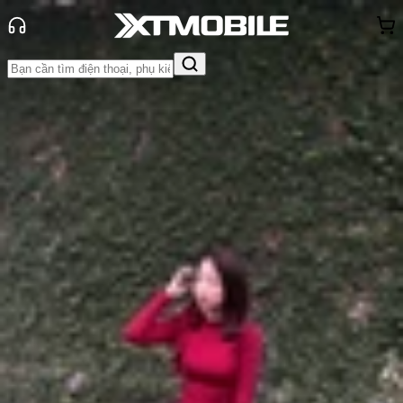
Trang chủ
Tin tức
Đánh Giá - Trên Tay
Tin Mới
Đánh Giá - Trên Tay
So Sánh
Tư vấn
Khuyến
mãi
Thủ thuật
Hỏi đáp
App - Game
Thông báo
Khách
hàng - Sự kiện
Đánh giá Xiaomi 14: Siêu phẩm năm
2023 đã chính thức xuất hiện!
Anh Thư
Ngày đăng:
05/11/2023
Cập nhật:
05/11/2023