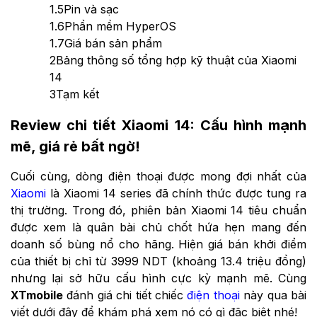
1.5
Pin và sạc
1.6
Phần mềm HyperOS
1.7
Giá bán sản phẩm
2
Bảng thông số tổng hợp kỹ thuật của Xiaomi
14
3
Tạm kết
Review chi tiết Xiaomi 14: Cấu hình mạnh
mẽ, giá rẻ bất ngờ!
Cuối cùng, dòng điện thoại được mong đợi nhất của
Xiaomi
là Xiaomi 14 series đã chính thức được tung ra
thị trường. Trong đó, phiên bản Xiaomi 14 tiêu chuẩn
được xem là quân bài chủ chốt hứa hẹn mang đến
doanh số bùng nổ cho hãng. Hiện giá bán khởi điểm
của thiết bị chỉ từ 3999 NDT (khoảng 13.4 triệu đồng)
nhưng lại sở hữu cấu hình cực kỳ mạnh mẽ. Cùng
XTmobile
đánh giá chi tiết chiếc
điện thoại
này qua bài
viết dưới đây để khám phá xem nó có gì đặc biệt nhé!