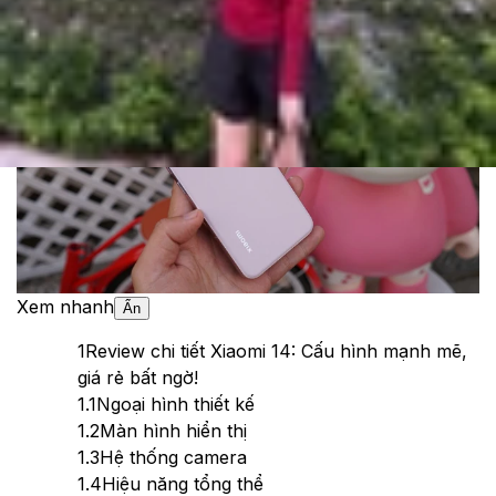
Theo dõi XTMobile trên
Xem nhanh
Ẩn
1
Review chi tiết Xiaomi 14: Cấu hình mạnh mẽ,
giá rẻ bất ngờ!
1.1
Ngoại hình thiết kế
1.2
Màn hình hiển thị
1.3
Hệ thống camera
1.4
Hiệu năng tổng thể