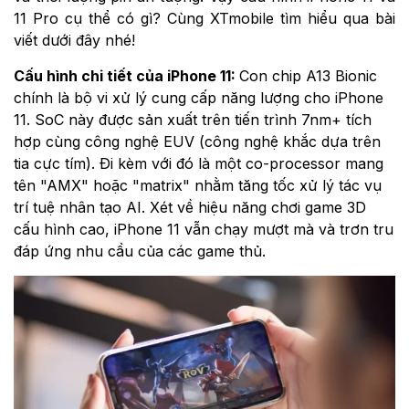
11 Pro cụ thể có gì? Cùng XTmobile tìm hiểu qua bài
viết dưới đây nhé!
Cấu hình chi tiết của iPhone 11:
Con chip A13 Bionic
chính là bộ vi xử lý cung cấp năng lượng cho
iPhone
11
. SoC này được sản xuất trên tiến trình 7nm+ tích
hợp cùng công nghệ EUV (công nghệ khắc dựa trên
tia cực tím). Đi kèm với đó là một co-processor mang
tên "AMX" hoặc "matrix" nhằm tăng tốc xử lý tác vụ
trí tuệ nhân tạo AI. Xét về hiệu năng chơi game 3D
cấu hình cao, iPhone 11 vẫn chạy mượt mà và trơn tru
đáp ứng nhu cầu của các game thủ.