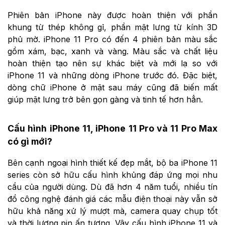
Phiên bản iPhone này được hoàn thiện với phần
khung từ thép không gỉ, phần mặt lưng từ kính 3D
phủ mờ. iPhone 11 Pro có đến 4 phiên bản màu sắc
gồm xám, bạc, xanh và vàng. Màu sắc và chất liệu
hoàn thiện tạo nên sự khác biệt và mới lạ so với
iPhone 11 và những dòng iPhone trước đó. Đặc biệt,
dòng chữ iPhone ở mặt sau máy cũng đã biến mất
giúp mặt lưng trở bên gọn gàng và tinh tế hơn hẳn.
Cấu hình iPhone 11, iPhone 11 Pro và 11 Pro Max
có gì mới?
Bên cạnh ngoại hình thiết kế đẹp mắt, bộ ba iPhone 11
series còn sở hữu cấu hình khủng đáp ứng mọi nhu
cầu của người dùng. Dù đã hơn 4 năm tuổi, nhiều tín
đồ công nghệ đánh giá các mẫu điện thoại này vẫn sở
hữu khả năng xử lý mượt mà, camera quay chụp tốt
và thời lượng pin ấn tượng. Vậy cấu hình iPhone 11 và