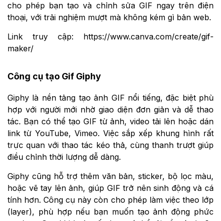
cho phép bạn tạo và chỉnh sửa GIF ngay trên điện
thoại, với trải nghiệm mượt mà không kém gì bản web.
Link truy cập: https://www.canva.com/create/gif-
maker/
Công cụ tạo Gif Giphy
Giphy là nền tảng tạo ảnh GIF nổi tiếng, đặc biệt phù
hợp với người mới nhờ giao diện đơn giản và dễ thao
tác. Bạn có thể tạo GIF từ ảnh, video tải lên hoặc dán
link từ YouTube, Vimeo. Việc sắp xếp khung hình rất
trực quan với thao tác kéo thả, cùng thanh trượt giúp
điều chỉnh thời lượng dễ dàng.
Giphy cũng hỗ trợ thêm văn bản, sticker, bộ lọc màu,
hoặc vẽ tay lên ảnh, giúp GIF trở nên sinh động và cá
tính hơn. Công cụ này còn cho phép làm việc theo lớp
(layer), phù hợp nếu bạn muốn tạo ảnh động phức