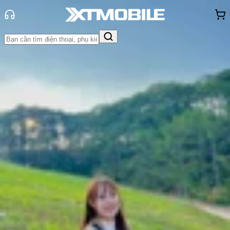
Trang chủ
Tin tức
App - Game
Tin Mới
Đánh Giá - Trên Tay
So Sánh
Tư vấn
Khuyến
mãi
Thủ thuật
Hỏi đáp
App - Game
Thông báo
Khách
hàng - Sự kiện
8 công cụ tạo ảnh GIF miễn phí giúp
bạn làm GIF như dân chuyên
Thùy Nguyễn
Ngày đăng:
11/05/2025
Cập nhật:
11/05/2025