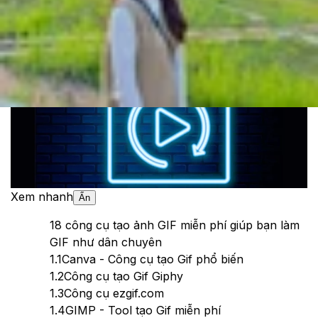
Theo dõi XTMobile trên
Xem nhanh
Ẩn
1
8 công cụ tạo ảnh GIF miễn phí giúp bạn làm
GIF như dân chuyên
1.1
Canva - Công cụ tạo Gif phổ biến
1.2
Công cụ tạo Gif Giphy
1.3
Công cụ ezgif.com
1.4
GIMP - Tool tạo Gif miễn phí