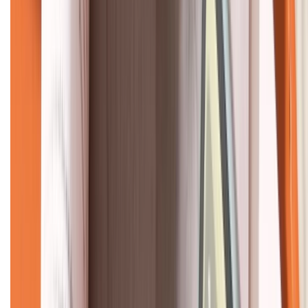
KẾT NỐI VỚI CHÚNG TÔI
CHỨNG NHẬN