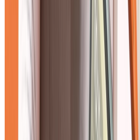
Về chúng tôi
Giới thiệu về XTMobile
Liên hệ hợp tác
Hệ thống cửa hàng bán lẻ
Về trang chủ
Hỗ trợ khách hàng
Mua hàng trả góp
Mua hàng online
Dịch vụ bảo hành mở rộng
Hình thức thanh toán
Tra cứu bảo hành
Tra cứu điểm XTMember
Hướng dẫn mua hàng trả góp