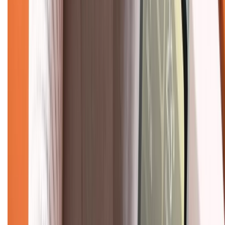
088.99999.33
(09h00 - 18h00)
Trung tâm bảo hành:
028.710.89898
(08h30 - 21h00)
KẾT NỐI VỚI CHÚNG TÔI
Về chúng tôi
Giới thiệu về XTMobile
Liên hệ hợp tác
Hệ thống cửa hàng bán lẻ
Về trang chủ
Hỗ trợ khách hàng