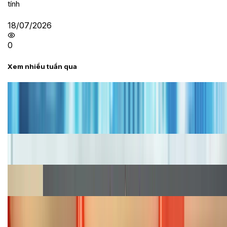
tính
18/07/2026
0
Xem nhiều tuần qua
Tư vấn
Bảng giá iPhone cũ mới nhất trong tháng 8 năm
2026, giá siêu hấp dẫn
Cập nhật bảng giá iPhone năm 2026: Giá tốt, ưu đãi
hấp dẫn
Cập nhật bảng giá Galaxy S23 (Plus, Ultra) cũ, mới
năm 2026
Bảng giá iPhone 15 cập nhật mới nhất tháng
08/2026