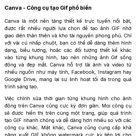
Canva - Công cụ tạo Gif phổ biến
Canva là một nền tảng thiết kế trực tuyến nổi bật,
được rất nhiều người lựa chọn để tạo ảnh GIF nhờ
giao diện thân thiện và kho tài nguyên phong phú. Chỉ
với vài cú nhấp chuột, bạn có thể dễ dàng thêm hình
dạng, biểu tượng, hoặc các đối tượng thiết kế khác
vào từng khung hình, tạo nên những ảnh Gif sống
động và đẹp mắt. Canva hỗ trợ tải ảnh và video từ
nhiều nguồn như máy tính, Facebook, Instagram hay
Google Drive, mang lại sự linh hoạt tối đa trong quá
trình sáng tạo.
Việc chỉnh sửa thời gian từng khung hình cho ảnh
động trên Canva cũng cực kỳ đơn giản. Mọi công cụ
sẽ được hiển thị trên cùng một trang, giúp quá trình
tạo GIF nhanh chóng và dễ dàng hơn nhiều so với các
công cụ khác. Mặt khác, Canva cũng cung cấp khả
năng xuất GIF không watermark cực kỳ tiện lợi cho