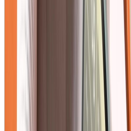
Dịch vụ bán hàng B2B
Chính sách
Bảo hành mở rộng
Chính sách dùng sản phẩm 7 ngày miễn phí
Chính sách đổi trả
Chính sách bảo hành
Chính sách bảo mật thông tin
Chính sách kiểm hàng
TỔNG ĐÀI HỖ TRỢ
Tư vấn mua hàng (miễn phí):
1800.6229
(08h30 - 21h30)
Khiếu nại - Góp ý: