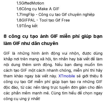
1.5
GiftedMotion
1.6
Công cụ Make A GIF
1.7
ImgFlip - Công cụ tạo Gif chuyên nghiệp
1.8
GIFPAL - Tool tạo Gif Free
1.9
Tổng kết
8 công cụ tạo ảnh GIF miễn phí giúp bạn
làm GIF như dân chuyên
GIF là những hình ảnh động vui nhộn, được dùng
khắp nơi trên mạng xã hội, tin nhắn hay bài viết để làm
nội dung thêm sinh động. Nếu bạn đang muốn tìm
cách tạo GIF một cách nhanh chóng, miễn phí thì hãy
tham khảo ngay bài viết này.
XTmobile
sẽ giới thiệu 8
công cụ tạo Gif miễn phí giúp bạn tạo ra những GIF
độc đáo, từ các nền tảng trực tuyến đơn giản cho đến
các phần mềm mạnh mẽ. Cùng tìm hiểu để chọn ngay
công cụ ưng ý nhất!