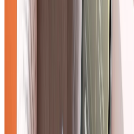
Mua hàng trả góp
Mua hàng online
Dịch vụ bảo hành mở rộng
Hình thức thanh toán
Tra cứu bảo hành
Tra cứu điểm XTMember
Hướng dẫn mua hàng trả góp
Dịch vụ bán hàng B2B
Chính sách
Bảo hành mở rộng
Chính sách dùng sản phẩm 7 ngày miễn phí
Chính sách đổi trả