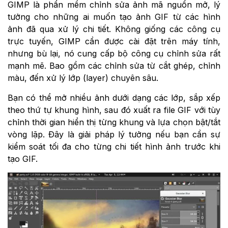
GIMP là phần mềm chỉnh sửa ảnh mã nguồn mở, lý
tưởng cho những ai muốn tạo ảnh GIF từ các hình
ảnh đã qua xử lý chi tiết. Không giống các công cụ
trực tuyến, GIMP cần được cài đặt trên máy tính,
nhưng bù lại, nó cung cấp bộ công cụ chỉnh sửa rất
mạnh mẽ. Bao gồm các chỉnh sửa từ cắt ghép, chỉnh
màu, đến xử lý lớp (layer) chuyên sâu.
Bạn có thể mở nhiều ảnh dưới dạng các lớp, sắp xếp
theo thứ tự khung hình, sau đó xuất ra file GIF với tùy
chỉnh thời gian hiển thị từng khung và lựa chọn bật/tắt
vòng lặp. Đây là giải pháp lý tưởng nếu bạn cần sự
kiểm soát tối đa cho từng chi tiết hình ảnh trước khi
tạo GIF.