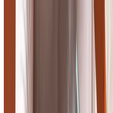
Cập nhật bảng giá điện thoại Samsung tháng 8:
Giảm đến 15.49 triệu
TỔNG ĐÀI HỖ TRỢ
(08H30 - 21H30)
Tư vấn mua hàng (miễn phí):
1800.6229
Khiếu nại - Góp ý:
088.99999.33
Bán hàng doanh nghiệp B2B:
088.99999.22