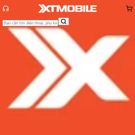
Trang chủ
Tin tức
Tin Mới
Tin Mới
Đánh Giá - Trên Tay
So Sánh
Tư vấn
Khuyến
mãi
Thủ thuật
Hỏi đáp
App - Game
Thông báo
Khách
hàng - Sự kiện
Chip Exynos 8895 của bộ đôi
Galaxy S8 và S8 Plus phá vỡ kỷ lục
về hiệu năng đa nhân trên
Geekbench
Admin