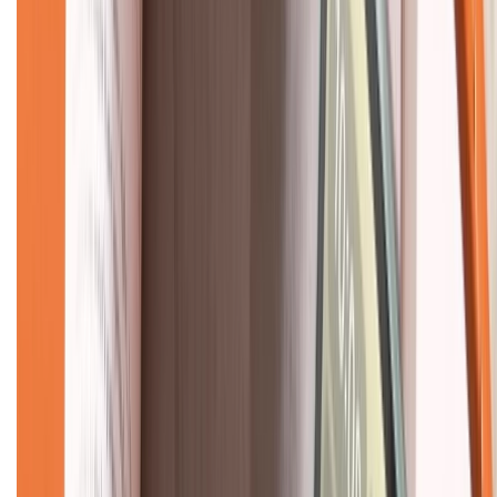
CHỨNG NHẬN
Về chúng tôi
Giới thiệu về XTMobile
Liên hệ hợp tác
Hệ thống cửa hàng bán lẻ
Về trang chủ