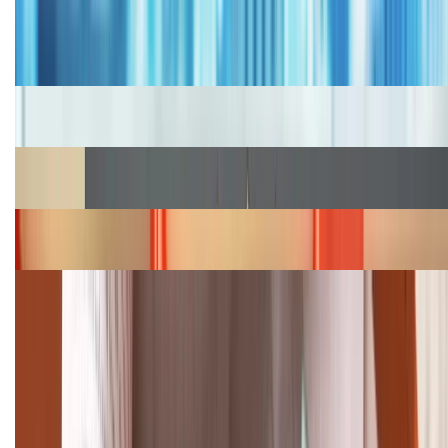
Bảng giá iPhone cũ mới nhất trong tháng 8 năm
2026, giá siêu hấp dẫn
Cập nhật bảng giá iPhone năm 2026: Giá tốt, ưu đãi
hấp dẫn
Cập nhật bảng giá Galaxy S23 (Plus, Ultra) cũ, mới
năm 2026
Bảng giá iPhone 15 cập nhật mới nhất tháng
08/2026
Cập nhật bảng giá điện thoại Samsung tháng 8:
Giảm đến 15.49 triệu
TỔNG ĐÀI HỖ TRỢ
(08H30 - 21H30)