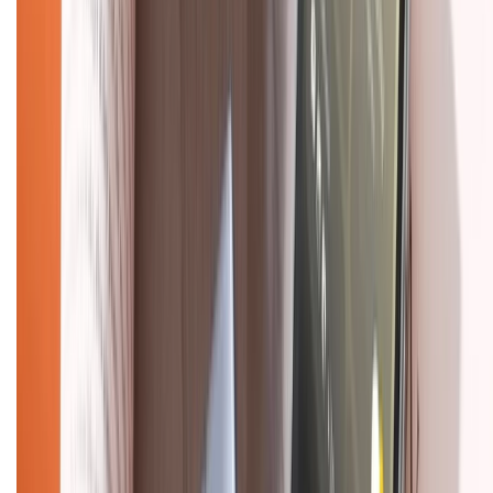
Về chúng tôi
Giới thiệu về XTMobile
Liên hệ hợp tác
Hệ thống cửa hàng bán lẻ
Về trang chủ
Hỗ trợ khách hàng
Mua hàng trả góp
Mua hàng online
Dịch vụ bảo hành mở rộng
Hình thức thanh toán
Tra cứu bảo hành