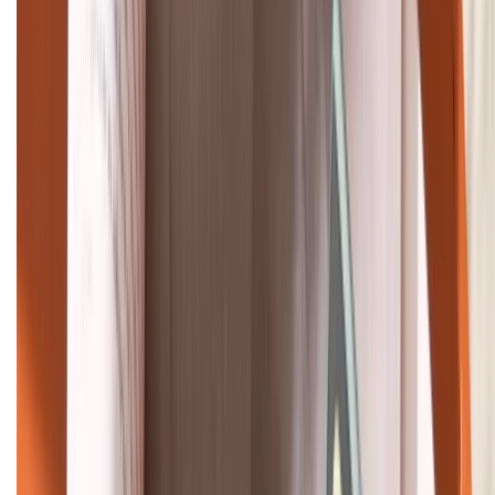
Tư vấn mua hàng (miễn phí):
1800.6229
Khiếu nại - Góp ý:
088.99999.33
Bán hàng doanh nghiệp B2B:
088.99999.22
HỖ TRỢ THANH TOÁN