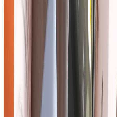
Tra cứu điểm XTMember
Hướng dẫn mua hàng trả góp
Dịch vụ bán hàng B2B
Chính sách
Bảo hành mở rộng
Chính sách dùng sản phẩm 7 ngày miễn phí
Chính sách đổi trả
Chính sách bảo hành
Chính sách bảo mật thông tin
Chính sách kiểm hàng
HỖ TRỢ THANH TOÁN