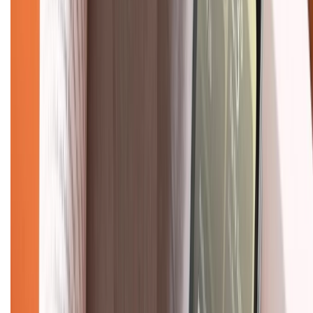
Chính sách bảo hành
Chính sách bảo mật thông tin
Chính sách kiểm hàng
TỔNG ĐÀI HỖ TRỢ
Tư vấn mua hàng (miễn phí):
1800.6229
(08h30 - 21h30)
Khiếu nại - Góp ý:
088.99999.33
(09h00 - 18h00)
Trung tâm bảo hành:
028.710.89898
(08h30 - 21h00)
KẾT NỐI VỚI CHÚNG TÔI