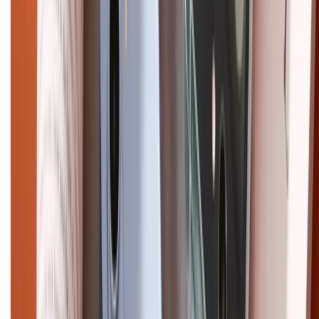
Điện thoại iPhone
iPhone 17 Pro Max
iPhone 17
Pro
iPhone 17
iPhone 16
iPhone 16 Pro Max
iPhone 15
Pro Max
iPhone 15
Điện thoại Samsung
Samsung S26
Ultra
Samsung S26
Samsung S25
iPhone cũ
iPhone 17
cũ
iPhone 16 cũ
iPhone 16 Pro Max cũ
Copyright @2012 HỘ KINH DOANH CỬA HÀNG ĐIỆN THOẠI DI ĐỘNG
XTMOBILE. Số GPKD: 41A8052143 – Cấp ngày 11/05/2023. Địa chỉ: 50
Trần Quang Khải, Phường Tân Định, Quận 1, TP.HCM. Điện thoại:
1800.6229 (Miễn Phí)
Email: xtmobile.sg@gmail.com. Chịu trách nhiệm nội dung: Lê Xuân
Hoà