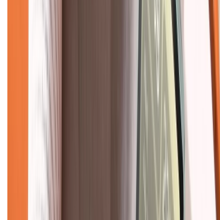
Hỗ trợ khách hàng
Mua hàng trả góp
Mua hàng online
Dịch vụ bảo hành mở rộng
Hình thức thanh toán
Tra cứu bảo hành
Tra cứu điểm XTMember
Hướng dẫn mua hàng trả góp
Dịch vụ bán hàng B2B
Chính sách
Bảo hành mở rộng
Chính sách dùng sản phẩm 7 ngày miễn phí
Chính sách đổi trả