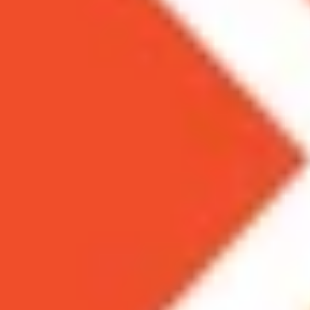
Theo dõi XTMobile trên