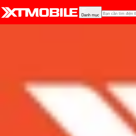
Danh mục
Trang chủ
Tin tức
Tin Mới
Tin Mới
Đánh Giá - Trên Tay
So Sánh
Tư vấn
Khuy
Bộ đôi Galaxy S8 và S8 P
render và video rõ nét
Admin
Ngày đăng:
08/02/2017
Cập nhật:
08/02/2017