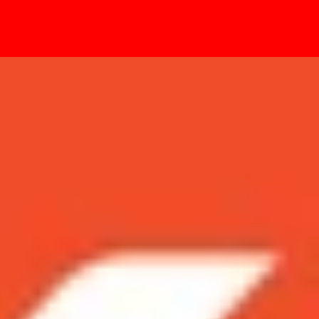
- Sự kiện
công nghệ với loạt ảnh