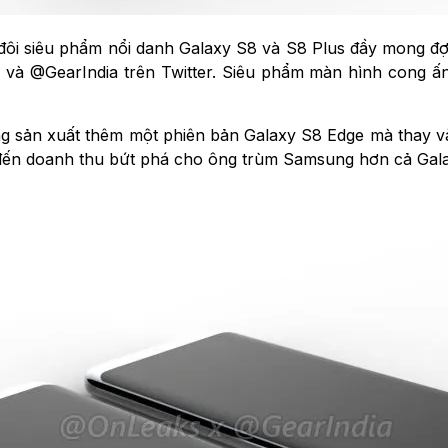
đôi siêu phẩm nổi danh Galaxy S8 và S8 Plus đầy mong đợi n
s và @GearIndia trên Twitter. Siêu phẩm màn hình cong ấ
 sản xuất thêm một phiên bản Galaxy S8 Edge mà thay v
 đến doanh thu bứt phá cho ông trùm Samsung hơn cả Gal