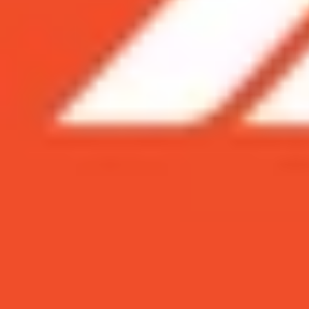
Galaxy S8 trong thời gian sắp tới sẽ là một t
Galaxy S8 và S8 Plus sẽ không hiện diện tại s
khiến cho dân tình công nghệ phải không ngừng