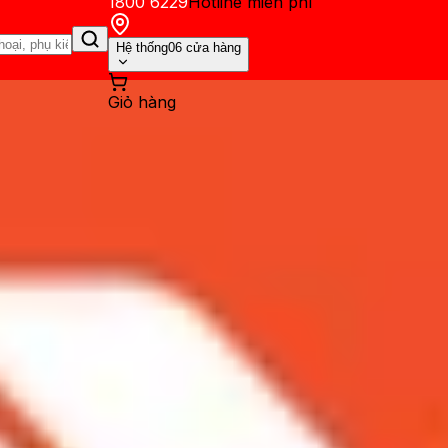
1800 6229
Hotline miễn phí
Hệ thống
06 cửa hàng
Giỏ hàng
ến mãi
Thủ thuật
Hỏi đáp
App - Game
Thông báo
Khách hàng 
lus tiếp tục khuấy đảo giới 