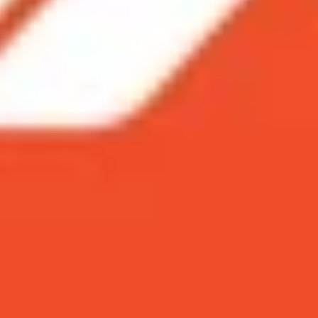
rong những chiếc smartphone đình đám nhất của làng công
ự kiện MWC 2017 nhưng chùm ảnh render và video rõ nét 
 xôn xao.