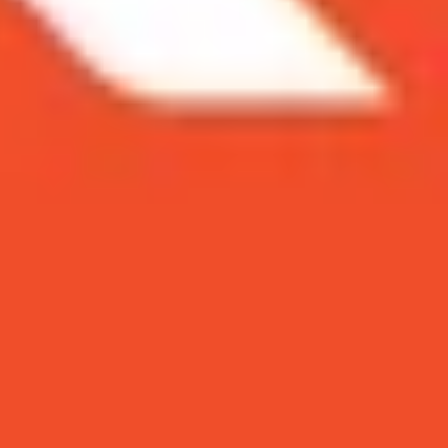
 nghệ. Dù
Samsung
đã từng tuyên bố rằng bộ đôi
360 độ cùng hàng loạt nhưng ảnh rò rỉ khác vẫn