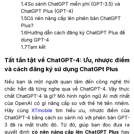
1.4
So sánh ChatGPT miễn phí (GPT-3.5) và
ChatGPT Plus (GPT-4)
1.5
Có nên nâng cấp lên phiên bản ChatGPT
Plus?
1.6
Hướng dẫn cách đăng ký ChatGPT Plus để
dùng GPT-4
1.7
Tạm kết
Tất tần tật về ChatGPT-4: Ưu, nhược điểm
và cách đăng ký sử dụng ChatGPt Plus
Nếu bạn là một người quan tâm đến công nghệ thì
chắc hẳn đã từng nghe qua về ChatGPT-4. Vậy thực
chất ChatGPT-4 là gì? Mô hình ngôn ngữ AI mới nhất
của OpenAI có gì nâng cấp so với thế hệ tiền nhiệm.
Hãy cùng
XTmobile
tìm hiểu ưu, nhược điểm của
ChatGPT-4 bằng cách so sánh nó với phiên bản GPT-
3 đã ra mắt trước đó. Từ đó, giúp bạn đọc đưa ra
quyết định
có nên nâng cấp lên ChatGPT Plus
hay