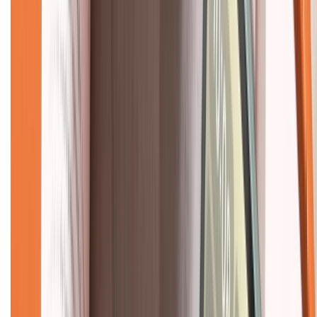
Hỗ trợ khách hàng
Mua hàng trả góp
Mua hàng online
Dịch vụ bảo hành mở rộng
Hình thức thanh toán
Tra cứu bảo hành
Tra cứu điểm XTMember
Hướng dẫn mua hàng trả góp
Dịch vụ bán hàng B2B
Chính sách
Bảo hành mở rộng
Chính sách dùng sản phẩm 7 ngày miễn phí
Chính sách đổi trả