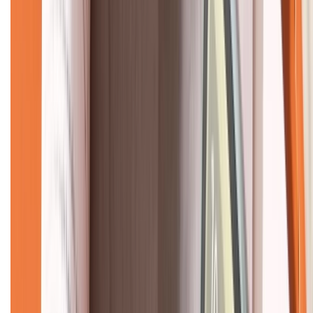
CHỨNG NHẬN
Về chúng tôi
Giới thiệu về XTMobile
Liên hệ hợp tác
Hệ thống cửa hàng bán lẻ
Về trang chủ