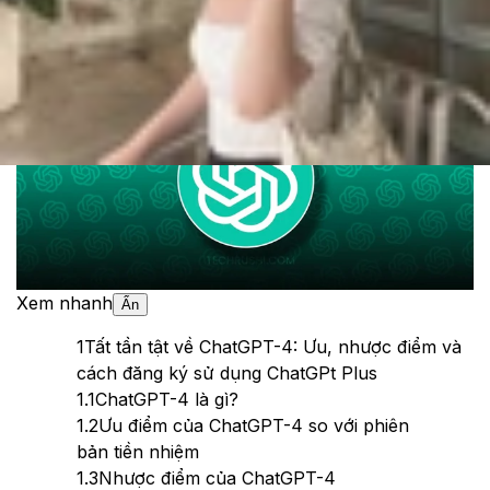
Theo dõi XTMobile trên
Xem nhanh
Ẩn
1
Tất tần tật về ChatGPT-4: Ưu, nhược điểm và
cách đăng ký sử dụng ChatGPt Plus
1.1
ChatGPT-4 là gì?
1.2
Ưu điểm của ChatGPT-4 so với phiên
bản tiền nhiệm
1.3
Nhược điểm của ChatGPT-4