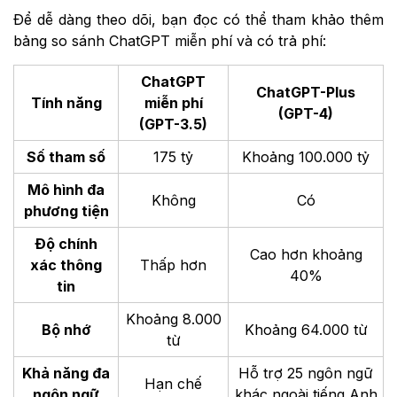
Để dễ dàng theo dõi, bạn đọc có thể tham khảo thêm
bảng so sánh ChatGPT miễn phí và có trả phí:
ChatGPT
ChatGPT-Plus
Tính năng
miễn phí
(GPT-4)
(GPT-3.5)
Số tham số
175 tỷ
Khoảng 100.000 tỷ
Mô hình đa
Không
Có
phương tiện
Độ chính
Cao hơn khoảng
xác thông
Thấp hơn
40%
tin
Khoảng 8.000
Bộ nhớ
Khoảng 64.000 từ
từ
Khả năng đa
Hỗ trợ 25 ngôn ngữ
Hạn chế
ngôn ngữ
khác ngoài tiếng Anh