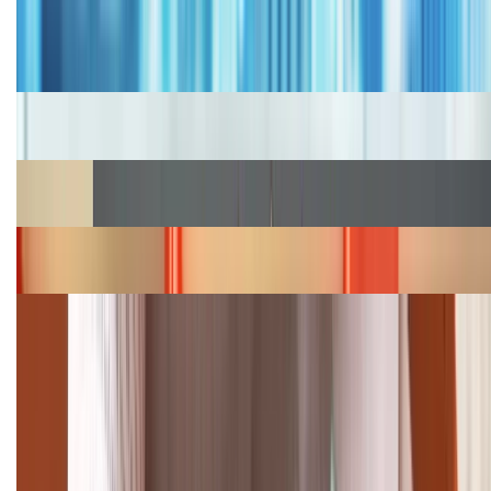
Bảng giá iPhone cũ mới nhất trong tháng 8 năm
2026, giá siêu hấp dẫn
Cập nhật bảng giá iPhone năm 2026: Giá tốt, ưu đãi
hấp dẫn
Cập nhật bảng giá Galaxy S23 (Plus, Ultra) cũ, mới
năm 2026
Bảng giá iPhone 15 cập nhật mới nhất tháng
08/2026
Cập nhật bảng giá điện thoại Samsung tháng 8:
Giảm đến 15.49 triệu
TỔNG ĐÀI HỖ TRỢ
(08H30 - 21H30)