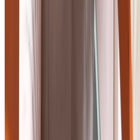
Tư vấn mua hàng (miễn phí):
1800.6229
Khiếu nại - Góp ý:
088.99999.33
Bán hàng doanh nghiệp B2B:
088.99999.22
HỖ TRỢ THANH TOÁN