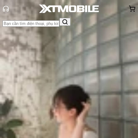
Trang chủ
Tin tức
App - Game
Tin Mới
Đánh Giá - Trên Tay
So Sánh
Tư vấn
Khuyến
mãi
Thủ thuật
Hỏi đáp
App - Game
Thông báo
Khách
hàng - Sự kiện
ChatGPT-4 là gì? Có nên nâng cấp
lên ChatGPT Plus không?
Triệu Vy
Ngày đăng:
17/07/2025
Cập nhật:
17/07/2025