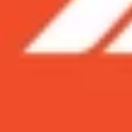
Xem nhanh
Ẩn
1
Đánh giá sơ lược thông số camera iPho
2
Đánh giá chi tiết camera iPhone 12 Pro
2.1
Bố cục camera
2.2
Độ phân giải
2.3
Những cải tiến về thông số
2.4
Cảm biến LiDAR
2.5
Đánh giá khả năng chụp thiếu sáng c
3
Có nên mua iPhone 12 Pro ngay lúc này
4
Kết luận
iPhone 12 Pro từng là một trong những thiết 
được trang bị hệ thống camera được nâng cấp đá
để hiểu rõ hơn về những điểm mạnh và điểm yếu