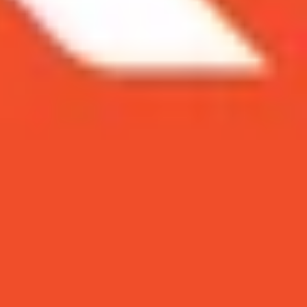
h hiệu năng mạnh mẽ, chiếc smartphone này còn
mobile đi sâu vào đánh giá
camera iPhone 12 Pro