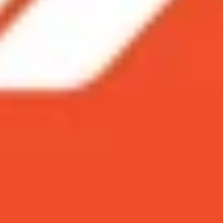
ne 12 Pro
ủa iPhone 12 Pro
?
bị di động được mong chờ nhất trong năm 2020. Bên cạn
ng kể, đặc biệt là khả năng chụp thiếu sáng. Hãy cùng XT
 của hệ thống camera của mẫu điện thoại này nhé!