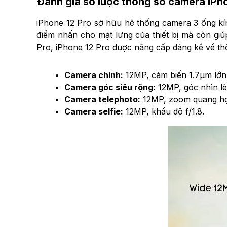
Đánh giá sơ lược thông số camera iPh
iPhone 12 Pro sở hữu hệ thống camera 3 ống kín
điểm nhấn cho mặt lưng của thiết bị mà còn giú
Pro, iPhone 12 Pro được nâng cấp đáng kể về thô
Camera chính:
12MP, cảm biến 1.7µm lớn 
Camera góc siêu rộng:
12MP, góc nhìn lê
Camera telephoto:
12MP, zoom quang học
Camera selfie:
12MP, khẩu độ f/1.8.