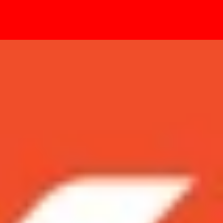
- Sự kiện
 sáng ấn tượng!