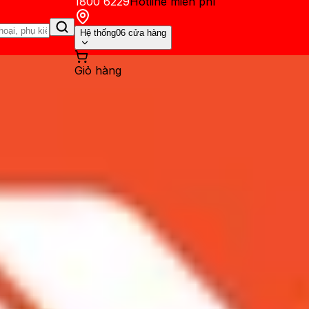
1800 6229
Hotline miễn phí
Hệ thống
06 cửa hàng
Giỏ hàng
ến mãi
Thủ thuật
Hỏi đáp
App - Game
Thông báo
Khách hàng 
 12 Pro: Khả năng chụp thiếu