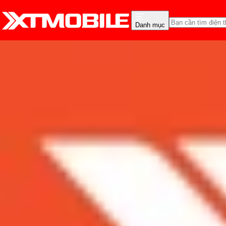
Danh mục
Trang chủ
Tin tức
Tin Mới
Tin Mới
Đánh Giá - Trên Tay
So Sánh
Tư vấn
Khuy
Đánh giá camera iPhone
Admin
Ngày đăng:
31/05/2024
Cập nhật:
31/05/2024
Theo dõi XTMobile trên