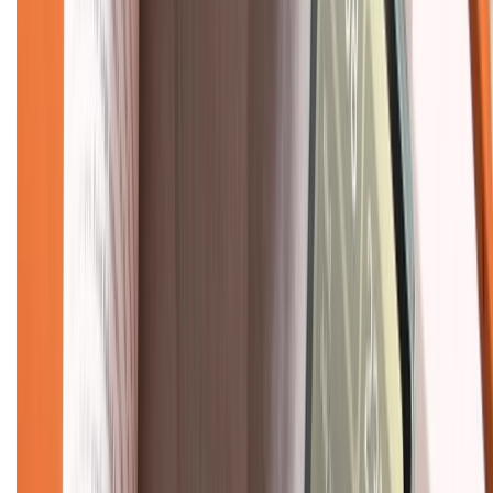
Mua hàng trả góp
Mua hàng online
Dịch vụ bảo hành mở rộng
Hình thức thanh toán
Tra cứu bảo hành
Tra cứu điểm XTMember
Hướng dẫn mua hàng trả góp
Dịch vụ bán hàng B2B
Chính sách
Bảo hành mở rộng
Chính sách dùng sản phẩm 7 ngày miễn phí
Chính sách đổi trả