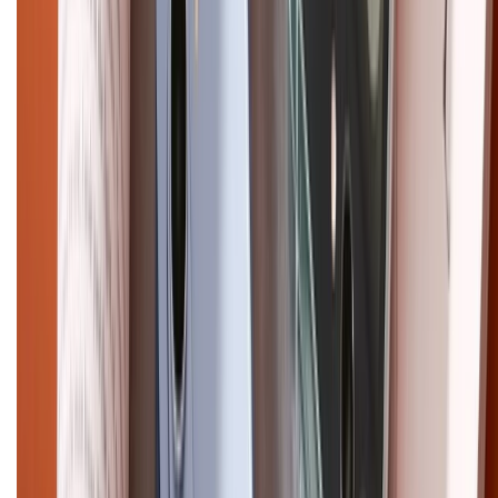
Điện thoại iPhone
iPhone 17 Pro Max
iPhone 17
Pro
iPhone 17
iPhone 16
iPhone 16 Pro Max
iPhone 15
Pro Max
iPhone 15
Điện thoại Samsung
Samsung S26
Ultra
Samsung S26
Samsung S25
iPhone cũ
iPhone 17
cũ
iPhone 16 cũ
iPhone 16 Pro Max cũ
Copyright @2012 HỘ KINH DOANH CỬA HÀNG ĐIỆN THOẠI DI ĐỘNG
XTMOBILE. Số GPKD: 41A8052143 – Cấp ngày 11/05/2023. Địa chỉ: 50
Trần Quang Khải, Phường Tân Định, Quận 1, TP.HCM. Điện thoại:
1800.6229 (Miễn Phí)
Email: xtmobile.sg@gmail.com. Chịu trách nhiệm nội dung: Lê Xuân
Hoà