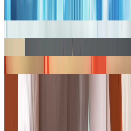
Bảng giá iPhone cũ mới nhất trong tháng 8 năm
2026, giá siêu hấp dẫn
Cập nhật bảng giá iPhone năm 2026: Giá tốt, ưu đãi
hấp dẫn
Cập nhật bảng giá Galaxy S23 (Plus, Ultra) cũ, mới
năm 2026
Bảng giá iPhone 15 cập nhật mới nhất tháng
08/2026
Cập nhật bảng giá điện thoại Samsung tháng 8:
Giảm đến 15.49 triệu
TỔNG ĐÀI HỖ TRỢ
(08H30 - 21H30)
Tư vấn mua hàng (miễn phí):