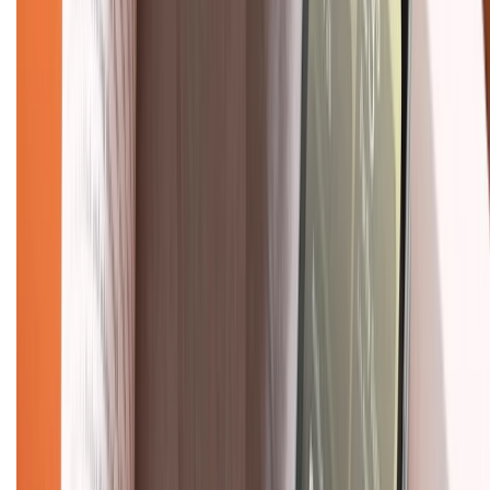
Chính sách bảo hành
Chính sách bảo mật thông tin
Chính sách kiểm hàng
TỔNG ĐÀI HỖ TRỢ
Tư vấn mua hàng (miễn phí):
1800.6229
(08h30 - 21h30)
Khiếu nại - Góp ý:
088.99999.33
(09h00 - 18h00)
Trung tâm bảo hành:
028.710.89898
(08h30 - 21h00)
KẾT NỐI VỚI CHÚNG TÔI