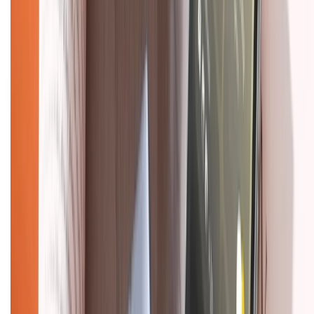
Về chúng tôi
Giới thiệu về XTMobile
Liên hệ hợp tác
Hệ thống cửa hàng bán lẻ
Về trang chủ
Hỗ trợ khách hàng
Mua hàng trả góp
Mua hàng online
Dịch vụ bảo hành mở rộng
Hình thức thanh toán
Tra cứu bảo hành