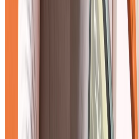
CHỨNG NHẬN
Về chúng tôi
Giới thiệu về XTMobile
Liên hệ hợp tác
Hệ thống cửa hàng bán lẻ
Về trang chủ
Hỗ trợ khách hàng