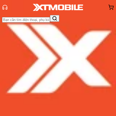
Trang chủ
Tin tức
Thủ thuật
Tin Mới
Đánh Giá - Trên Tay
So Sánh
Tư vấn
Khuyến
mãi
Thủ thuật
Hỏi đáp
App - Game
Thông báo
Khách
hàng - Sự kiện
Cách thu hồi biểu cảm trên Zalo để
tránh những tình huống khó xử
Admin
Ngày đăng:
26/05/2022
Cập nhật:
26/05/2022