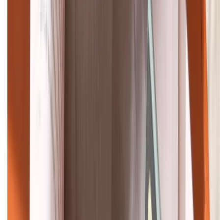
1800.6229
Khiếu nại - Góp ý:
088.99999.33
Bán hàng doanh nghiệp B2B:
088.99999.22
HỖ TRỢ THANH TOÁN