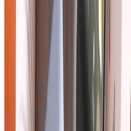
Tra cứu điểm XTMember
Hướng dẫn mua hàng trả góp
Dịch vụ bán hàng B2B
Chính sách
Bảo hành mở rộng
Chính sách dùng sản phẩm 7 ngày miễn phí
Chính sách đổi trả
Chính sách bảo hành
Chính sách bảo mật thông tin
Chính sách kiểm hàng
HỖ TRỢ THANH TOÁN