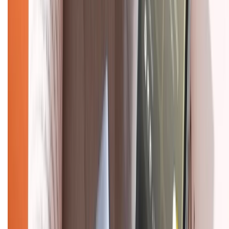
Về chúng tôi
Giới thiệu về XTMobile
Liên hệ hợp tác
Hệ thống cửa hàng bán lẻ
Về trang chủ
Hỗ trợ khách hàng
Mua hàng trả góp
Mua hàng online
Dịch vụ bảo hành mở rộng
Hình thức thanh toán
Tra cứu bảo hành
Tra cứu điểm XTMember