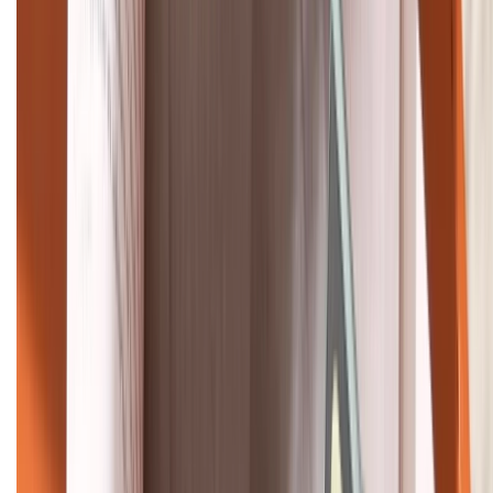
Khiếu nại - Góp ý:
088.99999.33
Bán hàng doanh nghiệp B2B:
088.99999.22
HỖ TRỢ THANH TOÁN