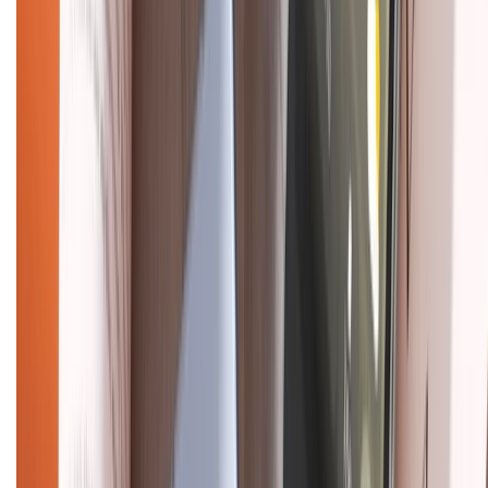
Hướng dẫn mua hàng trả góp
Dịch vụ bán hàng B2B
Chính sách
Bảo hành mở rộng
Chính sách dùng sản phẩm 7 ngày miễn phí
Chính sách đổi trả
Chính sách bảo hành
Chính sách bảo mật thông tin
Chính sách kiểm hàng
HỖ TRỢ THANH TOÁN