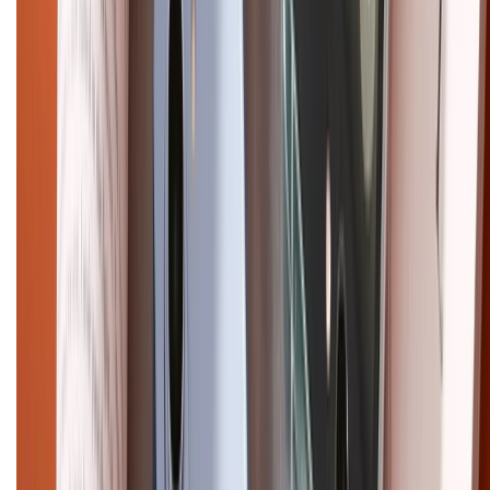
Điện thoại iPhone
iPhone 17 Pro Max
iPhone 17
Pro
iPhone 17
iPhone 16
iPhone 16 Pro Max
iPhone 15
Pro Max
iPhone 15
Điện thoại Samsung
Samsung S26
Ultra
Samsung S26
Samsung S25
iPhone cũ
iPhone 17
cũ
iPhone 16 cũ
iPhone 16 Pro Max cũ
Copyright @2012 HỘ KINH DOANH CỬA HÀNG ĐIỆN THOẠI DI ĐỘNG
XTMOBILE. Số GPKD: 41A8052143 – Cấp ngày 11/05/2023. Địa chỉ: 50
Trần Quang Khải, Phường Tân Định, Quận 1, TP.HCM. Điện thoại:
1800.6229 (Miễn Phí)
Email: xtmobile.sg@gmail.com. Chịu trách nhiệm nội dung: Lê Xuân
Hoà