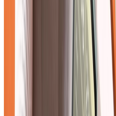
Mua hàng online
Dịch vụ bảo hành mở rộng
Hình thức thanh toán
Tra cứu bảo hành
Tra cứu điểm XTMember
Hướng dẫn mua hàng trả góp
Dịch vụ bán hàng B2B
Chính sách
Bảo hành mở rộng
Chính sách dùng sản phẩm 7 ngày miễn phí
Chính sách đổi trả
Chính sách bảo hành