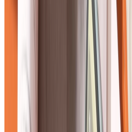
KẾT NỐI VỚI CHÚNG TÔI
CHỨNG NHẬN