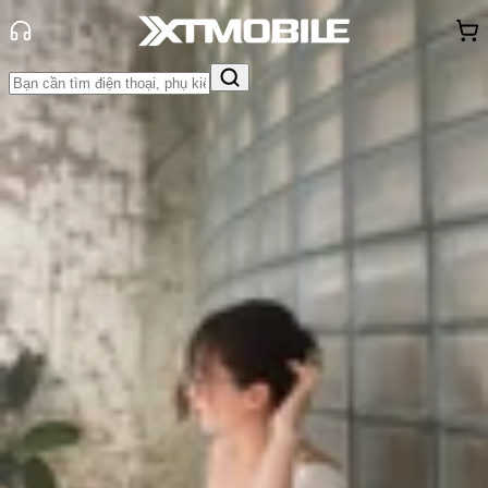
Trang chủ
Tin tức
Thủ thuật
Tin Mới
Đánh Giá - Trên Tay
So Sánh
Tư vấn
Khuyến
mãi
Thủ thuật
Hỏi đáp
App - Game
Thông báo
Khách
hàng - Sự kiện
Cách thêm avatar sticker động trên
Facebook cực thú vị
Triệu Vy
Ngày đăng:
23/11/2024
Cập nhật:
23/11/2024