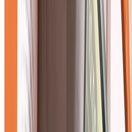
Về chúng tôi
Giới thiệu về XTMobile
Liên hệ hợp tác
Hệ thống cửa hàng bán lẻ
Về trang chủ
Hỗ trợ khách hàng
Mua hàng trả góp