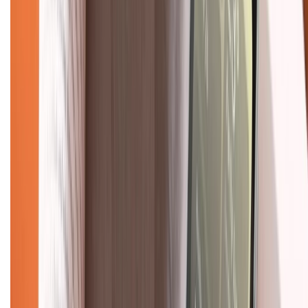
Chính sách bảo mật thông tin
Chính sách kiểm hàng
TỔNG ĐÀI HỖ TRỢ
Tư vấn mua hàng (miễn phí):
1800.6229
(08h30 - 21h30)
Khiếu nại - Góp ý:
088.99999.33
(09h00 - 18h00)
Trung tâm bảo hành:
028.710.89898
(08h30 - 21h00)
KẾT NỐI VỚI CHÚNG TÔI