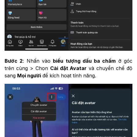
Bước 2
: Nhấn vào
biểu tượng dấu ba chấm
ở góc
trên cùng > Chọn
Cài đặt Avatar
và chuyển chế độ
sang
Mọi người
để kích hoạt tính năng.