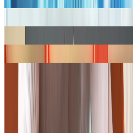
Cập nhật bảng giá iPhone năm 2026: Giá tốt, ưu đãi
hấp dẫn
Cập nhật bảng giá Galaxy S23 (Plus, Ultra) cũ, mới
năm 2026
Bảng giá iPhone 15 cập nhật mới nhất tháng
08/2026
Cập nhật bảng giá điện thoại Samsung tháng 8:
Giảm đến 15.49 triệu
TỔNG ĐÀI HỖ TRỢ
(08H30 - 21H30)
Tư vấn mua hàng (miễn phí):
1800.6229