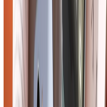
CHỨNG NHẬN
Điện thoại iPhone
iPhone 17 Pro Max
iPhone 17
Pro
iPhone 17
iPhone 16
iPhone 16 Pro Max
iPhone 15
Pro Max
iPhone 15
Điện thoại Samsung
Samsung S26
Ultra
Samsung S26
Samsung S25
iPhone cũ
iPhone 17