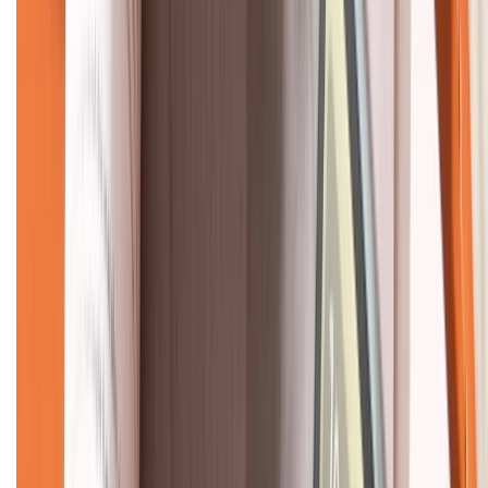
KẾT NỐI VỚI CHÚNG TÔI
CHỨNG NHẬN