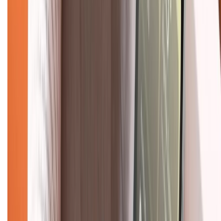
1800.6229
(08h30 - 21h30)
Khiếu nại - Góp ý:
088.99999.33
(09h00 - 18h00)
Trung tâm bảo hành:
028.710.89898
(08h30 - 21h00)
KẾT NỐI VỚI CHÚNG TÔI
Về chúng tôi
Giới thiệu về XTMobile
Liên hệ hợp tác
Hệ thống cửa hàng bán lẻ