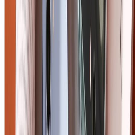
cũ
iPhone 16 cũ
iPhone 16 Pro Max cũ
Copyright @2012 HỘ KINH DOANH CỬA HÀNG ĐIỆN THOẠI DI ĐỘNG
XTMOBILE. Số GPKD: 41A8052143 – Cấp ngày 11/05/2023. Địa chỉ: 50
Trần Quang Khải, Phường Tân Định, Quận 1, TP.HCM. Điện thoại:
1800.6229 (Miễn Phí)
Email: xtmobile.sg@gmail.com. Chịu trách nhiệm nội dung: Lê Xuân
Hoà