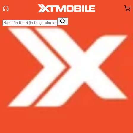
Trang chủ
Tin tức
Thủ thuật
Tin Mới
Đánh Giá - Trên Tay
So Sánh
Tư vấn
Khuyến
mãi
Thủ thuật
Hỏi đáp
App - Game
Thông báo
Khách
hàng - Sự kiện
Cách tìm vị trí Facebook của người
khác qua điện thoại & máy tính
Admin
Ngày đăng:
23/11/2024
Cập nhật:
23/11/2024