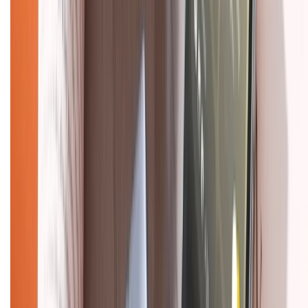
Về trang chủ
Hỗ trợ khách hàng
Mua hàng trả góp
Mua hàng online
Dịch vụ bảo hành mở rộng
Hình thức thanh toán
Tra cứu bảo hành
Tra cứu điểm XTMember
Hướng dẫn mua hàng trả góp
Dịch vụ bán hàng B2B
Chính sách
Bảo hành mở rộng