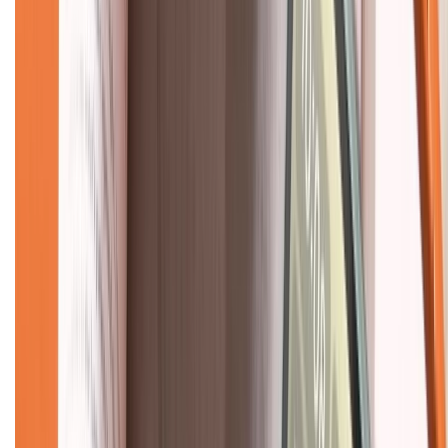
Về chúng tôi
Giới thiệu về XTMobile
Liên hệ hợp tác
Hệ thống cửa hàng bán lẻ
Về trang chủ
Hỗ trợ khách hàng
Mua hàng trả góp
Mua hàng online
Dịch vụ bảo hành mở rộng
Hình thức thanh toán
Tra cứu bảo hành