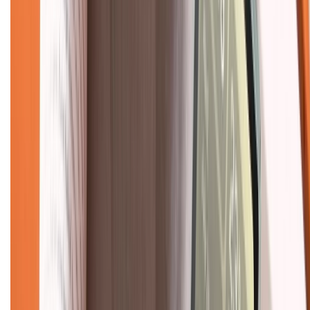
Tra cứu điểm XTMember
Hướng dẫn mua hàng trả góp
Dịch vụ bán hàng B2B
Chính sách
Bảo hành mở rộng
Chính sách dùng sản phẩm 7 ngày miễn phí
Chính sách đổi trả
Chính sách bảo hành
Chính sách bảo mật thông tin
Chính sách kiểm hàng
TỔNG ĐÀI HỖ TRỢ
Tư vấn mua hàng (miễn phí):