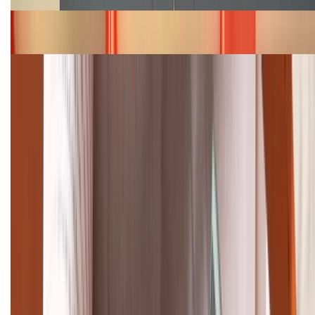
Bảng giá iPhone 15 cập nhật mới nhất tháng
08/2026
Cập nhật bảng giá điện thoại Samsung tháng 8:
Giảm đến 15.49 triệu
TỔNG ĐÀI HỖ TRỢ
(08H30 - 21H30)
Tư vấn mua hàng (miễn phí):
1800.6229
Khiếu nại - Góp ý:
088.99999.33
Bán hàng doanh nghiệp B2B:
088.99999.22