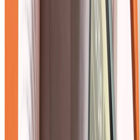
Mua hàng trả góp
Mua hàng online
Dịch vụ bảo hành mở rộng
Hình thức thanh toán
Tra cứu bảo hành
Tra cứu điểm XTMember
Hướng dẫn mua hàng trả góp
Dịch vụ bán hàng B2B
Chính sách
Bảo hành mở rộng
Chính sách dùng sản phẩm 7 ngày miễn phí
Chính sách đổi trả
Chính sách bảo hành