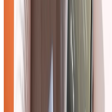
Hướng dẫn mua hàng trả góp
Dịch vụ bán hàng B2B
Chính sách
Bảo hành mở rộng
Chính sách dùng sản phẩm 7 ngày miễn phí
Chính sách đổi trả
Chính sách bảo hành
Chính sách bảo mật thông tin
Chính sách kiểm hàng
HỖ TRỢ THANH TOÁN