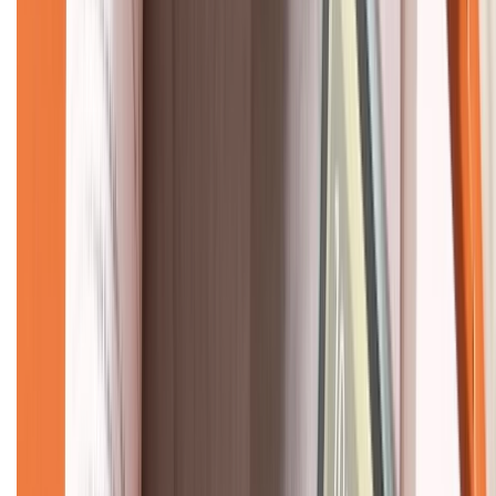
CHỨNG NHẬN
Về chúng tôi
Giới thiệu về XTMobile
Liên hệ hợp tác
Hệ thống cửa hàng bán lẻ
Về trang chủ
Hỗ trợ khách hàng