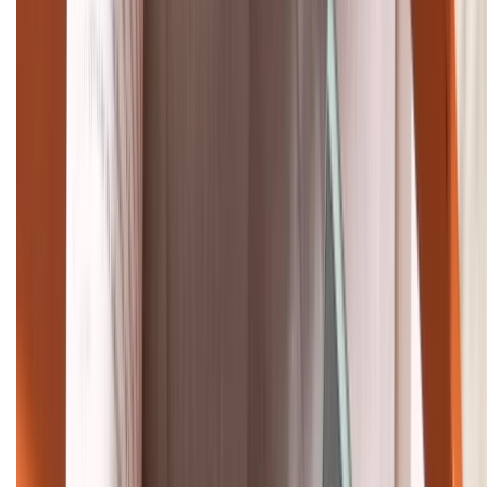
1800.6229
Khiếu nại - Góp ý:
088.99999.33
Bán hàng doanh nghiệp B2B:
088.99999.22
HỖ TRỢ THANH TOÁN