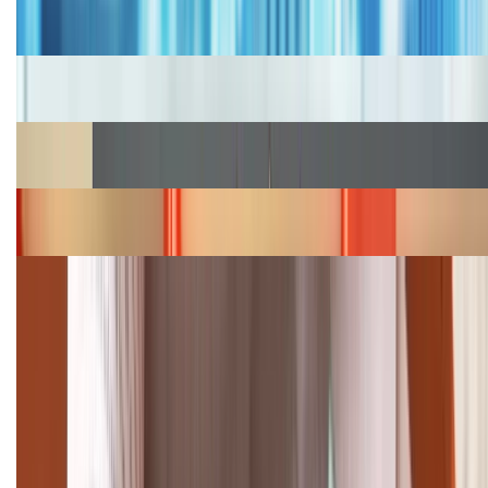
2026, giá siêu hấp dẫn
Cập nhật bảng giá iPhone năm 2026: Giá tốt, ưu đãi
hấp dẫn
Cập nhật bảng giá Galaxy S23 (Plus, Ultra) cũ, mới
năm 2026
Bảng giá iPhone 15 cập nhật mới nhất tháng
08/2026
Cập nhật bảng giá điện thoại Samsung tháng 8:
Giảm đến 15.49 triệu
TỔNG ĐÀI HỖ TRỢ
(08H30 - 21H30)
Tư vấn mua hàng (miễn phí):