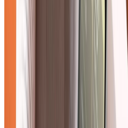
Về chúng tôi
Giới thiệu về XTMobile
Liên hệ hợp tác
Hệ thống cửa hàng bán lẻ
Về trang chủ
Hỗ trợ khách hàng
Mua hàng trả góp
Mua hàng online
Dịch vụ bảo hành mở rộng
Hình thức thanh toán
Tra cứu bảo hành
Tra cứu điểm XTMember