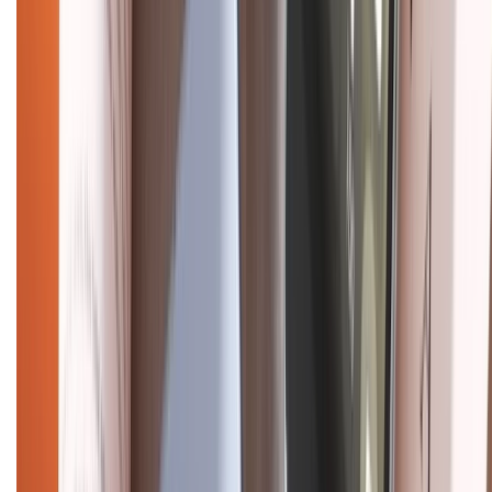
Điện thoại iPhone
iPhone 17 Pro Max
iPhone 17
Pro
iPhone 17
iPhone 16
iPhone 16 Pro Max
iPhone 15
Pro Max
iPhone 15
Điện thoại Samsung
Samsung S26
Ultra
Samsung S26
Samsung S25
iPhone cũ
iPhone 17
cũ
iPhone 16 cũ
iPhone 16 Pro Max cũ
Copyright @2012 HỘ KINH DOANH CỬA HÀNG ĐIỆN THOẠI DI ĐỘNG
XTMOBILE. Số GPKD: 41A8052143 – Cấp ngày 11/05/2023. Địa chỉ: 50
Trần Quang Khải, Phường Tân Định, Quận 1, TP.HCM. Điện thoại:
1800.6229 (Miễn Phí)
Email: xtmobile.sg@gmail.com. Chịu trách nhiệm nội dung: Lê Xuân
Hoà