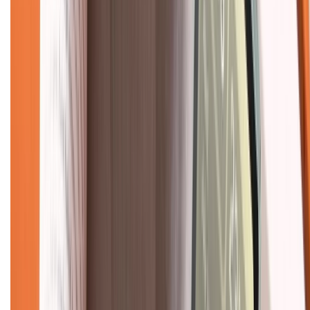
Chính sách bảo mật thông tin
Chính sách kiểm hàng
TỔNG ĐÀI HỖ TRỢ
Tư vấn mua hàng (miễn phí):
1800.6229
(08h30 - 21h30)
Khiếu nại - Góp ý:
088.99999.33
(09h00 - 18h00)
Trung tâm bảo hành:
028.710.89898
(08h30 - 21h00)
KẾT NỐI VỚI CHÚNG TÔI