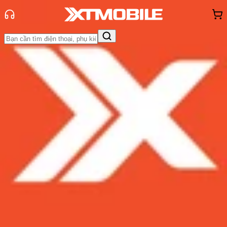
Trang chủ
Tin tức
Thủ thuật
Tin Mới
Đánh Giá - Trên Tay
So Sánh
Tư vấn
Khuyến
mãi
Thủ thuật
Hỏi đáp
App - Game
Thông báo
Khách
hàng - Sự kiện
Hướng dẫn 3 cách tắt sao lưu ảnh
trên Google Photos nhanh chóng
Admin
Ngày đăng:
23/10/2024
Cập nhật:
23/10/2024