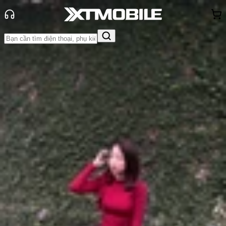
Trang chủ
Tin tức
Thủ thuật
Tin Mới
Đánh Giá - Trên Tay
So Sánh
Tư vấn
Khuyến
mãi
Thủ thuật
Hỏi đáp
App - Game
Thông báo
Khách
hàng - Sự kiện
Bật mí cách khóa bàn phím laptop
đúng cách khi cần thiết
Anh Thư
Ngày đăng:
06/09/2024
Cập nhật:
06/09/2024