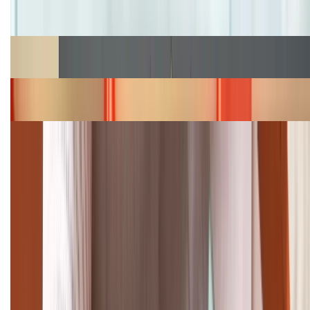
Cập nhật bảng giá iPhone năm 2026: Giá tốt, ưu đãi
hấp dẫn
Cập nhật bảng giá Galaxy S23 (Plus, Ultra) cũ, mới
năm 2026
Bảng giá iPhone 15 cập nhật mới nhất tháng
08/2026
Cập nhật bảng giá điện thoại Samsung tháng 8:
Giảm đến 15.49 triệu
TỔNG ĐÀI HỖ TRỢ
(08H30 - 21H30)
Tư vấn mua hàng (miễn phí):
1800.6229
Khiếu nại - Góp ý: