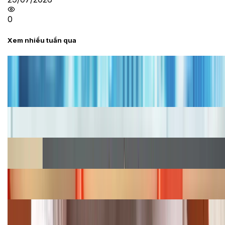
0
Xem nhiều tuần qua
Tư vấn
Bảng giá iPhone cũ mới nhất trong tháng 8 năm
2026, giá siêu hấp dẫn
Cập nhật bảng giá iPhone năm 2026: Giá tốt, ưu đãi
hấp dẫn
Cập nhật bảng giá Galaxy S23 (Plus, Ultra) cũ, mới
năm 2026
Bảng giá iPhone 15 cập nhật mới nhất tháng
08/2026
Cập nhật bảng giá điện thoại Samsung tháng 8:
Giảm đến 15.49 triệu