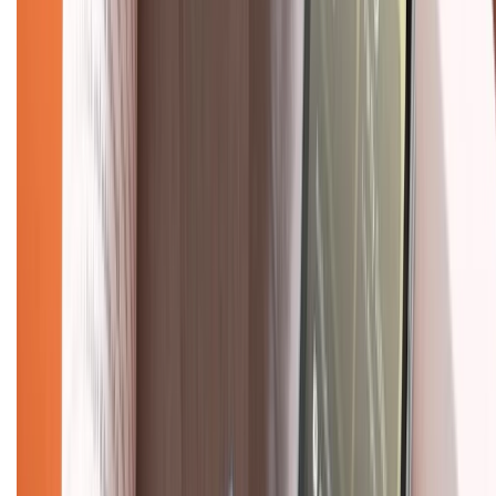
Trung tâm bảo hành:
028.710.89898
(08h30 - 21h00)
KẾT NỐI VỚI CHÚNG TÔI
Về chúng tôi
Giới thiệu về XTMobile
Liên hệ hợp tác
Hệ thống cửa hàng bán lẻ
Về trang chủ
Hỗ trợ khách hàng
Mua hàng trả góp