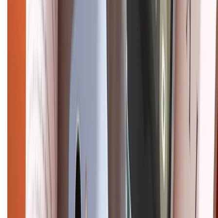
CHỨNG NHẬN
Điện thoại iPhone
iPhone 17 Pro Max
iPhone 17
Pro
iPhone 17
iPhone 16
iPhone 16 Pro Max
iPhone 15
Pro Max
iPhone 15
Điện thoại Samsung
Samsung S26
Ultra
Samsung S26
Samsung S25
iPhone cũ
iPhone 17
cũ
iPhone 16 cũ
iPhone 16 Pro Max cũ
Copyright @2012 HỘ KINH DOANH CỬA HÀNG ĐIỆN THOẠI DI ĐỘNG
XTMOBILE. Số GPKD: 41A8052143 – Cấp ngày 11/05/2023. Địa chỉ: 50
Trần Quang Khải, Phường Tân Định, Quận 1, TP.HCM. Điện thoại:
1800.6229 (Miễn Phí)
Email: xtmobile.sg@gmail.com. Chịu trách nhiệm nội dung: Lê Xuân