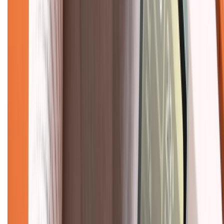
Chính sách
Bảo hành mở rộng
Chính sách dùng sản phẩm 7 ngày miễn phí
Chính sách đổi trả
Chính sách bảo hành
Chính sách bảo mật thông tin
Chính sách kiểm hàng
TỔNG ĐÀI HỖ TRỢ
Tư vấn mua hàng (miễn phí):
1800.6229
(08h30 - 21h30)
Khiếu nại - Góp ý:
088.99999.33
(09h00 - 18h00)