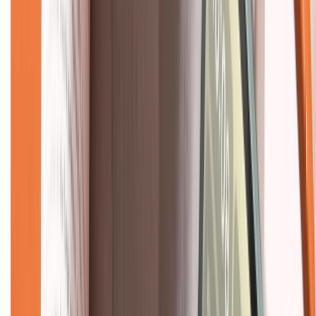
Liên hệ hợp tác
Hệ thống cửa hàng bán lẻ
Về trang chủ
Hỗ trợ khách hàng
Mua hàng trả góp
Mua hàng online
Dịch vụ bảo hành mở rộng
Hình thức thanh toán
Tra cứu bảo hành
Tra cứu điểm XTMember
Hướng dẫn mua hàng trả góp
Dịch vụ bán hàng B2B