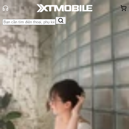
Trang chủ
Tin tức
Thủ thuật
Tin Mới
Đánh Giá - Trên Tay
So Sánh
Tư vấn
Khuyến
mãi
Thủ thuật
Hỏi đáp
App - Game
Thông báo
Khách
hàng - Sự kiện
Cách dùng tính năng kết nối cứu trợ
trên Zalo nhanh nhất
Triệu Vy
Ngày đăng:
12/09/2024
Cập nhật:
12/09/2024