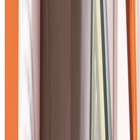
CHỨNG NHẬN
Về chúng tôi
Giới thiệu về XTMobile