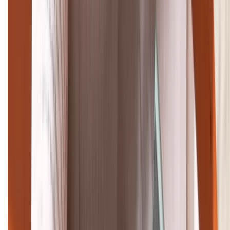
TỔNG ĐÀI HỖ TRỢ
(08H30 - 21H30)
Tư vấn mua hàng (miễn phí):
1800.6229
Khiếu nại - Góp ý:
088.99999.33
Bán hàng doanh nghiệp B2B:
088.99999.22
HỖ TRỢ THANH TOÁN