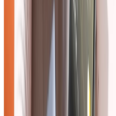
Mua hàng online
Dịch vụ bảo hành mở rộng
Hình thức thanh toán
Tra cứu bảo hành
Tra cứu điểm XTMember
Hướng dẫn mua hàng trả góp
Dịch vụ bán hàng B2B
Chính sách
Bảo hành mở rộng
Chính sách dùng sản phẩm 7 ngày miễn phí
Chính sách đổi trả
Chính sách bảo hành
Chính sách bảo mật thông tin