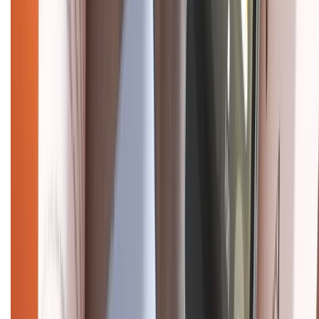
CHỨNG NHẬN
Điện thoại iPhone
iPhone 17 Pro Max
iPhone 17
Pro
iPhone 17
iPhone 16
iPhone 16 Pro Max
iPhone 15
Pro Max
iPhone 15
Điện thoại Samsung
Samsung S26
Ultra
Samsung S26
Samsung S25
iPhone cũ
iPhone 17
cũ
iPhone 16 cũ
iPhone 16 Pro Max cũ
Copyright @2012 HỘ KINH DOANH CỬA HÀNG ĐIỆN THOẠI DI ĐỘNG
XTMOBILE. Số GPKD: 41A8052143 – Cấp ngày 11/05/2023. Địa chỉ: 50
Trần Quang Khải, Phường Tân Định, Quận 1, TP.HCM. Điện thoại:
1800.6229 (Miễn Phí)
Email: xtmobile.sg@gmail.com. Chịu trách nhiệm nội dung: Lê Xuân