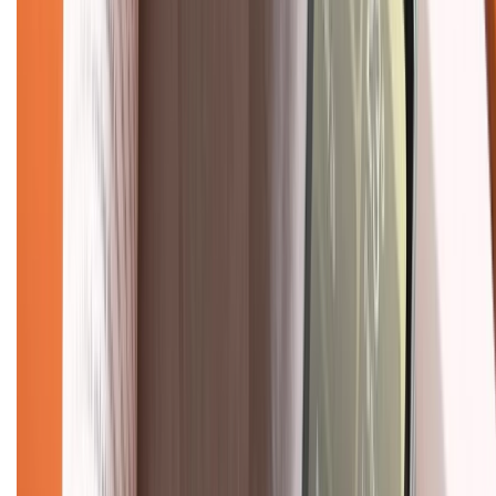
Trung tâm bảo hành:
028.710.89898
(08h30 - 21h00)
KẾT NỐI VỚI CHÚNG TÔI
Về chúng tôi
Giới thiệu về XTMobile
Liên hệ hợp tác
Hệ thống cửa hàng bán lẻ
Về trang chủ
Hỗ trợ khách hàng
Mua hàng trả góp