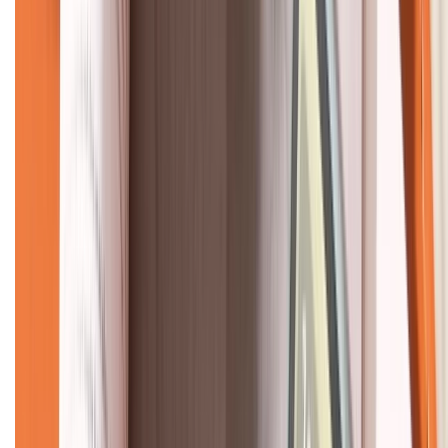
CHỨNG NHẬN
Về chúng tôi
Giới thiệu về XTMobile