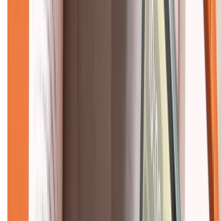
Liên hệ hợp tác
Hệ thống cửa hàng bán lẻ
Về trang chủ
Hỗ trợ khách hàng
Mua hàng trả góp
Mua hàng online
Dịch vụ bảo hành mở rộng
Hình thức thanh toán
Tra cứu bảo hành
Tra cứu điểm XTMember
Hướng dẫn mua hàng trả góp
Dịch vụ bán hàng B2B