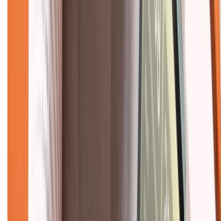
Chính sách
Bảo hành mở rộng
Chính sách dùng sản phẩm 7 ngày miễn phí
Chính sách đổi trả
Chính sách bảo hành
Chính sách bảo mật thông tin
Chính sách kiểm hàng
TỔNG ĐÀI HỖ TRỢ
Tư vấn mua hàng (miễn phí):
1800.6229
(08h30 - 21h30)
Khiếu nại - Góp ý:
088.99999.33
(09h00 - 18h00)