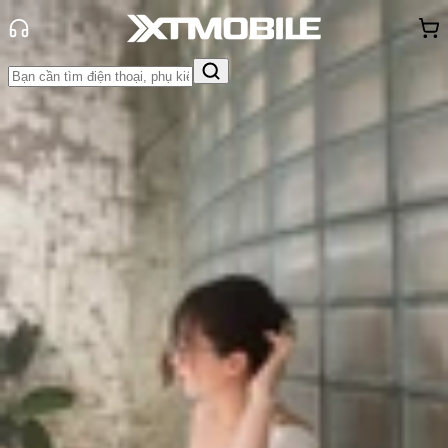
Trang chủ
Tin tức
Thủ thuật
Tin Mới
Đánh Giá - Trên Tay
So Sánh
Tư vấn
Khuyến
mãi
Thủ thuật
Hỏi đáp
App - Game
Thông báo
Khách
hàng - Sự kiện
Cách định vị điện thoại Xiaomi bị
mất nhanh chóng và hiệu quả
Triệu Vy
Ngày đăng:
21/05/2025
Cập nhật:
21/05/2025