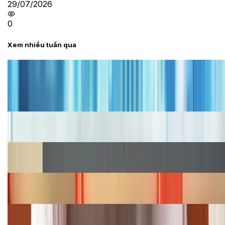
29/07/2026
0
Xem nhiều tuần qua
Tư vấn
Bảng giá iPhone cũ mới nhất trong tháng 8 năm
2026, giá siêu hấp dẫn
Cập nhật bảng giá iPhone năm 2026: Giá tốt, ưu đãi
hấp dẫn
Cập nhật bảng giá Galaxy S23 (Plus, Ultra) cũ, mới
năm 2026
Bảng giá iPhone 15 cập nhật mới nhất tháng
08/2026
Cập nhật bảng giá điện thoại Samsung tháng 8:
Giảm đến 15.49 triệu