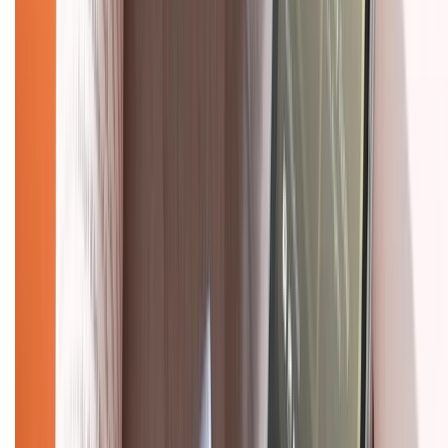
Mua hàng online
Dịch vụ bảo hành mở rộng
Hình thức thanh toán
Tra cứu bảo hành
Tra cứu điểm XTMember
Hướng dẫn mua hàng trả góp
Dịch vụ bán hàng B2B
Chính sách
Bảo hành mở rộng
Chính sách dùng sản phẩm 7 ngày miễn phí
Chính sách đổi trả
Chính sách bảo hành