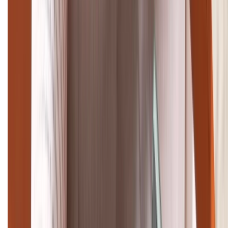
TỔNG ĐÀI HỖ TRỢ
(08H30 - 21H30)
Tư vấn mua hàng (miễn phí):
1800.6229
Khiếu nại - Góp ý:
088.99999.33
Bán hàng doanh nghiệp B2B:
088.99999.22
HỖ TRỢ THANH TOÁN