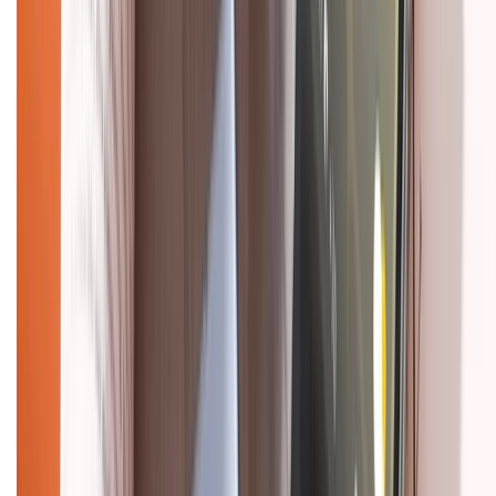
Chính sách bảo mật thông tin
Chính sách kiểm hàng
HỖ TRỢ THANH TOÁN