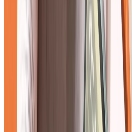
Về chúng tôi
Giới thiệu về XTMobile
Liên hệ hợp tác
Hệ thống cửa hàng bán lẻ
Về trang chủ
Hỗ trợ khách hàng
Mua hàng trả góp
Mua hàng online