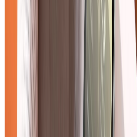
TỔNG ĐÀI HỖ TRỢ
Tư vấn mua hàng (miễn phí):
1800.6229
(08h30 - 21h30)
Khiếu nại - Góp ý:
088.99999.33
(09h00 - 18h00)
Trung tâm bảo hành:
028.710.89898
(08h30 - 21h00)
KẾT NỐI VỚI CHÚNG TÔI
Về chúng tôi