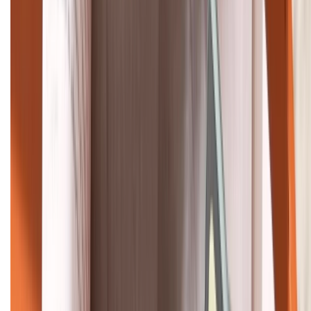
088.99999.33
Bán hàng doanh nghiệp B2B:
088.99999.22
HỖ TRỢ THANH TOÁN