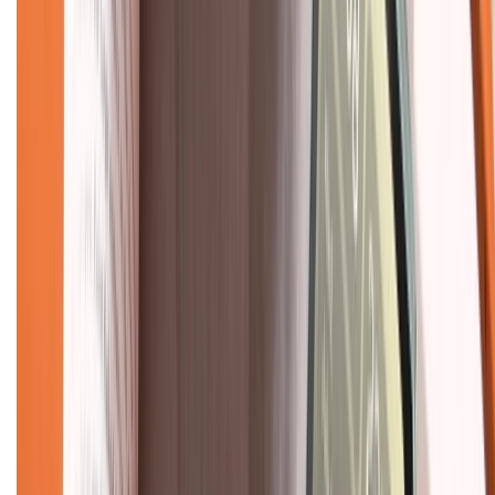
Dịch vụ bảo hành mở rộng
Hình thức thanh toán
Tra cứu bảo hành
Tra cứu điểm XTMember
Hướng dẫn mua hàng trả góp
Dịch vụ bán hàng B2B
Chính sách
Bảo hành mở rộng
Chính sách dùng sản phẩm 7 ngày miễn phí
Chính sách đổi trả
Chính sách bảo hành
Chính sách bảo mật thông tin
Chính sách kiểm hàng