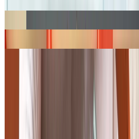
hấp dẫn
Cập nhật bảng giá Galaxy S23 (Plus, Ultra) cũ, mới
năm 2026
Bảng giá iPhone 15 cập nhật mới nhất tháng
08/2026
Cập nhật bảng giá điện thoại Samsung tháng 8:
Giảm đến 15.49 triệu
TỔNG ĐÀI HỖ TRỢ
(08H30 - 21H30)
Tư vấn mua hàng (miễn phí):
1800.6229
Khiếu nại - Góp ý: