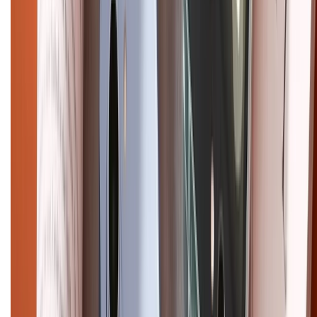
Điện thoại iPhone
iPhone 17 Pro Max
iPhone 17
Pro
iPhone 17
iPhone 16
iPhone 16 Pro Max
iPhone 15
Pro Max
iPhone 15
Điện thoại Samsung
Samsung S26
Ultra
Samsung S26
Samsung S25
iPhone cũ
iPhone 17
cũ
iPhone 16 cũ
iPhone 16 Pro Max cũ
Copyright @2012 HỘ KINH DOANH CỬA HÀNG ĐIỆN THOẠI DI ĐỘNG
XTMOBILE. Số GPKD: 41A8052143 – Cấp ngày 11/05/2023. Địa chỉ: 50
Trần Quang Khải, Phường Tân Định, Quận 1, TP.HCM. Điện thoại:
1800.6229 (Miễn Phí)
Email: xtmobile.sg@gmail.com. Chịu trách nhiệm nội dung: Lê Xuân
Hoà