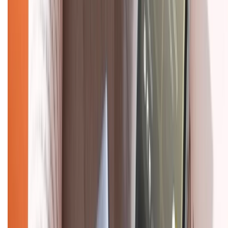
Giới thiệu về XTMobile
Liên hệ hợp tác
Hệ thống cửa hàng bán lẻ
Về trang chủ
Hỗ trợ khách hàng
Mua hàng trả góp
Mua hàng online
Dịch vụ bảo hành mở rộng
Hình thức thanh toán
Tra cứu bảo hành
Tra cứu điểm XTMember
Hướng dẫn mua hàng trả góp
Dịch vụ bán hàng B2B