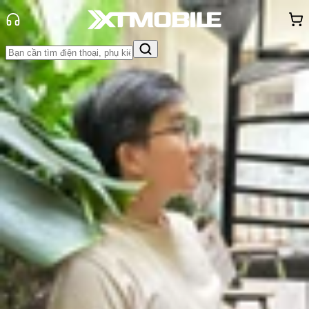
Trang chủ
Tin tức
Thủ thuật
Tin Mới
Đánh Giá - Trên Tay
So Sánh
Tư vấn
Khuyến
mãi
Thủ thuật
Hỏi đáp
App - Game
Thông báo
Khách
hàng - Sự kiện
Cách đặt mã PIN hoặc FaceID trên
ứng dụng Messenger
Vũ Hảo
Ngày đăng:
16/11/2023
Cập nhật:
16/11/2023