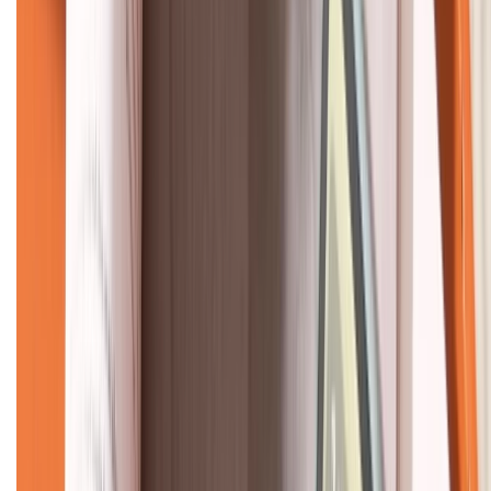
KẾT NỐI VỚI CHÚNG TÔI
CHỨNG NHẬN