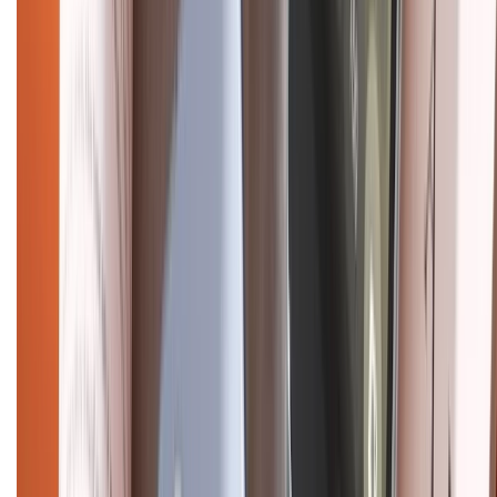
Điện thoại iPhone
iPhone 17 Pro Max
iPhone 17
Pro
iPhone 17
iPhone 16
iPhone 16 Pro Max
iPhone 15
Pro Max
iPhone 15
Điện thoại Samsung
Samsung S26
Ultra
Samsung S26
Samsung S25
iPhone cũ
iPhone 17
cũ
iPhone 16 cũ
iPhone 16 Pro Max cũ
Copyright @2012 HỘ KINH DOANH CỬA HÀNG ĐIỆN THOẠI DI ĐỘNG
XTMOBILE. Số GPKD: 41A8052143 – Cấp ngày 11/05/2023. Địa chỉ: 50
Trần Quang Khải, Phường Tân Định, Quận 1, TP.HCM. Điện thoại:
1800.6229 (Miễn Phí)
Email: xtmobile.sg@gmail.com. Chịu trách nhiệm nội dung: Lê Xuân
Hoà