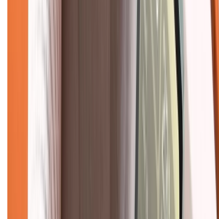
Chính sách bảo mật thông tin
Chính sách kiểm hàng
TỔNG ĐÀI HỖ TRỢ
Tư vấn mua hàng (miễn phí):
1800.6229
(08h30 - 21h30)
Khiếu nại - Góp ý:
088.99999.33
(09h00 - 18h00)
Trung tâm bảo hành:
028.710.89898
(08h30 - 21h00)
KẾT NỐI VỚI CHÚNG TÔI