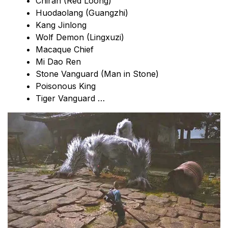
Chiran (Red Loong)
Huodaolang (Guangzhi)
Kang Jinlong
Wolf Demon (Lingxuzi)
Macaque Chief
Mi Dao Ren
Stone Vanguard (Man in Stone)
Poisonous King
Tiger Vanguard …