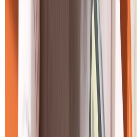
KẾT NỐI VỚI CHÚNG TÔI