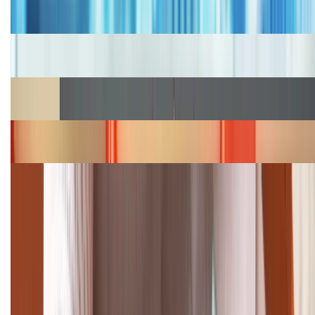
2026, giá siêu hấp dẫn
Cập nhật bảng giá iPhone năm 2026: Giá tốt, ưu đãi
hấp dẫn
Cập nhật bảng giá Galaxy S23 (Plus, Ultra) cũ, mới
năm 2026
Bảng giá iPhone 15 cập nhật mới nhất tháng
08/2026
Cập nhật bảng giá điện thoại Samsung tháng 8:
Giảm đến 15.49 triệu
TỔNG ĐÀI HỖ TRỢ
(08H30 - 21H30)
Tư vấn mua hàng (miễn phí):