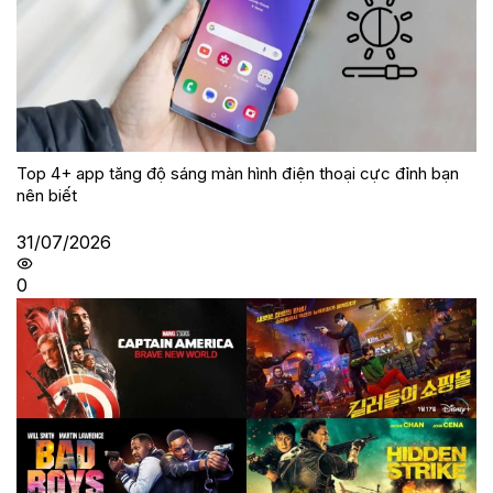
Top 4+ app tăng độ sáng màn hình điện thoại cực đỉnh bạn
nên biết
31/07/2026
0