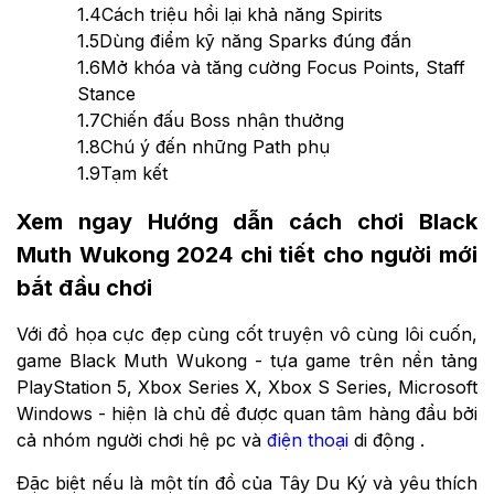
1.4
Cách triệu hồi lại khả năng Spirits
1.5
Dùng điểm kỹ năng Sparks đúng đắn
1.6
Mở khóa và tăng cường Focus Points, Staff
Stance
1.7
Chiến đấu Boss nhận thưởng
1.8
Chú ý đến những Path phụ
1.9
Tạm kết
Xem ngay Hướng dẫn cách chơi Black
Muth Wukong 2024 chi tiết cho người mới
bắt đầu chơi
Với đồ họa cực đẹp cùng cốt truyện vô cùng lôi cuốn,
game Black Muth Wukong - tựa game trên nền tảng
PlayStation 5, Xbox Series X, Xbox S Series, Microsoft
Windows - hiện là chủ đề được quan tâm hàng đầu bởi
cả nhóm người chơi hệ pc và
điện thoại
di động .
Đặc biệt nếu là một tín đồ của Tây Du Ký và yêu thích