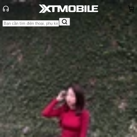
Trang chủ
Tin tức
Thủ thuật
Tin Mới
Đánh Giá - Trên Tay
So Sánh
Tư vấn
Khuyến
mãi
Thủ thuật
Hỏi đáp
App - Game
Thông báo
Khách
hàng - Sự kiện
Cách bật/tắt 120Hz trên iPhone 17,
tối ưu thời lượng pin
Anh Thư
Ngày đăng:
25/09/2025
Cập nhật:
25/09/2025