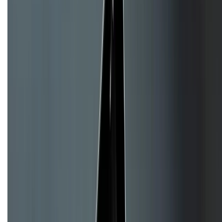
CHỨNG NHẬN
Về chúng tôi
Giới thiệu về XTMobile
Liên hệ hợp tác
Hệ thống cửa hàng bán lẻ