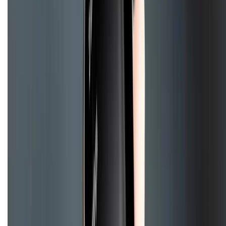
KẾT NỐI VỚI CHÚNG TÔI
Về chúng tôi
Giới thiệu về XTMobile
Liên hệ hợp tác
Hệ thống cửa hàng bán lẻ
Về trang chủ
Hỗ trợ khách hàng
Mua hàng trả góp
Mua hàng online
Hình thức thanh toán
Tra cứu bảo hành