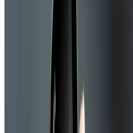
Chính sách đổi trả
Chính sách bảo hành
Chính sách bảo mật thông tin
Chính sách kiểm hàng
TỔNG ĐÀI HỖ TRỢ
Tư vấn mua hàng (miễn phí):
1800.6229
(08h30 - 21h30)
Khiếu nại - Góp ý:
088.99999.33
(09h00 - 18h00)
Trung tâm bảo hành:
028.710.89898
(08h30 - 21h00)