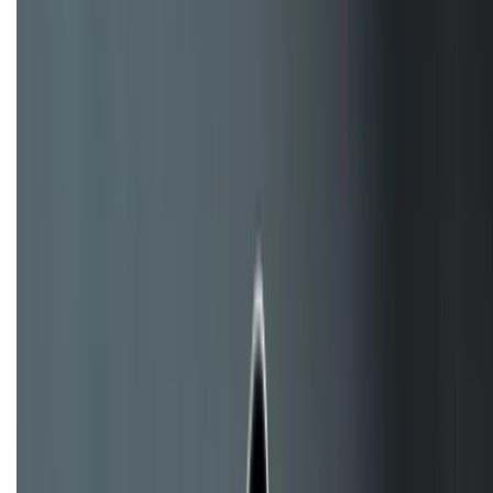
Tư vấn mua hàng (miễn phí):
1800.6229
Khiếu nại - Góp ý:
088.99999.33
Bán hàng doanh nghiệp B2B:
088.99999.22
HỖ TRỢ THANH TOÁN