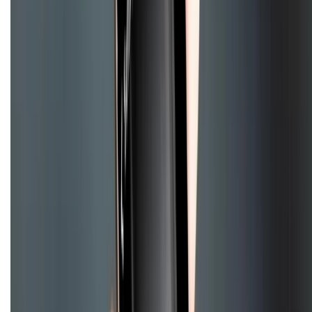
Tra cứu điểm XTMember
Hướng dẫn mua hàng trả góp
Dịch vụ bán hàng B2B
Chính sách
Bảo hành mở rộng
Chính sách dùng sản phẩm 7 ngày miễn phí
Chính sách đổi trả
Chính sách bảo hành
Chính sách bảo mật thông tin
Chính sách kiểm hàng
HỖ TRỢ THANH TOÁN