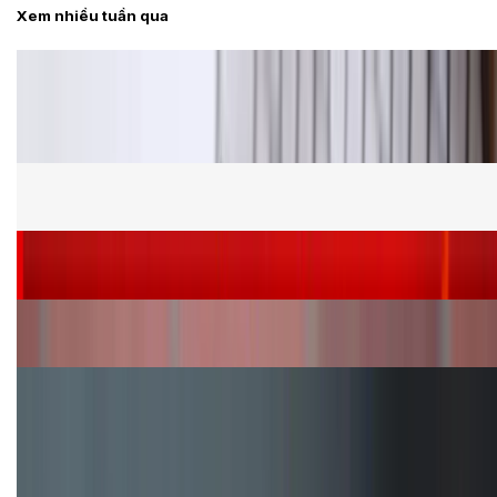
Xem nhiều tuần qua
Tư vấn
Bảng giá Samsung S24 Ultra tại XTmobile tháng 8,
giảm sâu, ưu đãi bất ngờ
Cấu hình Samsung Galaxy Z Flip 8: Ra mắt với hai
phiên bản chip khác nhau
Siêu sale 8.8 - Săn deal rẻ vô đối: Mua điện thoại
giảm thêm đến 400K tại XTmobile!
Nên mua iPhone VN/A hay LL/A: So sánh chi tiết
máy nào tốt hơn?
Đây là cách sử dụng nút Action Button trên iPhone
hiệu quả hơn!
TỔNG ĐÀI HỖ TRỢ
(08H30 - 21H30)