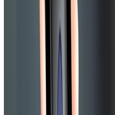
Điện thoại iPhone
iPhone 17 Pro Max
iPhone 17
Pro
iPhone 17
iPhone 16
iPhone 16 Pro Max
iPhone 15
Pro Max
iPhone 15
Điện thoại Samsung
Samsung S26
Ultra
Samsung S26
Samsung S25
iPhone cũ
iPhone 17
cũ
iPhone 16 cũ
iPhone 16 Pro Max cũ
Copyright @2012 HỘ KINH DOANH CỬA HÀNG ĐIỆN THOẠI DI ĐỘNG
XTMOBILE. Số GPKD: 41A8052143 – Cấp ngày 11/05/2023. Địa chỉ: 50
Trần Quang Khải, Phường Tân Định, Quận 1, TP.HCM. Điện thoại:
1800.6229 (Miễn Phí)
Email: xtmobile.sg@gmail.com. Chịu trách nhiệm nội dung: Lê Xuân
Hoà