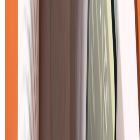
Về trang chủ
Hỗ trợ khách hàng
Mua hàng trả góp
Mua hàng online
Dịch vụ bảo hành mở rộng
Hình thức thanh toán
Tra cứu bảo hành
Tra cứu điểm XTMember
Hướng dẫn mua hàng trả góp
Dịch vụ bán hàng B2B
Chính sách
Bảo hành mở rộng