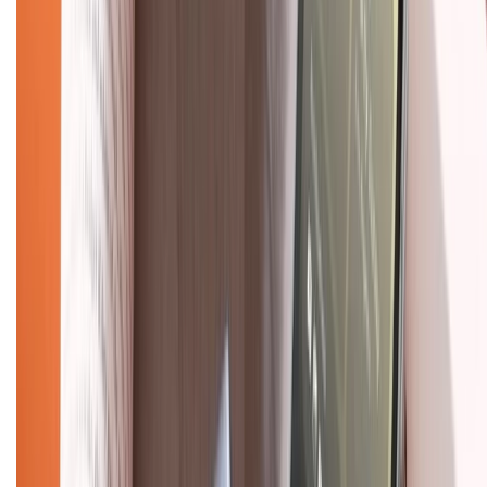
Chính sách dùng sản phẩm 7 ngày miễn phí
Chính sách đổi trả
Chính sách bảo hành
Chính sách bảo mật thông tin
Chính sách kiểm hàng
TỔNG ĐÀI HỖ TRỢ
Tư vấn mua hàng (miễn phí):
1800.6229
(08h30 - 21h30)
Khiếu nại - Góp ý:
088.99999.33
(09h00 - 18h00)
Trung tâm bảo hành:
028.710.89898
(08h30 - 21h00)