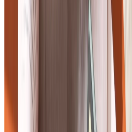
Tư vấn mua hàng (miễn phí):
1800.6229
Khiếu nại - Góp ý:
088.99999.33
Bán hàng doanh nghiệp B2B:
088.99999.22
HỖ TRỢ THANH TOÁN