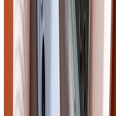
Điện thoại iPhone
iPhone 17 Pro Max
iPhone 17
Pro
iPhone 17
iPhone 16
iPhone 16 Pro Max
iPhone 15
Pro Max
iPhone 15
Điện thoại Samsung
Samsung S26
Ultra
Samsung S26
Samsung S25
iPhone cũ
iPhone 17
cũ
iPhone 16 cũ
iPhone 16 Pro Max cũ
Copyright @2012 HỘ KINH DOANH CỬA HÀNG ĐIỆN THOẠI DI ĐỘNG
XTMOBILE. Số GPKD: 41A8052143 – Cấp ngày 11/05/2023. Địa chỉ: 50
Trần Quang Khải, Phường Tân Định, Quận 1, TP.HCM. Điện thoại:
1800.6229 (Miễn Phí)
Email: xtmobile.sg@gmail.com. Chịu trách nhiệm nội dung: Lê Xuân
Hoà