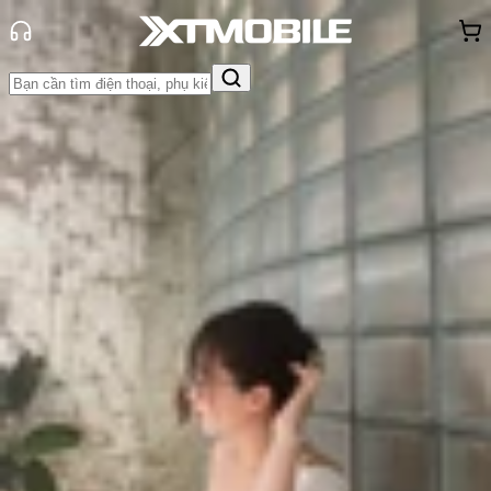
Trang chủ
Tin tức
Tin Mới
Tin Mới
Đánh Giá - Trên Tay
So Sánh
Tư vấn
Khuyến
mãi
Thủ thuật
Hỏi đáp
App - Game
Thông báo
Khách
hàng - Sự kiện
OPPO Reno 13A ra mắt: Màn hình
AMOLED 120Hz, chip Snapdragon 6
Gen 1 và pin 5.800 mAh
Triệu Vy
Ngày đăng:
19/06/2025