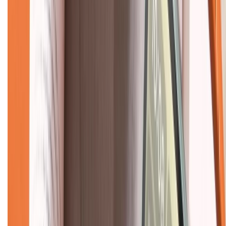
CHỨNG NHẬN
Về chúng tôi
Giới thiệu về XTMobile
Liên hệ hợp tác
Hệ thống cửa hàng bán lẻ