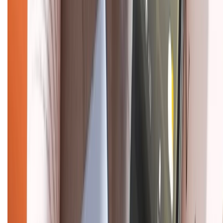
KẾT NỐI VỚI CHÚNG TÔI
Về chúng tôi
Giới thiệu về XTMobile
Liên hệ hợp tác
Hệ thống cửa hàng bán lẻ
Về trang chủ
Hỗ trợ khách hàng
Mua hàng trả góp
Mua hàng online
Dịch vụ bảo hành mở rộng