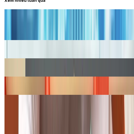
Xem nhiều tuần qua
Tư vấn
Bảng giá iPhone cũ mới nhất trong tháng 8 năm
2026, giá siêu hấp dẫn
Cập nhật bảng giá iPhone năm 2026: Giá tốt, ưu đãi
hấp dẫn
Cập nhật bảng giá Galaxy S23 (Plus, Ultra) cũ, mới
năm 2026
Bảng giá iPhone 15 cập nhật mới nhất tháng
08/2026
Cập nhật bảng giá điện thoại Samsung tháng 8:
Giảm đến 15.49 triệu
TỔNG ĐÀI HỖ TRỢ
(08H30 - 21H30)