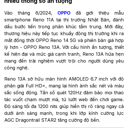
nhiều thông số ấn tượng
Vào tháng 6/2024,
OPPO
đã giới thiệu mẫu
smartphone Reno 11A tại thị trường Nhật Bản, đánh
dấu bước tiến trong phân khúc tầm trung. Mới đây,
thương hiệu này tiếp tục khuấy động thị trường khi ra
mắt đồng thời OPPO Reno 14 5G và phiên bản giá hợp
lý hơn - OPPO Reno 13A. Với cấu hình ấn tượng, thiết
kế hiện đại và mức giá cạnh tranh, Reno 13A hứa hẹn
mang đến trải nghiệm vượt trội cho người dùng yêu
công nghệ.
Reno 13A sở hữu màn hình AMOLED 6.7 inch với độ
phân giải Full HD+, mang lại hình ảnh sắc nét và màu
sắc sống động. Tần số quét 120Hz đảm bảo mọi thao
tác vuốt chạm mượt mà, từ lướt web đến chơi game.
Độ sáng tối đa 1200 nits giúp hiển thị rõ ràng ngay cả
dưới ánh sáng mạnh, trong khi lớp kính cường lực
AGC Dragontrail STAR2 tăng cường độ bền.