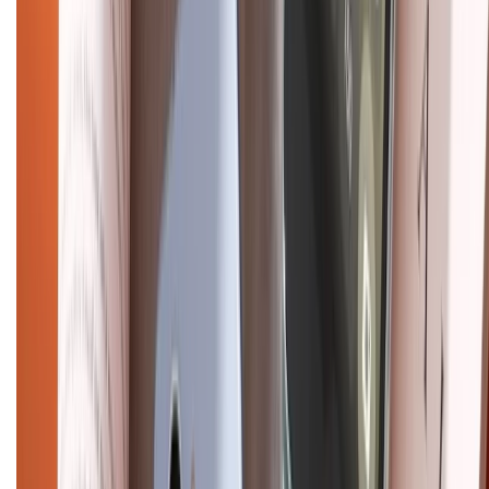
Hình thức thanh toán
Tra cứu bảo hành
Tra cứu điểm XTMember
Hướng dẫn mua hàng trả góp
Dịch vụ bán hàng B2B
Chính sách
Bảo hành mở rộng
Chính sách dùng sản phẩm 7 ngày miễn phí
Chính sách đổi trả
Chính sách bảo hành
Chính sách bảo mật thông tin
Chính sách kiểm hàng
HỖ TRỢ THANH TOÁN