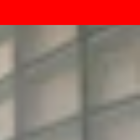
- Sự kiện
xy A26