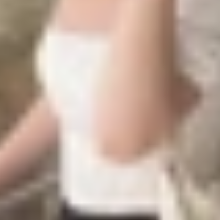
 Island”, với phần khung viền chứa nút nguồn và âm lượng đ
ang đến một diện mạo cao cấp và phù hợp với xu hướng thi