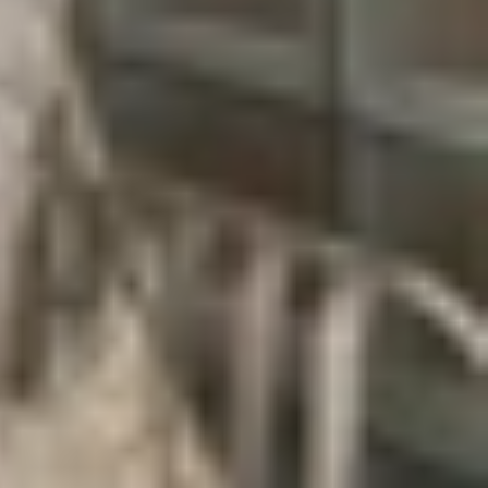
ược làm nổi nhẹ, tạo sự thuận tiện khi thao tác.
ết kế tối giản hiện nay.