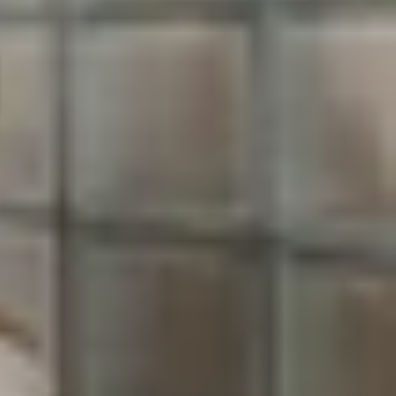
p tục mở rộng dòng A-series với những sản phẩm
 hứa hẹn về hiệu năng mà còn thu hút sự chú ý
ới vẫn hơi dày hơn so với các mẫu cao cấp. Tuy
hể máy. Thay vì thiết kế từng ống kính riêng lẻ,