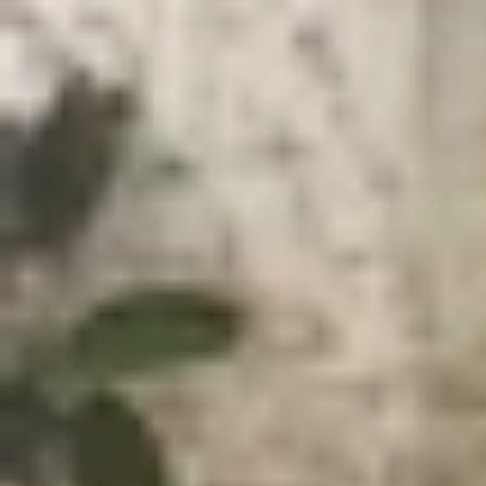
Xem nhanh
Ẩn
1
Thiết kế và màu sắc của Galaxy A26 lộ d
Thiết kế và màu sắc của Galaxy A26 lộ
Samsung đã khởi động năm 2025 bằng việc ra mắ
mới, trong đó có Galaxy A26. Là một mẫu smar
nhờ thiết kế hiện đại và các tùy chọn màu sắc ấn
Về tổng thể, Galaxy A26 sở hữu thiết kế quen 
nhiên, điểm nhấn đáng chú ý nhất là cụm camera 
Galaxy A26 sử dụng mô-đun hình viên thuốc, tạo c