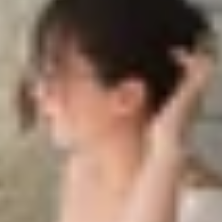
iện trong ảnh render mới
 diện trong ảnh render mới
t dòng Galaxy S25, nhưng không dừng lại ở đó, hãng tiế
tphone thuộc phân khúc phổ thông, Galaxy A26 không chỉ
 tượng.
thuộc của
Samsung
với màn hình giọt nước, phần viền dư
sau đã được tinh chỉnh để trông liền mạch hơn với tổng t
ảm giác hiện đại và tinh tế.