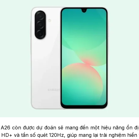
y A26 còn được dự đoán sẽ mang đến một hiệu năng ổn đ
l HD+ và tần số quét 120Hz, giúp mang lại trải nghiệm hiển