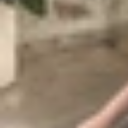
Bên cạnh đó, Samsung cũng duy trì thiết kế “Key
Dù thuộc phân khúc tầm trung, Galaxy A26 vẫn m