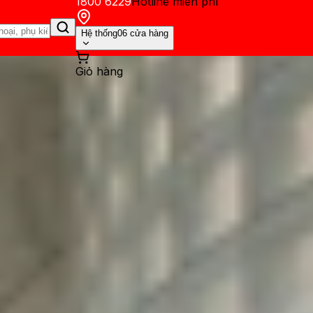
1800 6229
Hotline miễn phí
Hệ thống
06 cửa hàng
Giỏ hàng
ến mãi
Thủ thuật
Hỏi đáp
App - Game
Thông báo
Khách hàng 
u sắc đầy cuốn hút của Gala