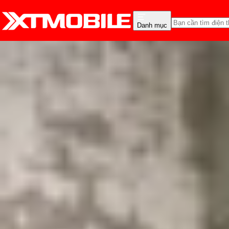
Danh mục
Trang chủ
Tin tức
Tin Mới
Tin Mới
Đánh Giá - Trên Tay
So Sánh
Tư vấn
Khuy
Đây là các tùy chọn mà
Triệu Vy
Ngày đăng:
15/02/2025
Cập nhật:
15/02/2025
Theo dõi XTMobile trên