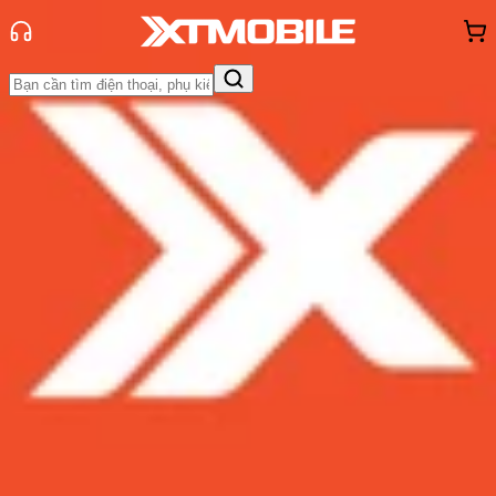
Trang chủ
Tin tức
Tin Mới
Tin Mới
Đánh Giá - Trên Tay
So Sánh
Tư vấn
Khuyến
mãi
Thủ thuật
Hỏi đáp
App - Game
Thông báo
Khách
hàng - Sự kiện
BlackBerry tiếp tục dẫn đầu các
OEMs khi tung ra bản cập nhật vá
lỗi tháng 1 dành cho các thiết bị
Android
Admin