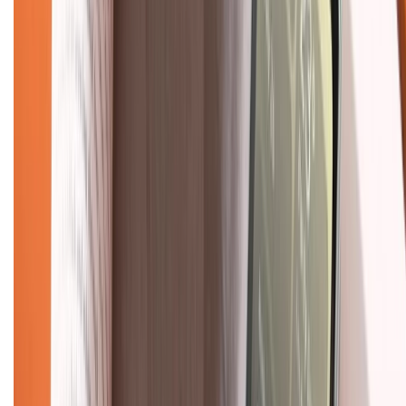
Hướng dẫn mua hàng trả góp
Dịch vụ bán hàng B2B
Chính sách
Bảo hành mở rộng
Chính sách dùng sản phẩm 7 ngày miễn phí
Chính sách đổi trả
Chính sách bảo hành
Chính sách bảo mật thông tin
Chính sách kiểm hàng
TỔNG ĐÀI HỖ TRỢ
Tư vấn mua hàng (miễn phí):
1800.6229
(08h30 - 21h30)
Khiếu nại - Góp ý: