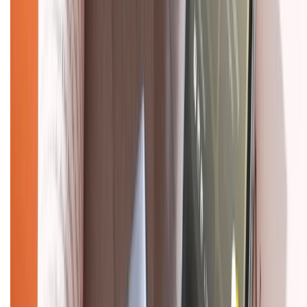
088.99999.33
(09h00 - 18h00)
Trung tâm bảo hành:
028.710.89898
(08h30 - 21h00)
KẾT NỐI VỚI CHÚNG TÔI
Về chúng tôi
Giới thiệu về XTMobile
Liên hệ hợp tác
Hệ thống cửa hàng bán lẻ
Về trang chủ