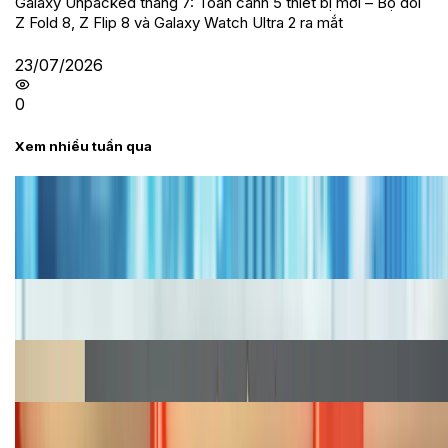
Galaxy Unpacked tháng 7: Toàn cảnh 5 thiết bị mới – Bộ đôi
Z Fold 8, Z Flip 8 và Galaxy Watch Ultra 2 ra mắt
23/07/2026
0
Xem nhiều tuần qua
Tư vấn
Bảng giá iPhone cũ mới nhất trong tháng 8 năm
2026, giá siêu hấp dẫn
Cập nhật bảng giá iPhone năm 2026: Giá tốt, ưu đãi
hấp dẫn
Cập nhật bảng giá Galaxy S23 (Plus, Ultra) cũ, mới
năm 2026
Bảng giá iPhone 15 cập nhật mới nhất tháng
08/2026