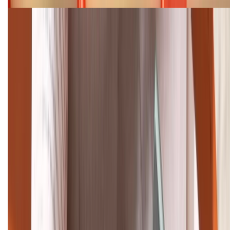
Cập nhật bảng giá điện thoại Samsung tháng 8:
Giảm đến 15.49 triệu
TỔNG ĐÀI HỖ TRỢ
(08H30 - 21H30)
Tư vấn mua hàng (miễn phí):
1800.6229
Khiếu nại - Góp ý:
088.99999.33
Bán hàng doanh nghiệp B2B:
088.99999.22