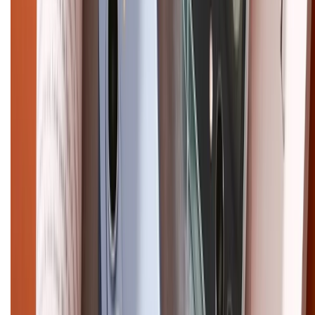
CHỨNG NHẬN
Điện thoại iPhone
iPhone 17 Pro Max
iPhone 17
Pro
iPhone 17
iPhone 16
iPhone 16 Pro Max
iPhone 15
Pro Max
iPhone 15
Điện thoại Samsung
Samsung S26
Ultra
Samsung S26
Samsung S25
iPhone cũ
iPhone 17
cũ
iPhone 16 cũ
iPhone 16 Pro Max cũ
Copyright @2012 HỘ KINH DOANH CỬA HÀNG ĐIỆN THOẠI DI ĐỘNG
XTMOBILE. Số GPKD: 41A8052143 – Cấp ngày 11/05/2023. Địa chỉ: 50