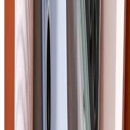
Trần Quang Khải, Phường Tân Định, Quận 1, TP.HCM. Điện thoại:
1800.6229 (Miễn Phí)
Email: xtmobile.sg@gmail.com. Chịu trách nhiệm nội dung: Lê Xuân
Hoà