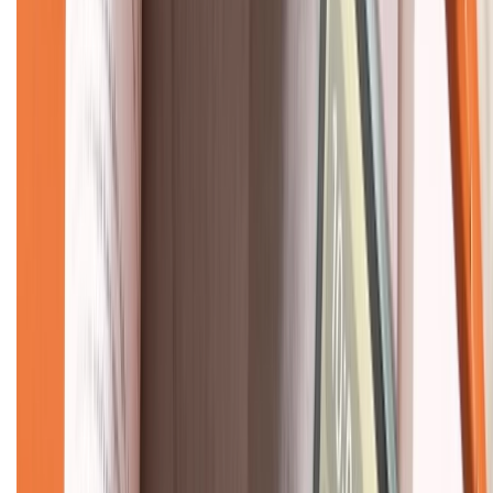
KẾT NỐI VỚI CHÚNG TÔI
CHỨNG NHẬN