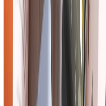
Hỗ trợ khách hàng
Mua hàng trả góp
Mua hàng online
Dịch vụ bảo hành mở rộng
Hình thức thanh toán
Tra cứu bảo hành
Tra cứu điểm XTMember
Hướng dẫn mua hàng trả góp
Dịch vụ bán hàng B2B
Chính sách
Bảo hành mở rộng
Chính sách dùng sản phẩm 7 ngày miễn phí
Chính sách đổi trả