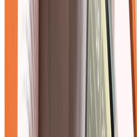
Về chúng tôi
Giới thiệu về XTMobile
Liên hệ hợp tác
Hệ thống cửa hàng bán lẻ
Về trang chủ
Hỗ trợ khách hàng
Mua hàng trả góp
Mua hàng online
Dịch vụ bảo hành mở rộng
Hình thức thanh toán
Tra cứu bảo hành
Tra cứu điểm XTMember