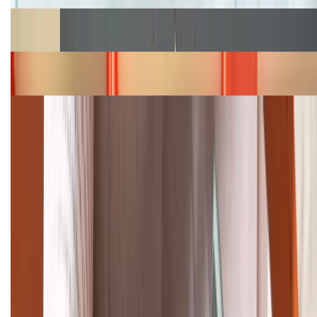
Cập nhật bảng giá Galaxy S23 (Plus, Ultra) cũ, mới
năm 2026
Bảng giá iPhone 15 cập nhật mới nhất tháng
08/2026
Cập nhật bảng giá điện thoại Samsung tháng 8:
Giảm đến 15.49 triệu
TỔNG ĐÀI HỖ TRỢ
(08H30 - 21H30)
Tư vấn mua hàng (miễn phí):
1800.6229
Khiếu nại - Góp ý:
088.99999.33