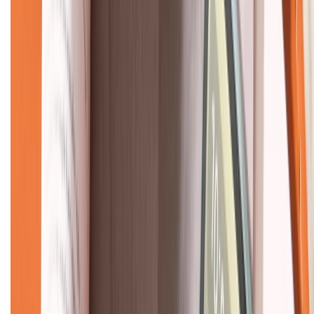
KẾT NỐI VỚI CHÚNG TÔI
CHỨNG NHẬN