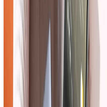
TỔNG ĐÀI HỖ TRỢ
Tư vấn mua hàng (miễn phí):
1800.6229
(08h30 - 21h30)
Khiếu nại - Góp ý:
088.99999.33
(09h00 - 18h00)
Trung tâm bảo hành:
028.710.89898
(08h30 - 21h00)
KẾT NỐI VỚI CHÚNG TÔI
Về chúng tôi
Giới thiệu về XTMobile