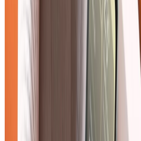
Hình thức thanh toán
Tra cứu bảo hành
Tra cứu điểm XTMember
Hướng dẫn mua hàng trả góp
Dịch vụ bán hàng B2B
Chính sách
Bảo hành mở rộng
Chính sách dùng sản phẩm 7 ngày miễn phí
Chính sách đổi trả
Chính sách bảo hành
Chính sách bảo mật thông tin
Chính sách kiểm hàng