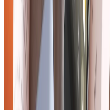
Liên hệ hợp tác
Hệ thống cửa hàng bán lẻ
Về trang chủ
Hỗ trợ khách hàng
Mua hàng trả góp
Mua hàng online
Dịch vụ bảo hành mở rộng
Hình thức thanh toán
Tra cứu bảo hành
Tra cứu điểm XTMember
Hướng dẫn mua hàng trả góp
Dịch vụ bán hàng B2B