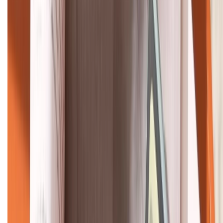
Bán hàng doanh nghiệp B2B:
088.99999.22
HỖ TRỢ THANH TOÁN