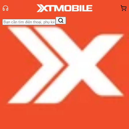
Trang chủ
Tin tức
Tin Mới
Tin Mới
Đánh Giá - Trên Tay
So Sánh
Tư vấn
Khuyến
mãi
Thủ thuật
Hỏi đáp
App - Game
Thông báo
Khách
hàng - Sự kiện
BlackBerry DTEK70 lộ diện hình ảnh
siêu “dị”: Bàn phím QWERTY huyền
thoại sánh bước cùng camera “bá
đạo”
Admin