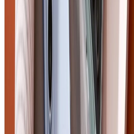
Pro Max
iPhone 15
Điện thoại Samsung
Samsung S26
Ultra
Samsung S26
Samsung S25
iPhone cũ
iPhone 17
cũ
iPhone 16 cũ
iPhone 16 Pro Max cũ
Copyright @2012 HỘ KINH DOANH CỬA HÀNG ĐIỆN THOẠI DI ĐỘNG
XTMOBILE. Số GPKD: 41A8052143 – Cấp ngày 11/05/2023. Địa chỉ: 50
Trần Quang Khải, Phường Tân Định, Quận 1, TP.HCM. Điện thoại:
1800.6229 (Miễn Phí)
Email: xtmobile.sg@gmail.com. Chịu trách nhiệm nội dung: Lê Xuân
Hoà