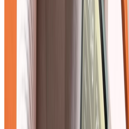
Về chúng tôi
Giới thiệu về XTMobile
Liên hệ hợp tác
Hệ thống cửa hàng bán lẻ
Về trang chủ
Hỗ trợ khách hàng
Mua hàng trả góp
Mua hàng online
Dịch vụ bảo hành mở rộng