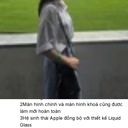
Theo dõi XTMobile trên
Xem nhanh
Ẩn
1
Liquid Glass: Cú lột xác về thiết kế mà iOS
chưa từng có
2
Màn hình chính và màn hình khoá cũng được
làm mới hoàn toàn
3
Hệ sinh thái Apple đồng bộ với thiết kế Liquid
Glass