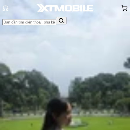
Trang chủ
Tin tức
Tin Mới
Tin Mới
Đánh Giá - Trên Tay
So Sánh
Tư vấn
Khuyến
mãi
Thủ thuật
Hỏi đáp
App - Game
Thông báo
Khách
hàng - Sự kiện
Apple phát hành iOS 26 Public Beta
với hàng loạt nâng cấp ấn tượng
Hồng Huệ
Ngày đăng:
25/07/2025
Cập nhật:
25/07/2025