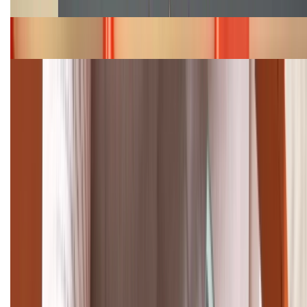
Bảng giá iPhone 15 cập nhật mới nhất tháng
08/2026
Cập nhật bảng giá điện thoại Samsung tháng 8:
Giảm đến 15.49 triệu
TỔNG ĐÀI HỖ TRỢ
(08H30 - 21H30)
Tư vấn mua hàng (miễn phí):
1800.6229
Khiếu nại - Góp ý:
088.99999.33
Bán hàng doanh nghiệp B2B: