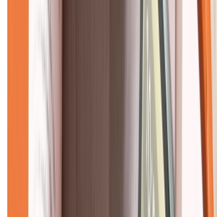
Về chúng tôi
Giới thiệu về XTMobile
Liên hệ hợp tác
Hệ thống cửa hàng bán lẻ
Về trang chủ
Hỗ trợ khách hàng
Mua hàng trả góp
Mua hàng online
Dịch vụ bảo hành mở rộng
Hình thức thanh toán