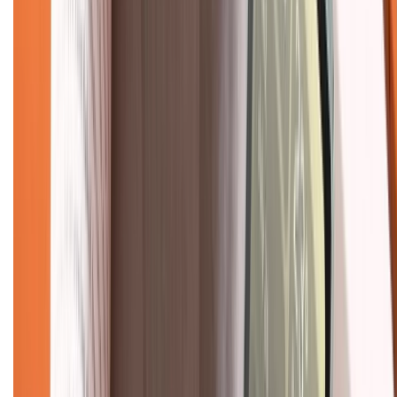
1800.6229
(08h30 - 21h30)
Khiếu nại - Góp ý:
088.99999.33
(09h00 - 18h00)
Trung tâm bảo hành:
028.710.89898
(08h30 - 21h00)
KẾT NỐI VỚI CHÚNG TÔI
Về chúng tôi
Giới thiệu về XTMobile
Liên hệ hợp tác