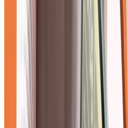
Tra cứu bảo hành
Tra cứu điểm XTMember
Hướng dẫn mua hàng trả góp
Dịch vụ bán hàng B2B
Chính sách
Bảo hành mở rộng
Chính sách dùng sản phẩm 7 ngày miễn phí
Chính sách đổi trả
Chính sách bảo hành
Chính sách bảo mật thông tin
Chính sách kiểm hàng
TỔNG ĐÀI HỖ TRỢ
Tư vấn mua hàng (miễn phí):