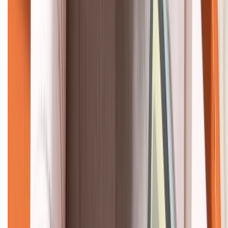
KẾT NỐI VỚI CHÚNG TÔI
CHỨNG NHẬN