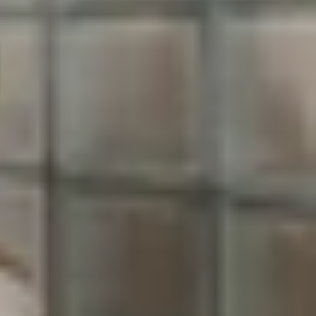
nh cho các nhà phát triển. Đây là phiên bản thử
ăng đột phá. Tuy nhiên, việc
có nên cập nhật lên
 phân tích chi tiết những ưu điểm, rủi ro và các