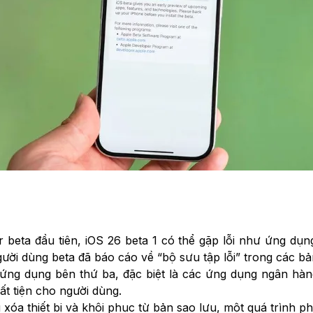
r beta đầu tiên, iOS 26 beta 1 có thể gặp lỗi như ứng dụng
gười dùng beta đã báo cáo về “bộ sưu tập lỗi” trong các b
 ứng dụng bên thứ ba, đặc biệt là các ứng dụng ngân hàn
ất tiện cho người dùng.
u xóa thiết bị và khôi phục từ bản sao lưu, một quá trình p