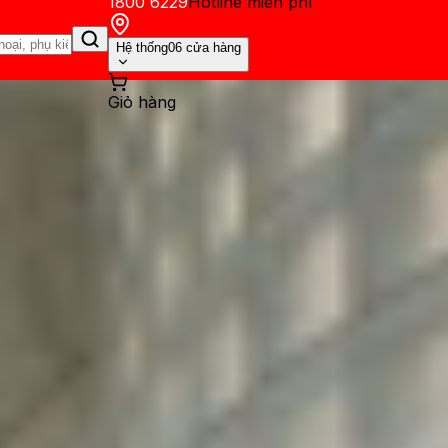
1800 6229
Hotline miễn phí
Hệ thống
06 cửa hàng
Giỏ hàng
ến mãi
Thủ thuật
Hỏi đáp
App - Game
Thông báo
Khách hàng 
 26 beta ngay bây giờ? Cần lư