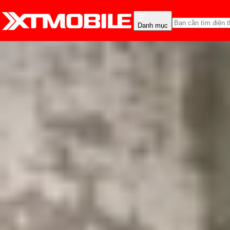
Danh mục
Trang chủ
Tin tức
Hỏi đáp
Tin Mới
Đánh Giá - Trên Tay
So Sánh
Tư vấn
Khuy
Có nên cập nhật lên iOS
Triệu Vy
Ngày đăng:
10/06/2025
Cập nhật:
10/06/2025
Theo dõi XTMobile trên