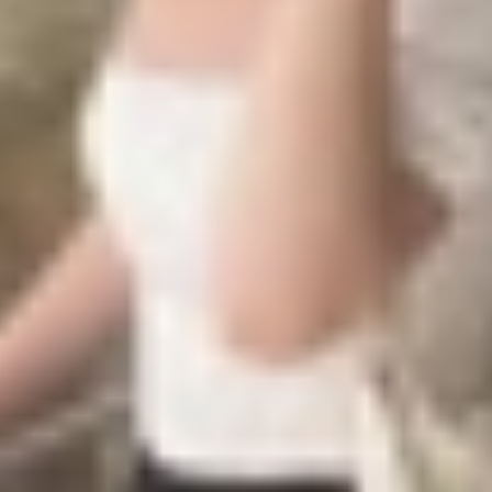
h năng mới, đánh dấu sự thay đổi lớn nhất kể từ iOS 7. Dướ
ta mang đến thiết kế Liquid Glass với hiệu ứng kính mờ 
òn hơn, tạo cảm giác hiện đại và liền mạch giữa phần cứn
ng có thể cá nhân hóa màn hình chính với các tùy chọn tô
 nên độc đáo và phù hợp với sở thích cá nhân.
 tích hợp các tính năng AI tiên tiến, bao gồm quản lý pin 
sonal Context) và nhận biết nội dung trên màn hình (Onsc
bổ sung Accessibility Nutrition Labels trên App Store, cu
y Reader và Braille Access giúp người dùng khiếm thị tùy c