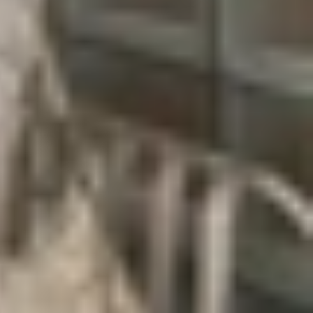
i đây là một số nâng cấp nổi bật của iOS 26 beta:
(translucent) và chuyển động mượt mà. Các biểu
g và phần mềm.
 màu chế độ sáng (light mode tinting) và sắp xếp
thông minh. Ngoài ra, Siri cũng được nâng cấp với
reen Awareness).
ng cấp thông tin chi tiết về các tính năng hỗ trợ
hỉnh văn bản và thực hiện các phép tính bằng chữ