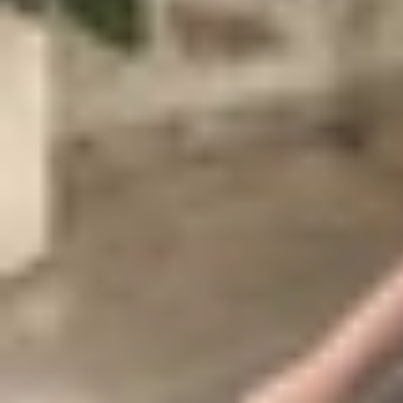
Giới thiệu tổng quan về iOS 26 beta
Phiên bản iOS 26 beta 1 được giới thiệu nhiều tín
Thiết kế mới trực quan hơn
: iOS 26 be
tượng, widget và thanh dock có góc bo tr
Tùy chỉnh giao diện nâng cao
: Người dù
biểu tượng linh hoạt hơn, giúp iPhone trở
Cải tiến Apple Intelliegence
: iOS 26 beta
khả năng theo dõi ngữ cảnh cá nhân (Per
Tính năng hỗ trợ tiếp cận
: iOS 26 beta 
người khuyết tật. Ngoài ra, Accessibilit
nổi.