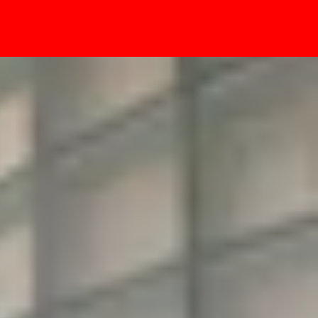
- Sự kiện
u ý gì trước khi update?