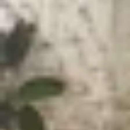
Xem nhanh
Ẩn
1
Người dùng có nên cập nhật iOS 26 beta
1.1
Giới thiệu tổng quan về iOS 26 beta
1.2
Có nên cập nhật lên iOS 26 beta ngay 
1.3
Ai nên cập nhật iOS 26 beta?
1.4
Hướng dẫn cài đặt iOS 26 beta trên iP
1.5
Khi nào iOS 26 chính thức ra mắt?
1.6
Lời khuyên dành cho người dùng
1.7
Kết luận
Người dùng có nên cập nhật iOS 26 be
Apple vừa khép lại WWDC 2025 với nhiều công bố 
nghiệm đầu tiên của hệ điều hành iPhone thế hệ
iOS 26 beta
ngay lúc này hay không vẫn là câu h
lưu ý quan trọng để bạn đưa ra quyết định phù h