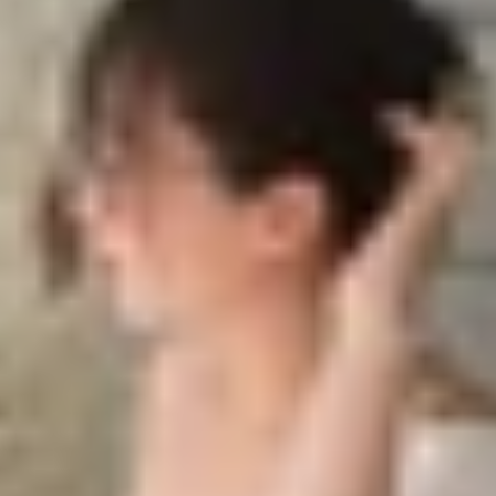
 ngay bây giờ hay không?
bây giờ?
hone
ta ngay bây giờ hay không?
đáng chú ý, trong đó iOS 26 beta đã chính thức ra mắt dà
 mới, mang đến thiết kế được làm mới và hàng loạt tính n
ỏi khiến nhiều người dùng băn khoăn. Bài viết dưới đây sẽ
ợp.