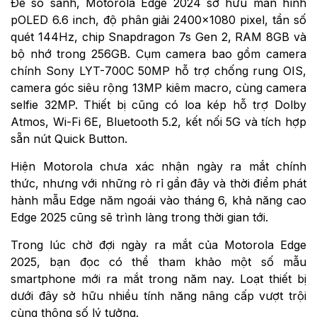
Để so sánh, Motorola Edge 2024 sở hữu màn hình
pOLED 6.6 inch, độ phân giải 2400×1080 pixel, tần số
quét 144Hz, chip Snapdragon 7s Gen 2, RAM 8GB và
bộ nhớ trong 256GB. Cụm camera bao gồm camera
chính Sony LYT-700C 50MP hỗ trợ chống rung OIS,
camera góc siêu rộng 13MP kiêm macro, cùng camera
selfie 32MP. Thiết bị cũng có loa kép hỗ trợ Dolby
Atmos, Wi-Fi 6E, Bluetooth 5.2, kết nối 5G và tích hợp
sẵn nút Quick Button.
Hiện Motorola chưa xác nhận ngày ra mắt chính
thức, nhưng với những rò rỉ gần đây và thời điểm phát
hành mẫu Edge năm ngoái vào tháng 6, khả năng cao
Edge 2025 cũng sẽ trình làng trong thời gian tới.
Trong lúc chờ đợi ngày ra mắt của Motorola Edge
2025, bạn đọc có thể tham khảo một số mẫu
smartphone mới ra mắt trong năm nay. Loạt thiết bị
dưới đây sở hữu nhiều tính năng nâng cấp vượt trội
cùng thông số lý tưởng.