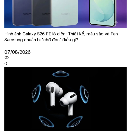
Hình ảnh Galaxy S26 FE lộ diện: Thiết kế, màu sắc và Fan
Samsung chuẩn bị 'chờ đón' điều gì?
07/08/2026
0