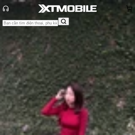
Trang chủ
Tin tức
Tin Mới
Tin Mới
Đánh Giá - Trên Tay
So Sánh
Tư vấn
Khuyến
mãi
Thủ thuật
Hỏi đáp
App - Game
Thông báo
Khách
hàng - Sự kiện
Ảnh render của Motorola Edge
2025 tiết lộ thiết kế mới và nâng
cấp camera
Anh Thư
Ngày đăng:
26/05/2025