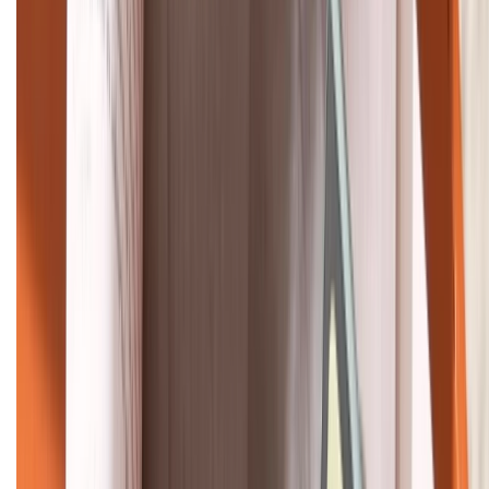
Khiếu nại - Góp ý:
088.99999.33
Bán hàng doanh nghiệp B2B:
088.99999.22
HỖ TRỢ THANH TOÁN