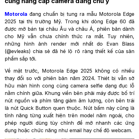
cùng nâng cấp camera đáng chú ý
Motorola
đang chuẩn bị tung ra mẫu Motorola Edge
2025 tại thị trường Mỹ. Trong khi dòng Edge 60 đã
được mở bán tại châu Âu và châu Á, phiên bản dành
cho Mỹ vẫn chưa chính thức ra mắt. Tuy nhiên,
những hình ảnh render mới nhất do Evan Blass
(@evleaks) chia sẻ đã hé lộ rõ ràng thiết kế của sản
phẩm sắp tới.
Về mặt trước, Motorola Edge 2025 không có nhiều
thay đổi so với phiên bản năm 2024. Thiét bị vẫn sở
hữu màn hình cong cùng camera selfie dạng đục lỗ
nằm chính giữa. Khung viền bên phải máy được bố trí
nút nguồn và phím tăng giảm âm lượng, còn bên trái
là nút Quick Button quen thuộc. Nút bấm này cũng là
tính năng từng xuất hiện trên model năm ngoái, cho
phép người dùng tùy chỉnh để mở nhanh các ứng
dụng hoặc chức năng như email hay chế độ webcam.