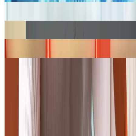
Cập nhật bảng giá iPhone năm 2026: Giá tốt, ưu đãi
hấp dẫn
Cập nhật bảng giá Galaxy S23 (Plus, Ultra) cũ, mới
năm 2026
Bảng giá iPhone 15 cập nhật mới nhất tháng
08/2026
Cập nhật bảng giá điện thoại Samsung tháng 8:
Giảm đến 15.49 triệu
TỔNG ĐÀI HỖ TRỢ
(08H30 - 21H30)
Tư vấn mua hàng (miễn phí):
1800.6229