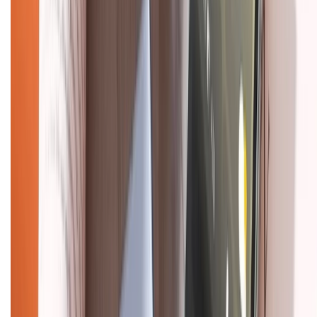
Về chúng tôi
Giới thiệu về XTMobile
Liên hệ hợp tác
Hệ thống cửa hàng bán lẻ
Về trang chủ
Hỗ trợ khách hàng
Mua hàng trả góp
Mua hàng online
Dịch vụ bảo hành mở rộng
Hình thức thanh toán
Tra cứu bảo hành
Tra cứu điểm XTMember
Hướng dẫn mua hàng trả góp