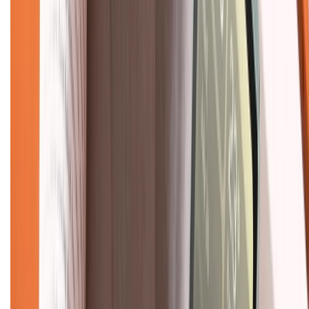
Mua hàng online
Dịch vụ bảo hành mở rộng
Hình thức thanh toán
Tra cứu bảo hành
Tra cứu điểm XTMember
Hướng dẫn mua hàng trả góp
Dịch vụ bán hàng B2B
Chính sách
Bảo hành mở rộng
Chính sách dùng sản phẩm 7 ngày miễn phí
Chính sách đổi trả
Chính sách bảo hành
Chính sách bảo mật thông tin