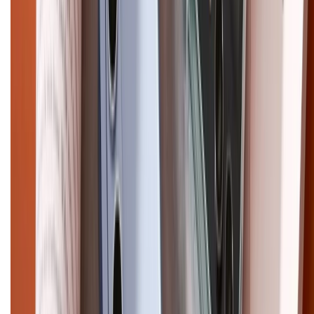
Điện thoại iPhone
iPhone 17 Pro Max
iPhone 17
Pro
iPhone 17
iPhone 16
iPhone 16 Pro Max
iPhone 15
Pro Max
iPhone 15
Điện thoại Samsung
Samsung S26
Ultra
Samsung S26
Samsung S25
iPhone cũ
iPhone 17
cũ
iPhone 16 cũ
iPhone 16 Pro Max cũ
Copyright @2012 HỘ KINH DOANH CỬA HÀNG ĐIỆN THOẠI DI ĐỘNG
XTMOBILE. Số GPKD: 41A8052143 – Cấp ngày 11/05/2023. Địa chỉ: 50
Trần Quang Khải, Phường Tân Định, Quận 1, TP.HCM. Điện thoại:
1800.6229 (Miễn Phí)
Email: xtmobile.sg@gmail.com. Chịu trách nhiệm nội dung: Lê Xuân
Hoà