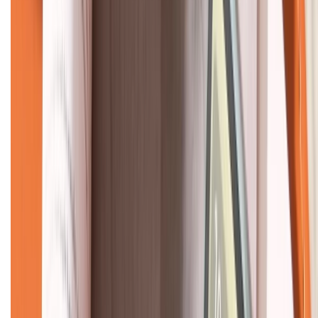
KẾT NỐI VỚI CHÚNG TÔI
CHỨNG NHẬN