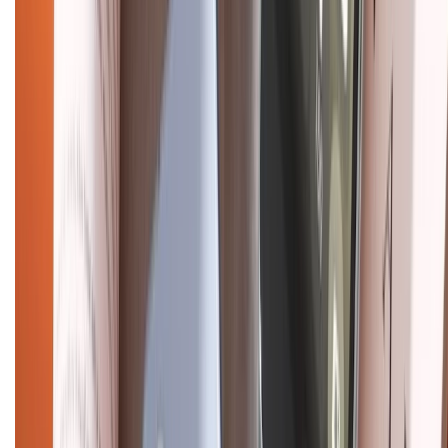
Dịch vụ bán hàng B2B
Chính sách
Bảo hành mở rộng
Chính sách dùng sản phẩm 7 ngày miễn phí
Chính sách đổi trả
Chính sách bảo hành
Chính sách bảo mật thông tin
Chính sách kiểm hàng
HỖ TRỢ THANH TOÁN