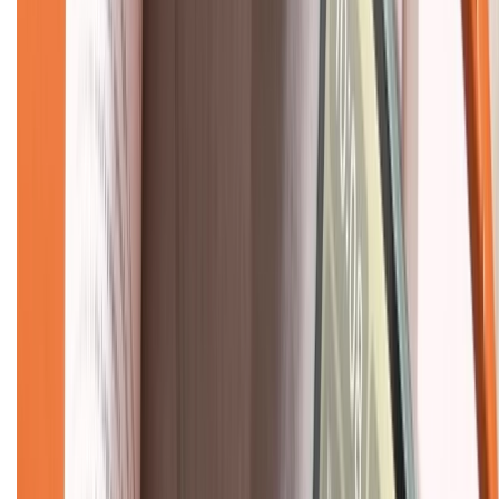
Về chúng tôi
Giới thiệu về XTMobile
Liên hệ hợp tác
Hệ thống cửa hàng bán lẻ
Về trang chủ
Hỗ trợ khách hàng
Mua hàng trả góp