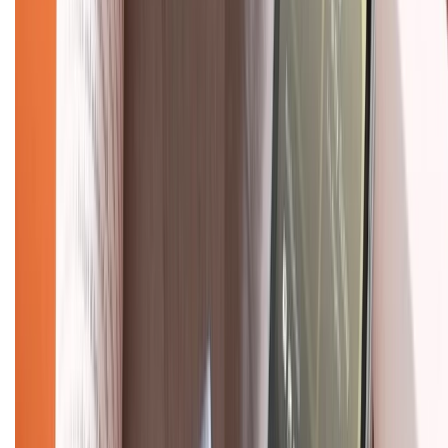
Chính sách kiểm hàng
TỔNG ĐÀI HỖ TRỢ
Tư vấn mua hàng (miễn phí):
1800.6229
(08h30 - 21h30)
Khiếu nại - Góp ý:
088.99999.33
(09h00 - 18h00)
Trung tâm bảo hành:
028.710.89898
(08h30 - 21h00)
KẾT NỐI VỚI CHÚNG TÔI