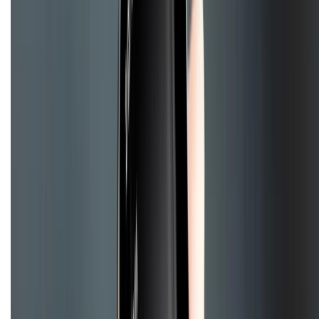
Hỗ trợ khách hàng
Mua hàng trả góp
Mua hàng online
Dịch vụ bảo hành mở rộng
Hình thức thanh toán
Tra cứu bảo hành
Tra cứu điểm XTMember
Hướng dẫn mua hàng trả góp
Dịch vụ bán hàng B2B
Chính sách
Bảo hành mở rộng
Chính sách dùng sản phẩm 7 ngày miễn phí