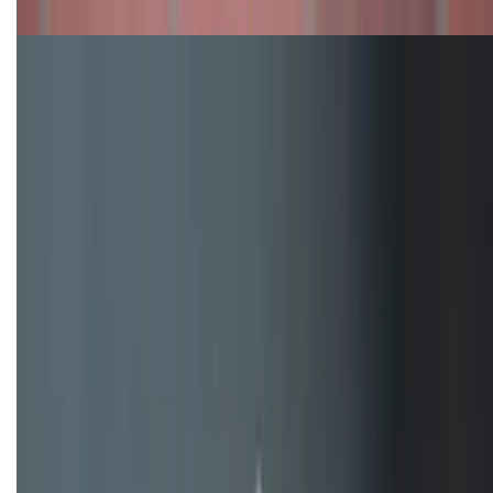
máy nào tốt hơn?
Đây là cách sử dụng nút Action Button trên iPhone
hiệu quả hơn!
TỔNG ĐÀI HỖ TRỢ
(08H30 - 21H30)
Tư vấn mua hàng (miễn phí):
1800.6229
Khiếu nại - Góp ý:
088.99999.33
Bán hàng doanh nghiệp B2B:
088.99999.22