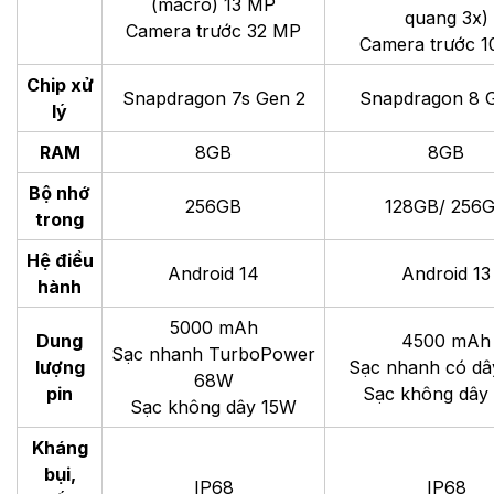
(macro) 13 MP
quang 3x)
Camera trước 32 MP
Camera trước 
Chip xử
Snapdragon 7s Gen 2
Snapdragon 8 
lý
RAM
8GB
8GB
Bộ nhớ
256GB
128GB/ 256
trong
Hệ điều
Android 14
Android 13
hành
5000 mAh
Dung
4500 mAh
Sạc nhanh TurboPower
lượng
Sạc nhanh có d
68W
pin
Sạc không dây
Sạc không dây 15W
Kháng
bụi,
IP68
IP68