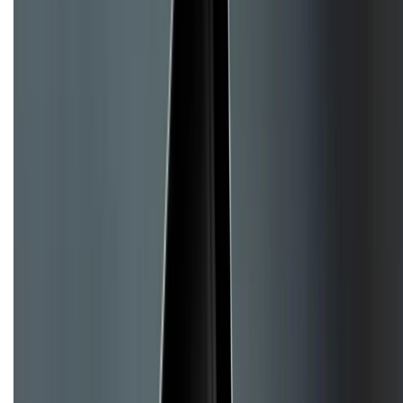
Hướng dẫn mua hàng trả góp
Dịch vụ bán hàng B2B
Chính sách
Bảo hành mở rộng
Chính sách dùng sản phẩm 7 ngày miễn phí
Chính sách đổi trả
Chính sách bảo hành
Chính sách bảo mật thông tin
Chính sách kiểm hàng
TỔNG ĐÀI HỖ TRỢ
Tư vấn mua hàng (miễn phí):
1800.6229
(08h30 - 21h30)