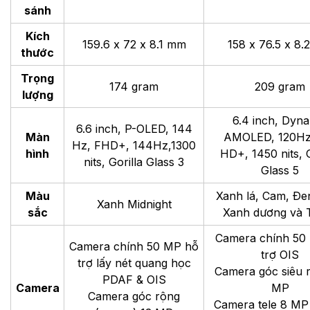
sánh
Kích
159.6 x 72 x 8.1 mm
158 x 76.5 x 8
thước
Trọng
174 gram
209 gram
lượng
6.4 inch, Dyn
6.6 inch, P-OLED, 144
Màn
AMOLED, 120H
Hz,
FHD+, 144Hz,
1300
hình
HD+, 1450 nits, G
nits, Gorilla Glass 3
Glass 5
Màu
Xanh lá, Cam, Đe
Xanh Midnight
sắc
Xanh dương và 
Camera chính 50
Camera chính 50 MP hỗ
trợ OIS
trợ lấy nét quang học
Camera góc siêu 
PDAF & OIS
Camera
MP
Camera góc rộng
Camera tele 8 MP