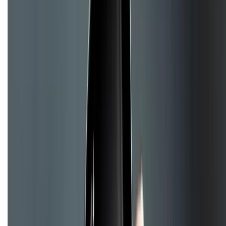
Khiếu nại - Góp ý:
088.99999.33
(09h00 - 18h00)
Trung tâm bảo hành:
028.710.89898
(08h30 - 21h00)
KẾT NỐI VỚI CHÚNG TÔI
Về chúng tôi
Giới thiệu về XTMobile
Liên hệ hợp tác
Hệ thống cửa hàng bán lẻ
Về trang chủ