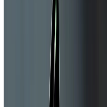
KẾT NỐI VỚI CHÚNG TÔI
CHỨNG NHẬN