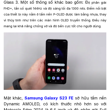
Glass 3. Một số thông số khác bao gồm: Đ
ộ phân giải
FHD+, t
ần số quét 144Hz và độ sáng tối đa 1300 nits. Điểm nổi bật
của thiết bị này nằm ở tấm nền P-OLED được làm bằng nhựa, thay
vì thủy tinh như trên các màn hình OLED truyền thống. Điều này
mang lại khả năng chống vỡ và độ bền cực tốt cho người dùng.
Mặt khác,
Samsung
Galaxy S23 FE
sở hữu tấm nền
Dynamic AMOLED, có kích thước nhỏ hơn so với
Motorola Edge 2024
là 6.4 inch và độ phân giải Full