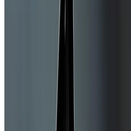
Về chúng tôi
Giới thiệu về XTMobile
Liên hệ hợp tác
Hệ thống cửa hàng bán lẻ
Về trang chủ
Hỗ trợ khách hàng
Mua hàng trả góp
Mua hàng online
Dịch vụ bảo hành mở rộng
Hình thức thanh toán
Tra cứu bảo hành
Tra cứu điểm XTMember