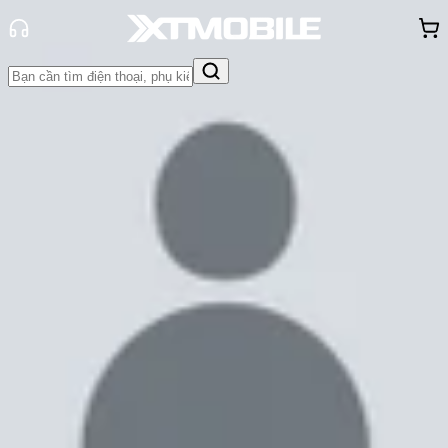
Trang chủ
Tin tức
So Sánh
Tin Mới
Đánh Giá - Trên Tay
So Sánh
Tư vấn
Khuyến
mãi
Thủ thuật
Hỏi đáp
App - Game
Thông báo
Khách
hàng - Sự kiện
So sánh Motorola Edge 2024 và
Samsung Galaxy S23 FE: Nên mua
thiết bị tầm trung nào?
Anh Đào
Ngày đăng:
30/06/2024