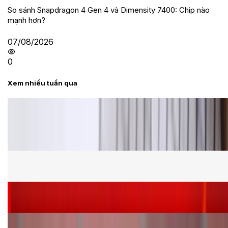
So sánh Snapdragon 4 Gen 4 và Dimensity 7400: Chip nào
mạnh hơn?
07/08/2026
0
Xem nhiều tuần qua
Tư vấn
Bảng giá Samsung S24 Ultra tại XTmobile tháng 8,
giảm sâu, ưu đãi bất ngờ
Cấu hình Samsung Galaxy Z Flip 8: Ra mắt với hai
phiên bản chip khác nhau
Siêu sale 8.8 - Săn deal rẻ vô đối: Mua điện thoại
giảm thêm đến 400K tại XTmobile!
Nên mua iPhone VN/A hay LL/A: So sánh chi tiết