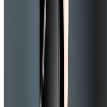
Chính sách đổi trả
Chính sách bảo hành
Chính sách bảo mật thông tin
Chính sách kiểm hàng
HỖ TRỢ THANH TOÁN