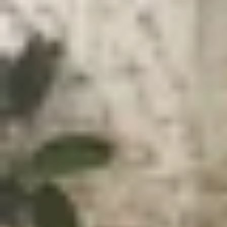
Xem nhanh
Ẩn
1
AirTag 2 được dự đoán sẽ ra mắt trong 
AirTag 2 được dự đoán sẽ ra mắt tro
Sau sự thành công của mẫu AirTag đầu tiên, Appl
thể sẽ không xuất hiện trong năm 2024. Chi tiết
Trở lại vào tháng 10, chuyên gia Ming-Chi Kuo 
phân tích còn tiết lộ mẫu
AirTag
thế hệ tiếp theo
một hệ sinh thái xoay quanh khả năng tính toán k