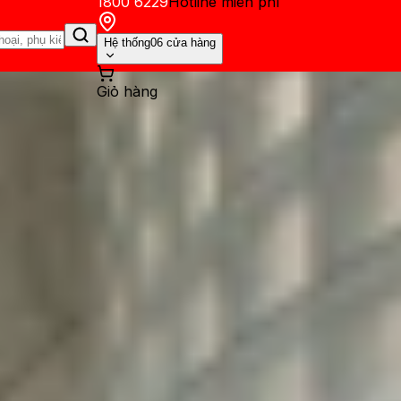
1800 6229
Hotline miễn phí
Hệ thống
06 cửa hàng
Giỏ hàng
ến mãi
Thủ thuật
Hỏi đáp
App - Game
Thông báo
Khách hàng 
mắt vào giữa năm 2025 với co