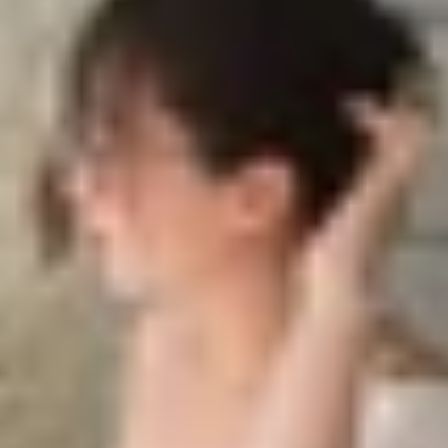
năm 2025
ng năm 2025
e đang lên kế hoạch ra mắt thế hệ tiếp theo với nhiều nâng
 như thế nào, mời bạn đọc cùng
XTmobile
theo dõi bài viết d
của TF International đã nói rằng phiên bản AirTag 2 sẽ đ
 sẽ có mặt trên thị trường vào năm 2025. Ngoài ra, ông K
hông gian của Vision Pro và AirTag 2.