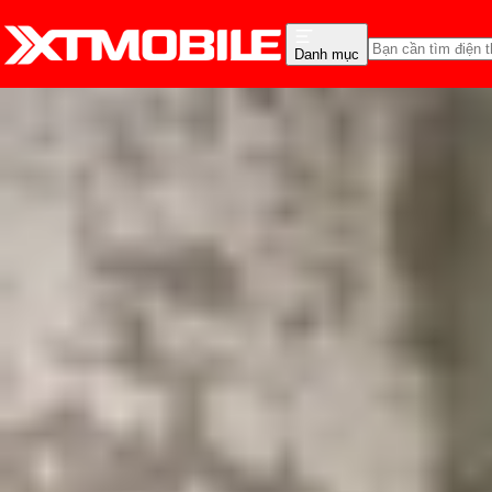
Danh mục
Trang chủ
Tin tức
Tin Mới
Tin Mới
Đánh Giá - Trên Tay
So Sánh
Tư vấn
Khuy
AirTag 2 có thể sẽ ra 
Triệu Vy
Ngày đăng:
20/05/2024
Cập nhật:
20/05/2024
Theo dõi XTMobile trên