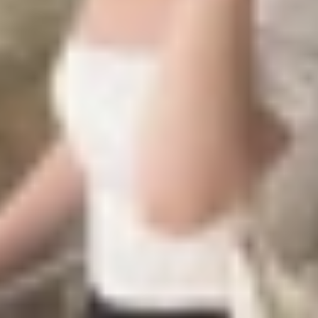
của tờ Bloomberg lại tiếp tục đưa ra khẳng định về ngày 
ắt trên thị trường vào giữa năm sau. Được biết, gã khổng
 ở châu Á.
ị cho mẫu AirTag thế hệ tiếp theo một con chip mới với kh
chúng ta vẫn chưa có bất kỳ thông tin nào khác về các tín