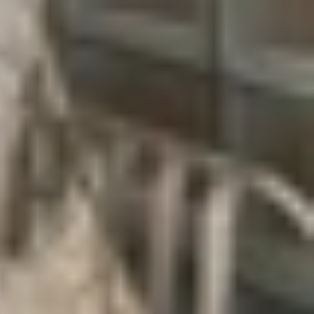
trình làng của thế hệ AirTag mới. Theo đó,
AirTag
 lồ công nghệ của thung lũng Sillicon đang chạy
ả năng theo dõi vị trí tốt hơn. Đây cũng là nâng
h năng có thể sẽ xuất hiện trên thiết bị theo dõi