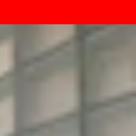
- Sự kiện
n chip mạnh mẽ hơn