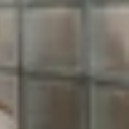
 cấp vượt trội. Dù vậy, thiết bị theo dõi này có
ưới đây.
ược sản xuất hàng loạt trong quý 4 năm nay. Nhà
uo còn cho biết Apple đang lên kế hoạch xây dựng