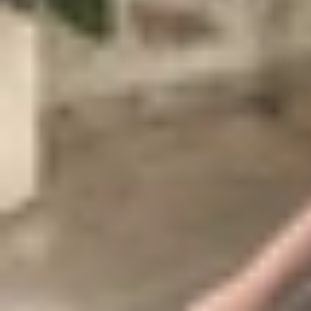
Đến thời điểm hiện tại, phóng viên Mark Gurman 
2 mới sẽ có mã số B589 và sản phẩm sẽ được ra m
thử nghiệm dòng AirTag tiếp theo với các đối tác
Cũng theo chuyên gia Gurman,
Apple
sẽ trang b
cấp được mong đợi nhất trên AirTag 2. Ngoài ra, 
này.