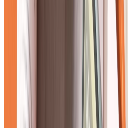
Về chúng tôi
Giới thiệu về XTMobile
Liên hệ hợp tác
Hệ thống cửa hàng bán lẻ
Về trang chủ
Hỗ trợ khách hàng
Mua hàng trả góp
Mua hàng online