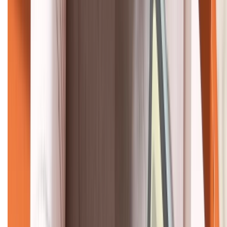
KẾT NỐI VỚI CHÚNG TÔI
CHỨNG NHẬN