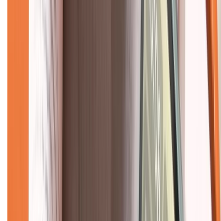
Dịch vụ bảo hành mở rộng
Hình thức thanh toán
Tra cứu bảo hành
Tra cứu điểm XTMember
Hướng dẫn mua hàng trả góp
Dịch vụ bán hàng B2B
Chính sách
Bảo hành mở rộng
Chính sách dùng sản phẩm 7 ngày miễn phí
Chính sách đổi trả
Chính sách bảo hành
Chính sách bảo mật thông tin