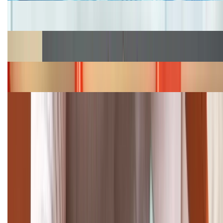
Cập nhật bảng giá iPhone năm 2026: Giá tốt, ưu đãi
hấp dẫn
Cập nhật bảng giá Galaxy S23 (Plus, Ultra) cũ, mới
năm 2026
Bảng giá iPhone 15 cập nhật mới nhất tháng
08/2026
Cập nhật bảng giá điện thoại Samsung tháng 8:
Giảm đến 15.49 triệu
TỔNG ĐÀI HỖ TRỢ
(08H30 - 21H30)
Tư vấn mua hàng (miễn phí):
1800.6229
Khiếu nại - Góp ý: