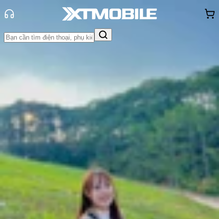
Trang chủ
Tin tức
Hỏi đáp
Tin Mới
Đánh Giá - Trên Tay
So Sánh
Tư vấn
Khuyến
mãi
Thủ thuật
Hỏi đáp
App - Game
Thông báo
Khách
hàng - Sự kiện
AI Overviews là gì? Tất tần tật
thông tin cần biết về tính năng mới
của Google
Thùy Nguyễn
Ngày đăng:
19/05/2025