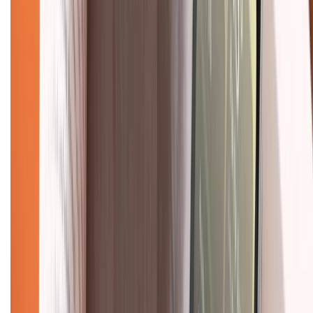
Giới thiệu về XTMobile
Liên hệ hợp tác
Hệ thống cửa hàng bán lẻ
Về trang chủ
Hỗ trợ khách hàng
Mua hàng trả góp
Mua hàng online
Dịch vụ bảo hành mở rộng
Hình thức thanh toán
Tra cứu bảo hành
Tra cứu điểm XTMember
Hướng dẫn mua hàng trả góp