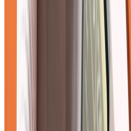
Chính sách kiểm hàng
TỔNG ĐÀI HỖ TRỢ
Tư vấn mua hàng (miễn phí):
1800.6229
(08h30 - 21h30)
Khiếu nại - Góp ý:
088.99999.33
(09h00 - 18h00)
Trung tâm bảo hành:
028.710.89898
(08h30 - 21h00)
KẾT NỐI VỚI CHÚNG TÔI
Về chúng tôi