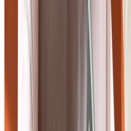
088.99999.33
Bán hàng doanh nghiệp B2B:
088.99999.22
HỖ TRỢ THANH TOÁN