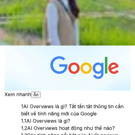
Cập nhật:
19/05/2025
Theo dõi XTMobile trên
Xem nhanh
Ẩn
1
AI Overviews là gì? Tất tần tật thông tin cần
biết về tính năng mới của Google
1.1
AI Overviews là gì?
1.2
AI Overviews hoạt động như thế nào?