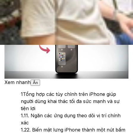
Theo dõi XTMobile trên
Xem nhanh
Ẩn
1
Tổng hợp các tùy chỉnh trên iPhone giúp
người dùng khai thác tối đa sức mạnh và sự
tiện lợi
1.1
1. Ngăn các ứng dụng theo dõi vị trí chính
xác
1.2
2. Biến mặt lưng iPhone thành một nút bấm