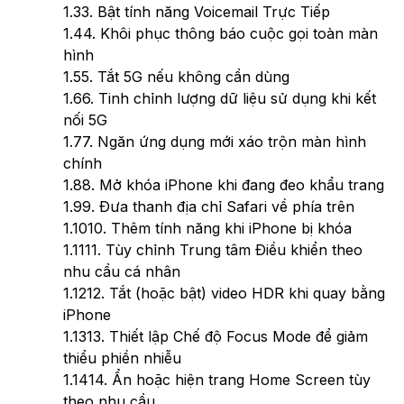
1.3
3. Bật tính năng Voicemail Trực Tiếp
1.4
4. Khôi phục thông báo cuộc gọi toàn màn
hình
1.5
5. Tắt 5G nếu không cần dùng
1.6
6. Tinh chỉnh lượng dữ liệu sử dụng khi kết
nối 5G
1.7
7. Ngăn ứng dụng mới xáo trộn màn hình
chính
1.8
8. Mở khóa iPhone khi đang đeo khẩu trang
1.9
9. Đưa thanh địa chỉ Safari về phía trên
1.10
10. Thêm tính năng khi iPhone bị khóa
1.11
11. Tùy chỉnh Trung tâm Điều khiển theo
nhu cầu cá nhân
1.12
12. Tắt (hoặc bật) video HDR khi quay bằng
iPhone
1.13
13. Thiết lập Chế độ Focus Mode để giảm
thiểu phiền nhiễu
1.14
14. Ẩn hoặc hiện trang Home Screen tùy
theo nhu cầu