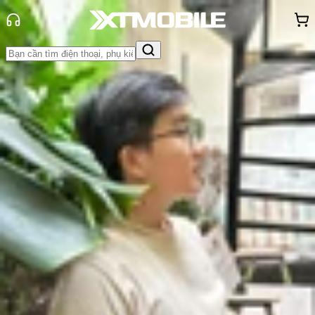
Trang chủ
Tin tức
Thủ thuật
Tin Mới
Đánh Giá - Trên Tay
So Sánh
Tư vấn
Khuyến
mãi
Thủ thuật
Hỏi đáp
App - Game
Thông báo
Khách
hàng - Sự kiện
23 Cài đặt giúp người dùng iPhone
khai thác tối đa sự tiện lợi từ iOS
Vũ Hảo
Ngày đăng:
05/05/2025
Cập nhật:
28/05/2026