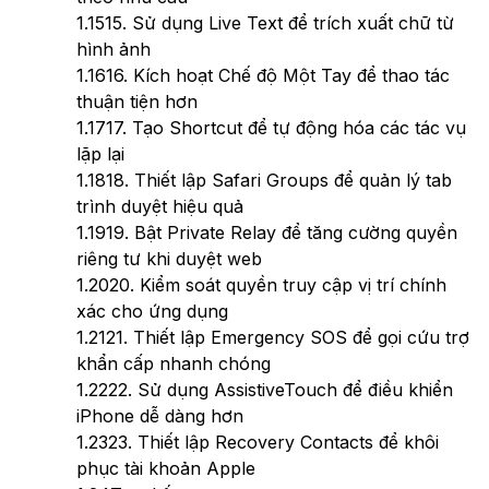
1.15
15. Sử dụng Live Text để trích xuất chữ từ
hình ảnh
1.16
16. Kích hoạt Chế độ Một Tay để thao tác
thuận tiện hơn
1.17
17. Tạo Shortcut để tự động hóa các tác vụ
lặp lại
1.18
18. Thiết lập Safari Groups để quản lý tab
trình duyệt hiệu quả
1.19
19. Bật Private Relay để tăng cường quyền
riêng tư khi duyệt web
1.20
20. Kiểm soát quyền truy cập vị trí chính
xác cho ứng dụng
1.21
21. Thiết lập Emergency SOS để gọi cứu trợ
khẩn cấp nhanh chóng
1.22
22. Sử dụng AssistiveTouch để điều khiển
iPhone dễ dàng hơn
1.23
23. Thiết lập Recovery Contacts để khôi
phục tài khoản Apple