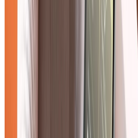
KẾT NỐI VỚI CHÚNG TÔI
Về chúng tôi
Giới thiệu về XTMobile
Liên hệ hợp tác
Hệ thống cửa hàng bán lẻ
Về trang chủ
Hỗ trợ khách hàng
Mua hàng trả góp
Mua hàng online
Dịch vụ bảo hành mở rộng
Hình thức thanh toán