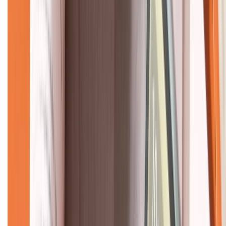
CHỨNG NHẬN
Về chúng tôi
Giới thiệu về XTMobile
Liên hệ hợp tác
Hệ thống cửa hàng bán lẻ