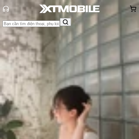
Trang chủ
Tin tức
Hỏi đáp
Tin Mới
Đánh Giá - Trên Tay
So Sánh
Tư vấn
Khuyến
mãi
Thủ thuật
Hỏi đáp
App - Game
Thông báo
Khách
hàng - Sự kiện
Góc giải đáp: 1 tài khoản iCloud
dùng được mấy máy?
Triệu Vy
Ngày đăng:
12/05/2026
Cập nhật:
11/07/2026