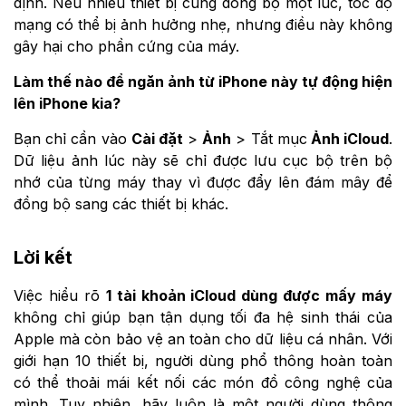
định. Nếu nhiều thiết bị cùng đồng bộ một lúc, tốc độ
mạng có thể bị ảnh hưởng nhẹ, nhưng điều này không
gây hại cho phần cứng của máy.
Làm thế nào để ngăn ảnh từ iPhone này tự động hiện
lên iPhone kia?
Bạn chỉ cần vào
Cài đặt
>
Ảnh
> Tắt mục
Ảnh iCloud
.
Dữ liệu ảnh lúc này sẽ chỉ được lưu cục bộ trên bộ
nhớ của từng máy thay vì được đẩy lên đám mây để
đồng bộ sang các thiết bị khác.
Lời kết
Việc hiểu rõ
1 tài khoản iCloud dùng được mấy máy
không chỉ giúp bạn tận dụng tối đa hệ sinh thái của
Apple mà còn bảo vệ an toàn cho dữ liệu cá nhân. Với
giới hạn 10 thiết bị, người dùng phổ thông hoàn toàn
có thể thoải mái kết nối các món đồ công nghệ của
mình. Tuy nhiên, hãy luôn là một người dùng thông