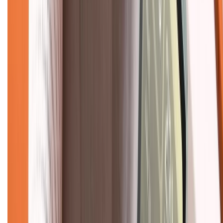
Chính sách đổi trả
Chính sách bảo hành
Chính sách bảo mật thông tin
Chính sách kiểm hàng
TỔNG ĐÀI HỖ TRỢ
Tư vấn mua hàng (miễn phí):
1800.6229
(08h30 - 21h30)
Khiếu nại - Góp ý:
088.99999.33
(09h00 - 18h00)
Trung tâm bảo hành:
028.710.89898
(08h30 - 21h00)