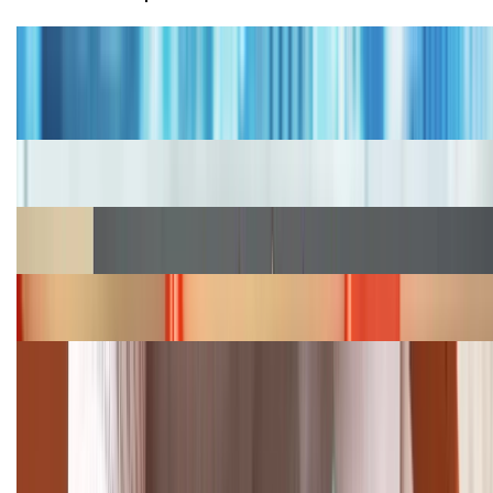
Tư vấn
Bảng giá iPhone cũ mới nhất trong tháng 8 năm
2026, giá siêu hấp dẫn
Cập nhật bảng giá iPhone năm 2026: Giá tốt, ưu đãi
hấp dẫn
Cập nhật bảng giá Galaxy S23 (Plus, Ultra) cũ, mới
năm 2026
Bảng giá iPhone 15 cập nhật mới nhất tháng
08/2026
Cập nhật bảng giá điện thoại Samsung tháng 8:
Giảm đến 15.49 triệu
TỔNG ĐÀI HỖ TRỢ
(08H30 - 21H30)