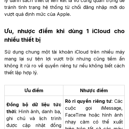
lý danh sách thiết bị liên kết là vô cùng quan trọng để
tránh tình trạng hệ thống từ chối đăng nhập mới do
vượt quá định mức của Apple.
Ưu, nhược điểm khi dùng 1 iCloud cho
nhiều thiết bị
Sử dụng chung một tài khoản iCloud trên nhiều máy
mang lại sự tiện lợi vượt trội nhưng cũng tiềm ẩn
không ít rủi ro về quyền riêng tư nếu không biết cách
thiết lập hợp lý.
Ưu điểm
Nhược điểm
Rò rỉ quyền riêng tư
: Các
Đồng bộ dữ liệu tức
cuộc gọi iMessage,
thời
: Hình ảnh, danh bạ,
FaceTime hoặc hình ảnh
ghi chú và lịch trình
nhạy cảm có thể xuất
được cập nhật đồng
hiện trên tất cả các máy