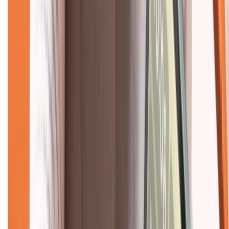
Về trang chủ
Hỗ trợ khách hàng
Mua hàng trả góp
Mua hàng online
Dịch vụ bảo hành mở rộng
Hình thức thanh toán
Tra cứu bảo hành
Tra cứu điểm XTMember
Hướng dẫn mua hàng trả góp
Dịch vụ bán hàng B2B
Chính sách
Bảo hành mở rộng
Chính sách dùng sản phẩm 7 ngày miễn phí