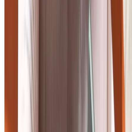
Tư vấn mua hàng (miễn phí):
1800.6229
Khiếu nại - Góp ý:
088.99999.33
Bán hàng doanh nghiệp B2B:
088.99999.22
HỖ TRỢ THANH TOÁN