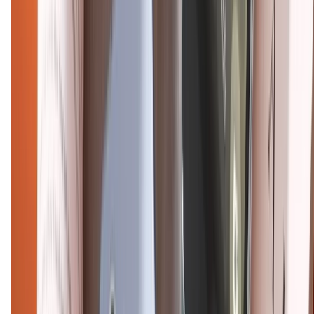
Điện thoại iPhone
iPhone 17 Pro Max
iPhone 17
Pro
iPhone 17
iPhone 16
iPhone 16 Pro Max
iPhone 15
Pro Max
iPhone 15
Điện thoại Samsung
Samsung S26
Ultra
Samsung S26
Samsung S25
iPhone cũ
iPhone 17
cũ
iPhone 16 cũ
iPhone 16 Pro Max cũ
Copyright @2012 HỘ KINH DOANH CỬA HÀNG ĐIỆN THOẠI DI ĐỘNG
XTMOBILE. Số GPKD: 41A8052143 – Cấp ngày 11/05/2023. Địa chỉ: 50
Trần Quang Khải, Phường Tân Định, Quận 1, TP.HCM. Điện thoại:
1800.6229 (Miễn Phí)
Email: xtmobile.sg@gmail.com. Chịu trách nhiệm nội dung: Lê Xuân
Hoà