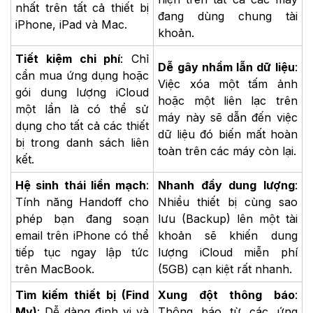
nhất trên tất cả thiết bị
đang dùng chung tài
iPhone, iPad và Mac.
khoản.
Tiết kiệm chi phí
: Chỉ
Dễ gây nhầm lẫn dữ liệu
:
cần mua ứng dụng hoặc
Việc xóa một tấm ảnh
gói dung lượng iCloud
hoặc một liên lạc trên
một lần là có thể sử
máy này sẽ dẫn đến việc
dụng cho tất cả các thiết
dữ liệu đó biến mất hoàn
bị trong danh sách liên
toàn trên các máy còn lại.
kết.
Hệ sinh thái liền mạch
:
Nhanh đầy dung lượng
:
Tính năng Handoff cho
Nhiều thiết bị cùng sao
phép bạn đang soạn
lưu (Backup) lên một tài
email trên iPhone có thể
khoản sẽ khiến dung
tiếp tục ngay lập tức
lượng iCloud miễn phí
trên MacBook.
(5GB) cạn kiệt rất nhanh.
Tìm kiếm thiết bị (Find
Xung đột thông báo
:
My)
: Dễ dàng định vị và
Thông báo từ các ứng