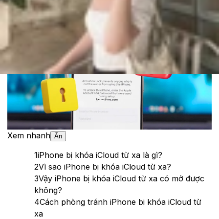
Theo dõi XTMobile trên
Xem nhanh
Ẩn
1
iPhone bị khóa iCloud từ xa là gì?
2
Vì sao iPhone bị khóa iCloud từ xa?
3
Vậy iPhone bị khóa iCloud từ xa có mở được
không?
4
Cách phòng tránh iPhone bị khóa iCloud từ
xa