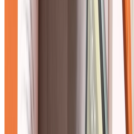
Về chúng tôi
Giới thiệu về XTMobile
Liên hệ hợp tác
Hệ thống cửa hàng bán lẻ
Về trang chủ
Hỗ trợ khách hàng
Mua hàng trả góp
Mua hàng online
Dịch vụ bảo hành mở rộng
Hình thức thanh toán
Tra cứu bảo hành
Tra cứu điểm XTMember