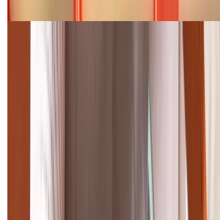
08/2026
Cập nhật bảng giá điện thoại Samsung tháng 8:
Giảm đến 15.49 triệu
TỔNG ĐÀI HỖ TRỢ
(08H30 - 21H30)
Tư vấn mua hàng (miễn phí):
1800.6229
Khiếu nại - Góp ý:
088.99999.33
Bán hàng doanh nghiệp B2B:
088.99999.22