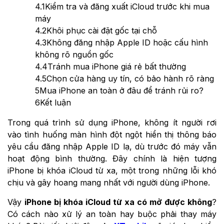
4.1
Kiểm tra và đăng xuất iCloud trước khi mua
máy
4.2
Khôi phục cài đặt gốc tại chỗ
4.3
Không đăng nhập Apple ID hoặc cấu hình
không rõ nguồn gốc
4.4
Tránh mua iPhone giá rẻ bất thường
4.5
Chọn cửa hàng uy tín, có bảo hành rõ ràng
5
Mua iPhone an toàn ở đâu để tránh rủi ro?
6
Kết luận
Trong quá trình sử dụng iPhone, không ít người rơi
vào tình huống màn hình đột ngột hiển thị thông báo
yêu cầu đăng nhập Apple ID lạ, dù trước đó máy vẫn
hoạt động bình thường. Đây chính là hiện tượng
iPhone bị khóa iCloud từ xa, một trong những lỗi khó
chịu và gây hoang mang nhất với người dùng iPhone.
Vậy
iPhone bị khóa iCloud từ xa có mở được không
?
Có cách nào xử lý an toàn hay buộc phải thay máy