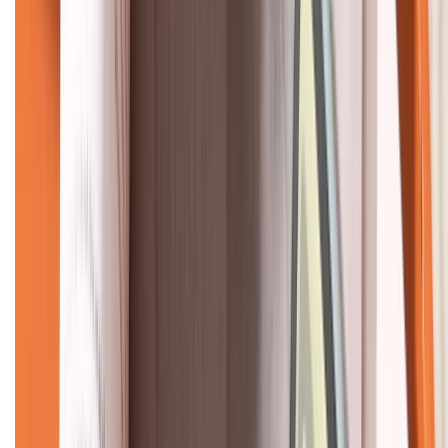
KẾT NỐI VỚI CHÚNG TÔI
CHỨNG NHẬN