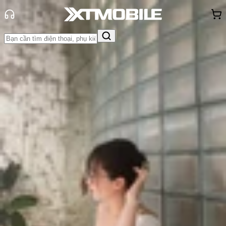
Trang chủ
Tin tức
Thủ thuật
Tin Mới
Đánh Giá - Trên Tay
So Sánh
Tư vấn
Khuyến
mãi
Thủ thuật
Hỏi đáp
App - Game
Thông báo
Khách
hàng - Sự kiện
iPhone bị khóa iCloud từ xa có mở
được không?
Triệu Vy
Ngày đăng:
30/01/2026
Cập nhật:
30/01/2026