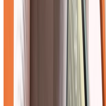
Hướng dẫn mua hàng trả góp
Dịch vụ bán hàng B2B
Chính sách
Bảo hành mở rộng
Chính sách dùng sản phẩm 7 ngày miễn phí
Chính sách đổi trả
Chính sách bảo hành
Chính sách bảo mật thông tin
Chính sách kiểm hàng
TỔNG ĐÀI HỖ TRỢ
Tư vấn mua hàng (miễn phí):
1800.6229
(08h30 - 21h30)