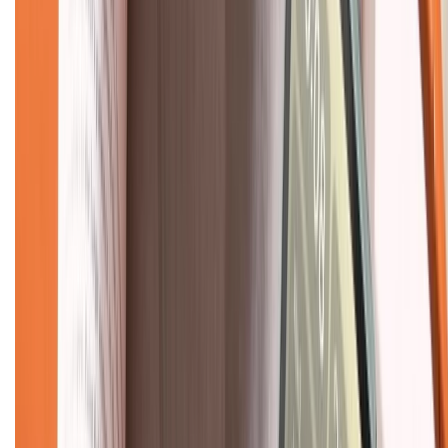
Về chúng tôi
Giới thiệu về XTMobile
Liên hệ hợp tác
Hệ thống cửa hàng bán lẻ
Về trang chủ
Hỗ trợ khách hàng
Mua hàng trả góp
Mua hàng online
Dịch vụ bảo hành mở rộng