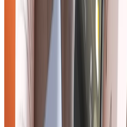
Liên hệ hợp tác
Hệ thống cửa hàng bán lẻ
Về trang chủ
Hỗ trợ khách hàng
Mua hàng trả góp
Mua hàng online
Dịch vụ bảo hành mở rộng
Hình thức thanh toán
Tra cứu bảo hành
Tra cứu điểm XTMember
Hướng dẫn mua hàng trả góp
Dịch vụ bán hàng B2B
Chính sách