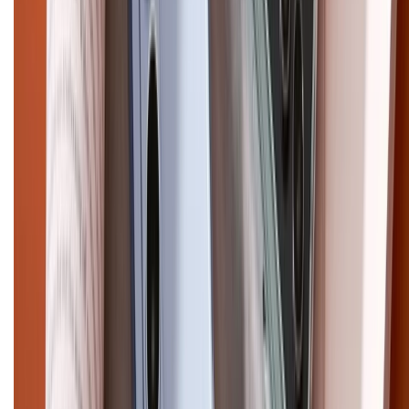
Pro Max
iPhone 15
Điện thoại Samsung
Samsung S26
Ultra
Samsung S26
Samsung S25
iPhone cũ
iPhone 17
cũ
iPhone 16 cũ
iPhone 16 Pro Max cũ
Copyright @2012 HỘ KINH DOANH CỬA HÀNG ĐIỆN THOẠI DI ĐỘNG
XTMOBILE. Số GPKD: 41A8052143 – Cấp ngày 11/05/2023. Địa chỉ: 50
Trần Quang Khải, Phường Tân Định, Quận 1, TP.HCM. Điện thoại:
1800.6229 (Miễn Phí)
Email: xtmobile.sg@gmail.com. Chịu trách nhiệm nội dung: Lê Xuân
Hoà