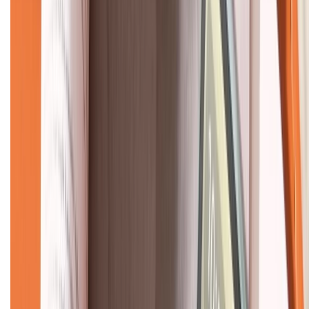
KẾT NỐI VỚI CHÚNG TÔI
CHỨNG NHẬN