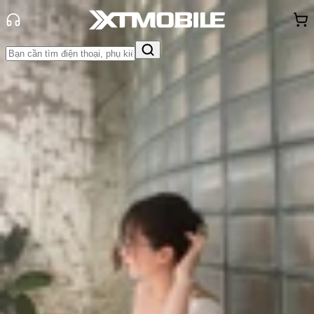
Trang chủ
Tin tức
Tin Mới
Tin Mới
Đánh Giá - Trên Tay
So Sánh
Tư vấn
Khuyến
mãi
Thủ thuật
Hỏi đáp
App - Game
Thông báo
Khách
hàng - Sự kiện
ZTE ra mắt Nubia V70 Design với
mặt lưng da thuần chay, pin 5.000
mAh
Triệu Vy
Ngày đăng:
23/11/2024