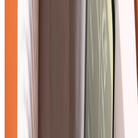
Hình thức thanh toán
Tra cứu bảo hành
Tra cứu điểm XTMember
Hướng dẫn mua hàng trả góp
Dịch vụ bán hàng B2B
Chính sách
Bảo hành mở rộng
Chính sách dùng sản phẩm 7 ngày miễn phí
Chính sách đổi trả
Chính sách bảo hành
Chính sách bảo mật thông tin
Chính sách kiểm hàng