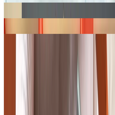
Cập nhật bảng giá Galaxy S23 (Plus, Ultra) cũ, mới
năm 2026
Bảng giá iPhone 15 cập nhật mới nhất tháng
08/2026
Cập nhật bảng giá điện thoại Samsung tháng 8:
Giảm đến 15.49 triệu
TỔNG ĐÀI HỖ TRỢ
(08H30 - 21H30)
Tư vấn mua hàng (miễn phí):
1800.6229
Khiếu nại - Góp ý:
088.99999.33