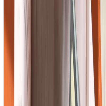
Bán hàng doanh nghiệp B2B:
088.99999.22
HỖ TRỢ THANH TOÁN