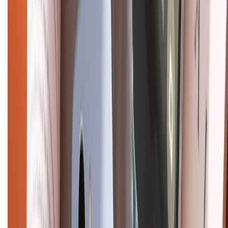
Bảo hành mở rộng
Chính sách dùng sản phẩm 7 ngày miễn phí
Chính sách đổi trả
Chính sách bảo hành
Chính sách bảo mật thông tin
Chính sách kiểm hàng
HỖ TRỢ THANH TOÁN