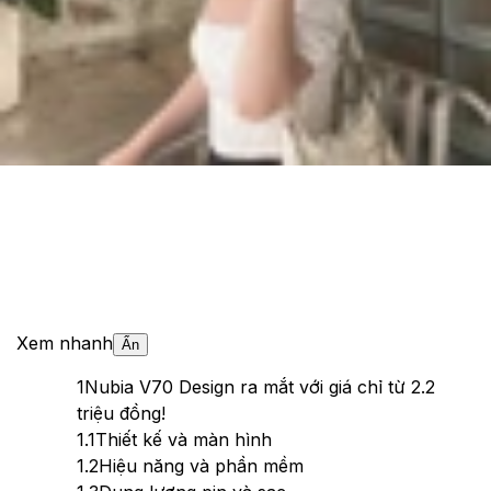
Cập nhật:
23/11/2024
Theo dõi XTMobile trên
Xem nhanh
Ẩn
1
Nubia V70 Design ra mắt với giá chỉ từ 2.2
triệu đồng!
1.1
Thiết kế và màn hình
1.2
Hiệu năng và phần mềm