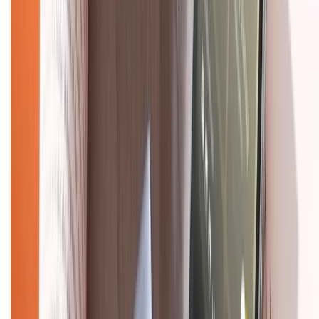
TỔNG ĐÀI HỖ TRỢ
Tư vấn mua hàng (miễn phí):
1800.6229
(08h30 - 21h30)
Khiếu nại - Góp ý:
088.99999.33
(09h00 - 18h00)
Trung tâm bảo hành:
028.710.89898
(08h30 - 21h00)
KẾT NỐI VỚI CHÚNG TÔI
Về chúng tôi
Giới thiệu về XTMobile