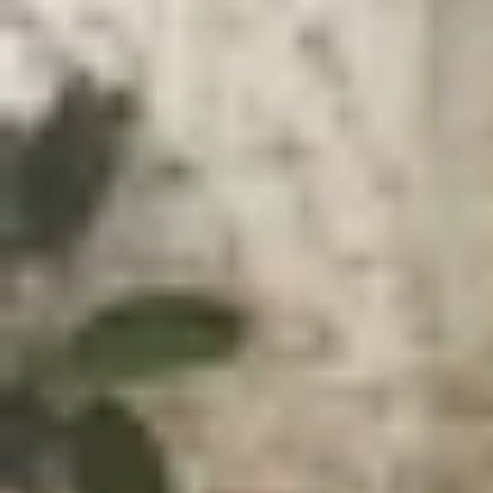
Xem nhanh
Ẩn
1
Những điều bạn cần biết về màn zin khô
1.1
Ép cổ cáp là gì?
1.2
Màn zin không ép cổ cáp là gì?
1.3
XTmobile cam kết bán máy zin, mà khô
1.4
Kết luận
Những điều bạn cần biết về màn zin k
Trong bối cảnh thị trường công nghệ ngày càng p
điện thoại di động
. Một trong những yếu tố qua
nhiên, không phải ai cũng biết rõ về các chi tiế
này và lý do vì sao XTmobile là sự lựa chọn hàn
Ép cổ cáp là gì?