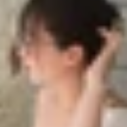
ng ép cổ cáp khi chọn mua điện thoại
ng ép cổ cáp
hông ép cổ cáp khi chọn mua điện thoại
hát triển, người tiêu dùng trở nên khắt khe hơn trong vi
n trọng mà người dùng luôn quan tâm khi mua điện thoạ
t nhỏ như “
màn zin không ép cổ cáp
” và tầm quan trọng c
g đầu của bạn.