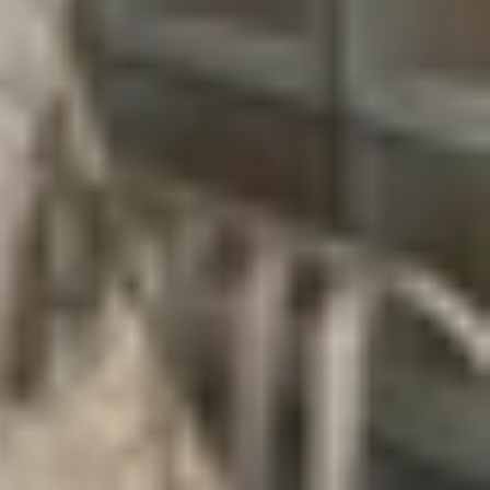
 hình bị hỏng, một số cửa hàng sẽ tiến hành ép cổ
ởng đến chất lượng hiển thị, độ bền của màn hình