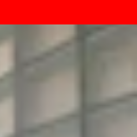
- Sự kiện
không ép cổ cáp!