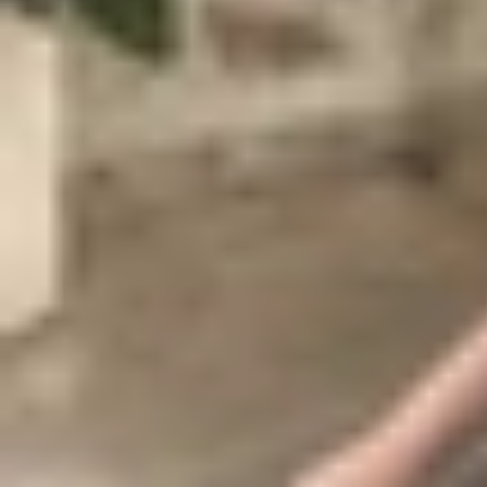
Ép cổ cáp là thuật ngữ dùng để chỉ việc sửa chữa
cáp, tức là thay thế phần cáp kết nối từ màn hì
và đôi khi gây ra lỗi trong quá trình sử dụng.