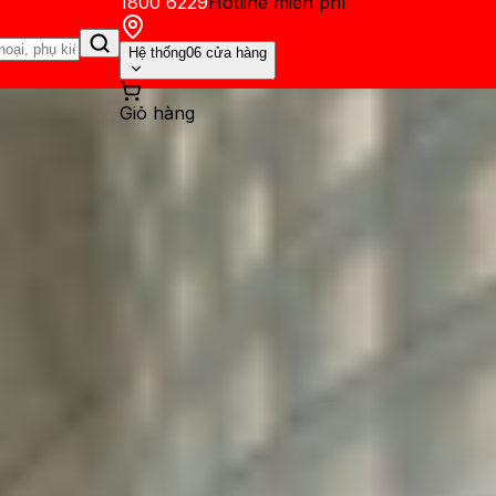
1800 6229
Hotline miễn phí
Hệ thống
06 cửa hàng
Giỏ hàng
ến mãi
Thủ thuật
Hỏi đáp
App - Game
Thông báo
Khách hàng 
 XTmobile: Cam kết màn zin 