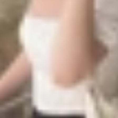
, thay thế linh kiện màn hình điện thoại. Cụ thể, khi màn
nh đến mainboard. Tuy nhiên, quy trình này có thể ảnh hư