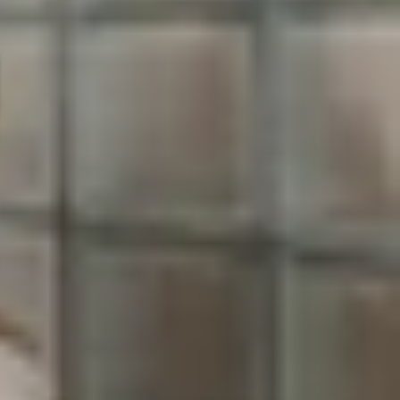
ệc lựa chọn các sản phẩm công nghệ, đặc biệt là
i cũ hoặc mới đó là máy phải "nguyên zin". Tuy
ủa chúng. Hãy cùng tìm hiểu chi tiết qua bài viết