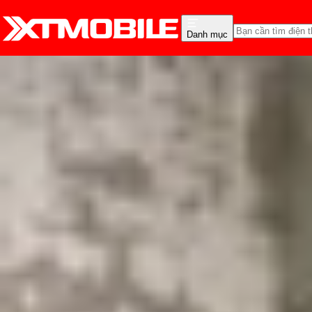
Danh mục
Trang chủ
Tin tức
Tư vấn
Tin Mới
Đánh Giá - Trên Tay
So Sánh
Tư vấn
Khuy
Mua máy nguyên zin tại
Triệu Vy
Ngày đăng:
06/09/2024
Cập nhật:
06/09/2024
Theo dõi XTMobile trên