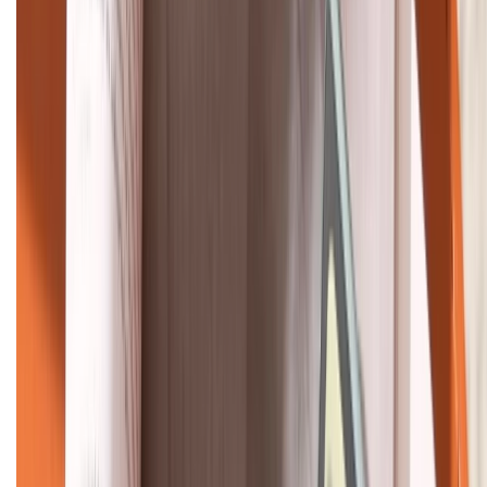
Khiếu nại - Góp ý:
088.99999.33
Bán hàng doanh nghiệp B2B:
088.99999.22
HỖ TRỢ THANH TOÁN