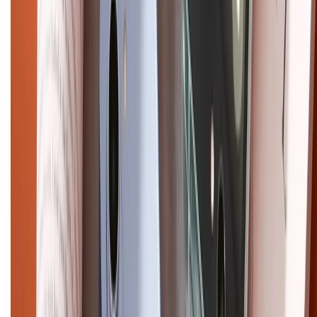
Hướng dẫn mua hàng trả góp
Dịch vụ bán hàng B2B
Chính sách
Bảo hành mở rộng
Chính sách dùng sản phẩm 7 ngày miễn phí
Chính sách đổi trả
Chính sách bảo hành
Chính sách bảo mật thông tin
Chính sách kiểm hàng
HỖ TRỢ THANH TOÁN