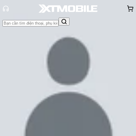
Trang chủ
Tin tức
Tin Mới
Tin Mới
Đánh Giá - Trên Tay
So Sánh
Tư vấn
Khuyến
mãi
Thủ thuật
Hỏi đáp
App - Game
Thông báo
Khách
hàng - Sự kiện
Xiaomi sẽ ra mắt điện thoại gập,
cạnh tranh với Galaxy Z Flip 5?
Cam Ngoan
Ngày đăng:
07/06/2023
Cập nhật:
07/06/2023