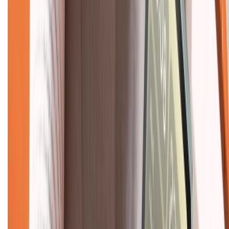
Về chúng tôi
Giới thiệu về XTMobile
Liên hệ hợp tác
Hệ thống cửa hàng bán lẻ
Về trang chủ
Hỗ trợ khách hàng