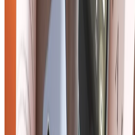
Về chúng tôi
Giới thiệu về XTMobile
Liên hệ hợp tác
Hệ thống cửa hàng bán lẻ
Về trang chủ
Hỗ trợ khách hàng
Mua hàng trả góp
Mua hàng online
Dịch vụ bảo hành mở rộng
Hình thức thanh toán
Tra cứu bảo hành
Tra cứu điểm XTMember