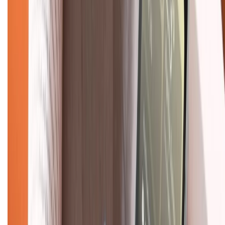
Mua hàng trả góp
Mua hàng online
Dịch vụ bảo hành mở rộng
Hình thức thanh toán
Tra cứu bảo hành
Tra cứu điểm XTMember
Hướng dẫn mua hàng trả góp
Dịch vụ bán hàng B2B
Chính sách
Bảo hành mở rộng
Chính sách dùng sản phẩm 7 ngày miễn phí
Chính sách đổi trả
Chính sách bảo hành