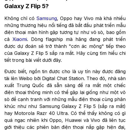
Galaxy Z Flip 5?
Không chỉ có
Samsung
, Oppo hay Vivo mà khá nhiều
những thương hiệu nổi tiếng đã bắt đầu phát triển mẫu
điện thoại màn hình gập tương tự như vỏ sò, bao gồm
cả
Xiaomi
. Dòng flagship mà hãng đang phát triển
được dự đoán sẽ trở thành "cơn ác mộng" tiếp theo
của Galaxy Z Flip 5 sắp ra mắt. Hãy cùng tìm hiểu chi
tiết trong bài viết dưới đây.
Được biết, ngồn tin được cho là uy tín này được đăng
tải lên Weibo bởi Digital Chat Station. Theo đó, nhà sản
xuất Trung Quốc đã sẵn sàng để ra mắt một chiếc
điện thoại thông minh có thể gập lại giống như một vỏ
sò để cạnh tranh với những mẫu điện thoại cùng phân
khúc như như Samsung Galaxy Z Flip 5 (sắp ra mắt)
hay Motorola Razr 40 Ultra. Có thể thấy không có gì
quá ngạc nhiên khi Oppo, Huawei và Vivo đã liên tục
giới thiệu các phiên bản điện thoại nắp gập hiện đại,