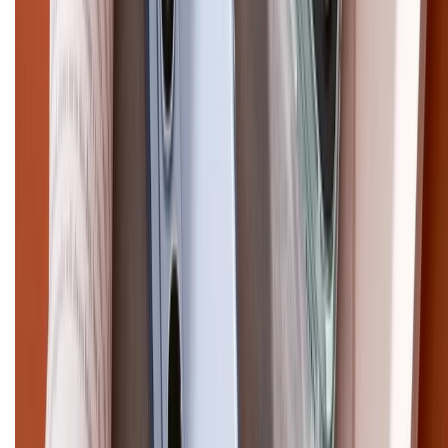
Điện thoại iPhone
iPhone 17 Pro Max
iPhone 17
Pro
iPhone 17
iPhone 16
iPhone 16 Pro Max
iPhone 15
Pro Max
iPhone 15
Điện thoại Samsung
Samsung S26
Ultra
Samsung S26
Samsung S25
iPhone cũ
iPhone 17
cũ
iPhone 16 cũ
iPhone 16 Pro Max cũ
Copyright @2012 HỘ KINH DOANH CỬA HÀNG ĐIỆN THOẠI DI ĐỘNG
XTMOBILE. Số GPKD: 41A8052143 – Cấp ngày 11/05/2023. Địa chỉ: 50
Trần Quang Khải, Phường Tân Định, Quận 1, TP.HCM. Điện thoại:
1800.6229 (Miễn Phí)
Email: xtmobile.sg@gmail.com. Chịu trách nhiệm nội dung: Lê Xuân
Hoà