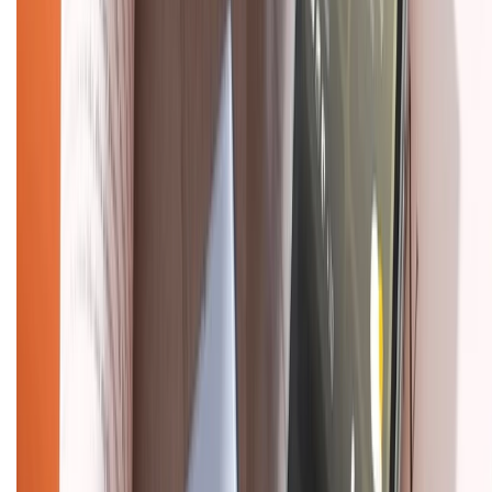
Chính sách bảo mật thông tin
Chính sách kiểm hàng
TỔNG ĐÀI HỖ TRỢ
Tư vấn mua hàng (miễn phí):
1800.6229
(08h30 - 21h30)
Khiếu nại - Góp ý:
088.99999.33
(09h00 - 18h00)
Trung tâm bảo hành:
028.710.89898
(08h30 - 21h00)
KẾT NỐI VỚI CHÚNG TÔI