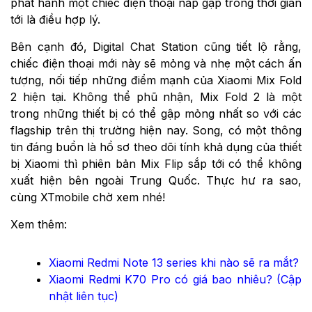
phát hành một chiếc điện thoại nắp gập trong thời gian
tới là điều hợp lý.
Bên cạnh đó, Digital Chat Station cũng tiết lộ rằng,
chiếc điện thoại mới này sẽ mỏng và nhẹ một cách ấn
tượng, nối tiếp những điểm mạnh của Xiaomi Mix Fold
2 hiện tại. Không thể phũ nhận, Mix Fold 2 là một
trong những thiết bị có thể gập mỏng nhất so với các
flagship trên thị trường hiện nay. Song, có một thông
tin đáng buồn là hồ sơ theo dõi tính khả dụng của thiết
bị Xiaomi thì phiên bản Mix Flip sắp tới có thể không
xuất hiện bên ngoài Trung Quốc. Thực hư ra sao,
cùng XTmobile chờ xem nhé!
Xem thêm:
Xiaomi Redmi Note 13 series khi nào sẽ ra mắt?
Xiaomi Redmi K70 Pro có giá bao nhiêu? (Cập
nhật liên tục)