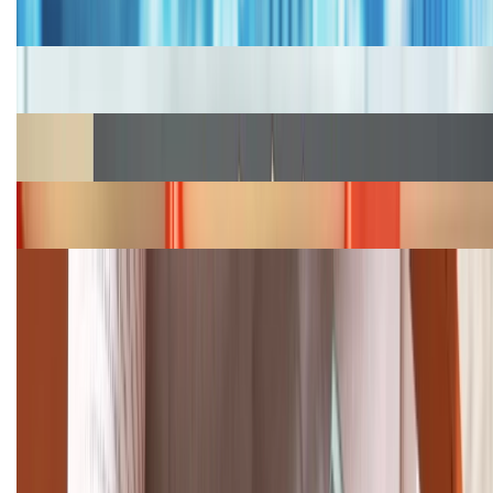
2026, giá siêu hấp dẫn
Cập nhật bảng giá iPhone năm 2026: Giá tốt, ưu đãi
hấp dẫn
Cập nhật bảng giá Galaxy S23 (Plus, Ultra) cũ, mới
năm 2026
Bảng giá iPhone 15 cập nhật mới nhất tháng
08/2026
Cập nhật bảng giá điện thoại Samsung tháng 8:
Giảm đến 15.49 triệu
TỔNG ĐÀI HỖ TRỢ
(08H30 - 21H30)
Tư vấn mua hàng (miễn phí):
1800.6229