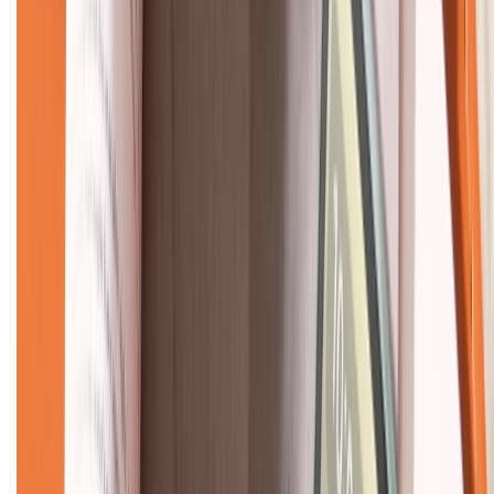
KẾT NỐI VỚI CHÚNG TÔI
CHỨNG NHẬN