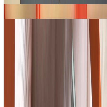
Bảng giá iPhone 15 cập nhật mới nhất tháng
08/2026
Cập nhật bảng giá điện thoại Samsung tháng 8:
Giảm đến 15.49 triệu
TỔNG ĐÀI HỖ TRỢ
(08H30 - 21H30)
Tư vấn mua hàng (miễn phí):
1800.6229
Khiếu nại - Góp ý:
088.99999.33
Bán hàng doanh nghiệp B2B:
088.99999.22