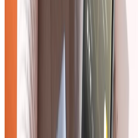
1800.6229
(08h30 - 21h30)
Khiếu nại - Góp ý:
088.99999.33
(09h00 - 18h00)
Trung tâm bảo hành:
028.710.89898
(08h30 - 21h00)
KẾT NỐI VỚI CHÚNG TÔI
Về chúng tôi
Giới thiệu về XTMobile
Liên hệ hợp tác
Hệ thống cửa hàng bán lẻ