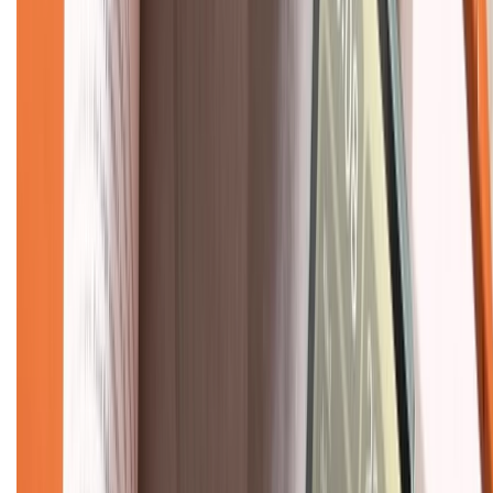
Về chúng tôi
Giới thiệu về XTMobile
Liên hệ hợp tác
Hệ thống cửa hàng bán lẻ
Về trang chủ
Hỗ trợ khách hàng
Mua hàng trả góp
Mua hàng online
Dịch vụ bảo hành mở rộng
Hình thức thanh toán
Tra cứu bảo hành