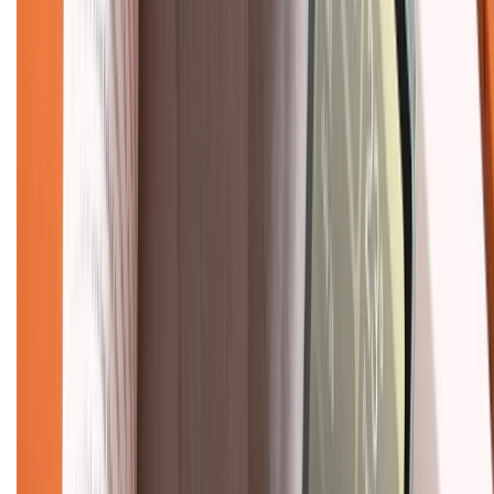
Chính sách
Bảo hành mở rộng
Chính sách dùng sản phẩm 7 ngày miễn phí
Chính sách đổi trả
Chính sách bảo hành
Chính sách bảo mật thông tin
Chính sách kiểm hàng
TỔNG ĐÀI HỖ TRỢ
Tư vấn mua hàng (miễn phí):
1800.6229
(08h30 - 21h30)
Khiếu nại - Góp ý:
088.99999.33
(09h00 - 18h00)