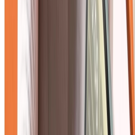
Giới thiệu về XTMobile
Liên hệ hợp tác
Hệ thống cửa hàng bán lẻ
Về trang chủ
Hỗ trợ khách hàng
Mua hàng trả góp
Mua hàng online
Dịch vụ bảo hành mở rộng
Hình thức thanh toán
Tra cứu bảo hành
Tra cứu điểm XTMember
Hướng dẫn mua hàng trả góp
Dịch vụ bán hàng B2B