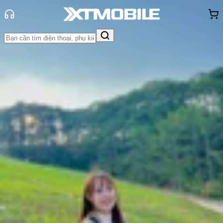
Trang chủ
Tin tức
Tin Mới
Tin Mới
Đánh Giá - Trên Tay
So Sánh
Tư vấn
Khuyến
mãi
Thủ thuật
Hỏi đáp
App - Game
Thông báo
Khách
hàng - Sự kiện
OnePlus Pad 2 Pro chính thức ra
mắt với Snapdragon 8 Elite và màn
hình 13.2 inch 3.4K
Thùy Nguyễn
Ngày đăng:
14/05/2025