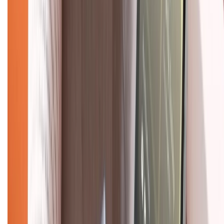
Trung tâm bảo hành:
028.710.89898
(08h30 - 21h00)
KẾT NỐI VỚI CHÚNG TÔI
Về chúng tôi
Giới thiệu về XTMobile
Liên hệ hợp tác
Hệ thống cửa hàng bán lẻ
Về trang chủ
Hỗ trợ khách hàng
Mua hàng trả góp