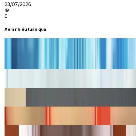
23/07/2026
0
Xem nhiều tuần qua
Tư vấn
Bảng giá iPhone cũ mới nhất trong tháng 8 năm
2026, giá siêu hấp dẫn
Cập nhật bảng giá iPhone năm 2026: Giá tốt, ưu đãi
hấp dẫn
Cập nhật bảng giá Galaxy S23 (Plus, Ultra) cũ, mới
năm 2026
Bảng giá iPhone 15 cập nhật mới nhất tháng
08/2026
Cập nhật bảng giá điện thoại Samsung tháng 8:
Giảm đến 15.49 triệu