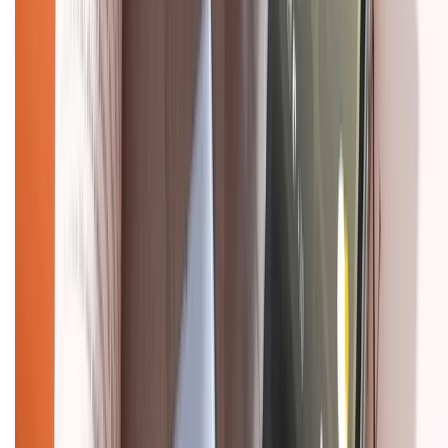
Mua hàng online
Dịch vụ bảo hành mở rộng
Hình thức thanh toán
Tra cứu bảo hành
Tra cứu điểm XTMember
Hướng dẫn mua hàng trả góp
Dịch vụ bán hàng B2B
Chính sách
Bảo hành mở rộng
Chính sách dùng sản phẩm 7 ngày miễn phí
Chính sách đổi trả
Chính sách bảo hành