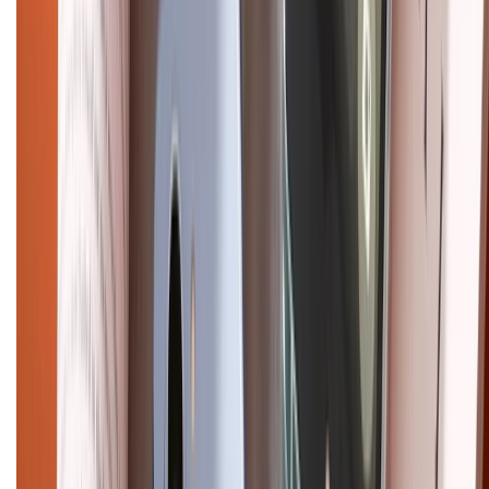
CHỨNG NHẬN
Điện thoại iPhone
iPhone 17 Pro Max
iPhone 17
Pro
iPhone 17
iPhone 16
iPhone 16 Pro Max
iPhone 15
Pro Max
iPhone 15
Điện thoại Samsung
Samsung S26
Ultra
Samsung S26
Samsung S25
iPhone cũ
iPhone 17
cũ
iPhone 16 cũ
iPhone 16 Pro Max cũ
Copyright @2012 HỘ KINH DOANH CỬA HÀNG ĐIỆN THOẠI DI ĐỘNG
XTMOBILE. Số GPKD: 41A8052143 – Cấp ngày 11/05/2023. Địa chỉ: 50
Trần Quang Khải, Phường Tân Định, Quận 1, TP.HCM. Điện thoại:
1800.6229 (Miễn Phí)
Email: xtmobile.sg@gmail.com. Chịu trách nhiệm nội dung: Lê Xuân