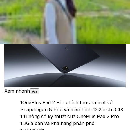
Cập nhật:
14/05/2025
Theo dõi XTMobile trên
Xem nhanh
Ẩn
1
OnePlus Pad 2 Pro chính thức ra mắt với
Snapdragon 8 Elite và màn hình 13.2 inch 3.4K
1.1
Thông số kỹ thuật của OnePlus Pad 2 Pro
1.2
Giá bán và khả năng phân phối