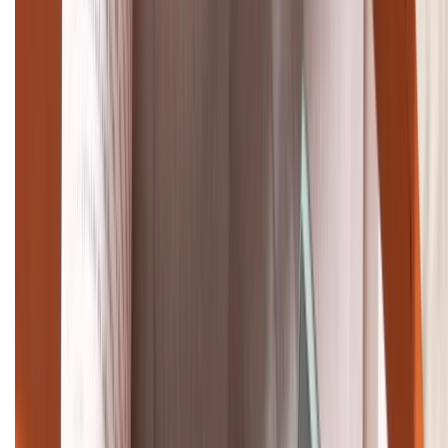
TỔNG ĐÀI HỖ TRỢ
(08H30 - 21H30)
Tư vấn mua hàng (miễn phí):
1800.6229
Khiếu nại - Góp ý:
088.99999.33
Bán hàng doanh nghiệp B2B:
088.99999.22
HỖ TRỢ THANH TOÁN