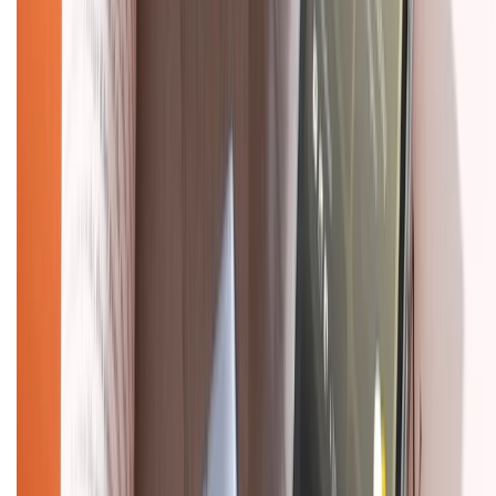
Tư vấn mua hàng (miễn phí):
1800.6229
(08h30 - 21h30)
Khiếu nại - Góp ý:
088.99999.33
(09h00 - 18h00)
Trung tâm bảo hành:
028.710.89898
(08h30 - 21h00)
KẾT NỐI VỚI CHÚNG TÔI
Về chúng tôi
Giới thiệu về XTMobile
Liên hệ hợp tác