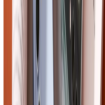
CHỨNG NHẬN
Điện thoại iPhone
iPhone 17 Pro Max
iPhone 17
Pro
iPhone 17
iPhone 16
iPhone 16 Pro Max
iPhone 15
Pro Max
iPhone 15
Điện thoại Samsung
Samsung S26
Ultra
Samsung S26
Samsung S25
iPhone cũ
iPhone 17