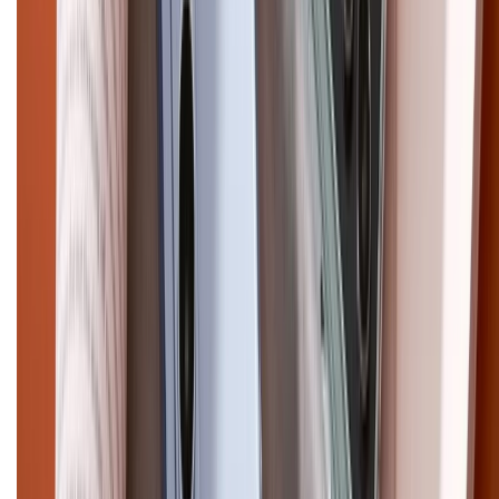
cũ
iPhone 16 cũ
iPhone 16 Pro Max cũ
Copyright @2012 HỘ KINH DOANH CỬA HÀNG ĐIỆN THOẠI DI ĐỘNG
XTMOBILE. Số GPKD: 41A8052143 – Cấp ngày 11/05/2023. Địa chỉ: 50
Trần Quang Khải, Phường Tân Định, Quận 1, TP.HCM. Điện thoại:
1800.6229 (Miễn Phí)
Email: xtmobile.sg@gmail.com. Chịu trách nhiệm nội dung: Lê Xuân
Hoà