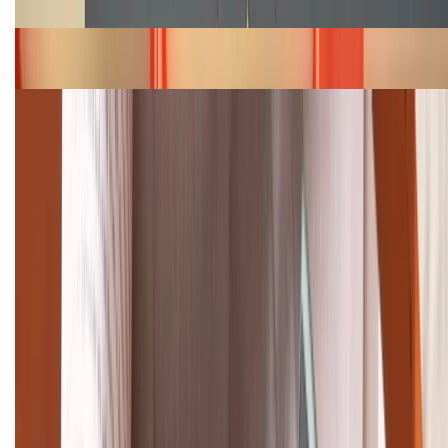
Bảng giá iPhone 15 cập nhật mới nhất tháng
08/2026
Cập nhật bảng giá điện thoại Samsung tháng 8:
Giảm đến 15.49 triệu
TỔNG ĐÀI HỖ TRỢ
(08H30 - 21H30)
Tư vấn mua hàng (miễn phí):
1800.6229
Khiếu nại - Góp ý:
088.99999.33
Bán hàng doanh nghiệp B2B: