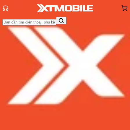
Trang chủ
Tin tức
Tin Mới
Tin Mới
Đánh Giá - Trên Tay
So Sánh
Tư vấn
Khuyến
mãi
Thủ thuật
Hỏi đáp
App - Game
Thông báo
Khách
hàng - Sự kiện
Xiaomi Mi Pad 5 sẽ có kết nối bàn
phím và bút cảm ứng như iPad Pro
Admin
Ngày đăng:
07/08/2021
Cập nhật:
07/08/2021