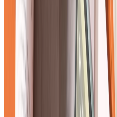
KẾT NỐI VỚI CHÚNG TÔI
CHỨNG NHẬN