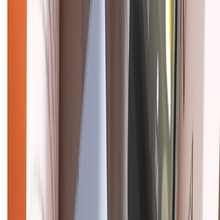
Hệ thống cửa hàng bán lẻ
Về trang chủ
Hỗ trợ khách hàng
Mua hàng trả góp
Mua hàng online
Dịch vụ bảo hành mở rộng
Hình thức thanh toán
Tra cứu bảo hành
Tra cứu điểm XTMember
Hướng dẫn mua hàng trả góp
Dịch vụ bán hàng B2B
Chính sách
Bảo hành mở rộng