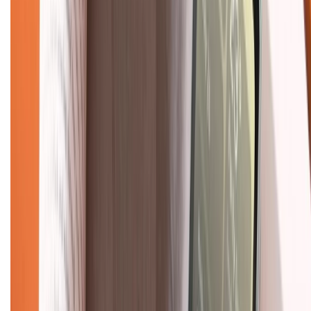
Tra cứu bảo hành
Tra cứu điểm XTMember
Hướng dẫn mua hàng trả góp
Dịch vụ bán hàng B2B
Chính sách
Bảo hành mở rộng
Chính sách dùng sản phẩm 7 ngày miễn phí
Chính sách đổi trả
Chính sách bảo hành
Chính sách bảo mật thông tin
Chính sách kiểm hàng
TỔNG ĐÀI HỖ TRỢ