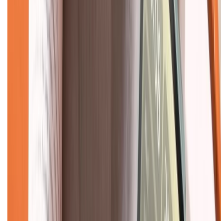
Về chúng tôi
Giới thiệu về XTMobile
Liên hệ hợp tác
Hệ thống cửa hàng bán lẻ
Về trang chủ
Hỗ trợ khách hàng
Mua hàng trả góp
Mua hàng online
Dịch vụ bảo hành mở rộng
Hình thức thanh toán