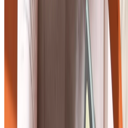
Tư vấn mua hàng (miễn phí):
1800.6229
Khiếu nại - Góp ý:
088.99999.33
Bán hàng doanh nghiệp B2B:
088.99999.22
HỖ TRỢ THANH TOÁN