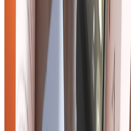
KẾT NỐI VỚI CHÚNG TÔI
Về chúng tôi
Giới thiệu về XTMobile
Liên hệ hợp tác
Hệ thống cửa hàng bán lẻ
Về trang chủ
Hỗ trợ khách hàng
Mua hàng trả góp
Mua hàng online
Dịch vụ bảo hành mở rộng
Hình thức thanh toán