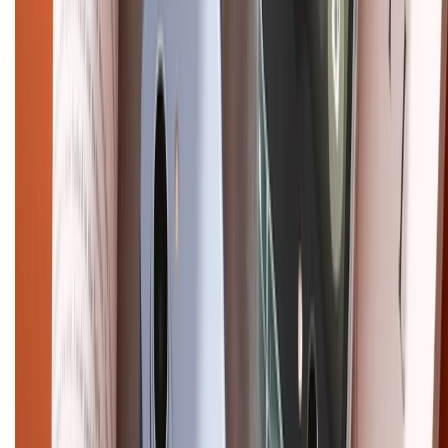
Tra cứu bảo hành
Tra cứu điểm XTMember
Hướng dẫn mua hàng trả góp
Dịch vụ bán hàng B2B
Chính sách
Bảo hành mở rộng
Chính sách dùng sản phẩm 7 ngày miễn phí
Chính sách đổi trả
Chính sách bảo hành
Chính sách bảo mật thông tin
Chính sách kiểm hàng
HỖ TRỢ THANH TOÁN