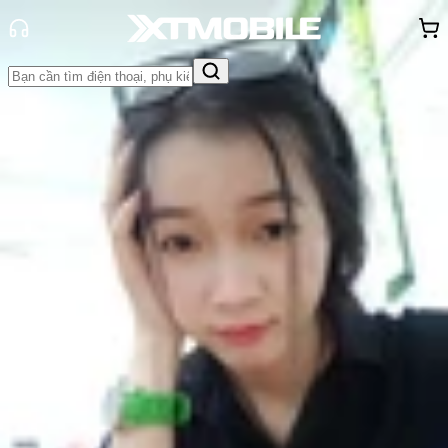
Trang chủ
Tin tức
Tin Mới
Tin Mới
Đánh Giá - Trên Tay
So Sánh
Tư vấn
Khuyến
mãi
Thủ thuật
Hỏi đáp
App - Game
Thông báo
Khách
hàng - Sự kiện
Xiaomi Mi 11 xuất sắc trở thành điện
thoại Android mạnh nhất tháng 12
của AnTuTu
Nguyễn Phan Thảo Nguyên
Ngày đăng:
06/01/2021