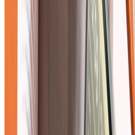
CHỨNG NHẬN
Về chúng tôi
Giới thiệu về XTMobile
Liên hệ hợp tác
Hệ thống cửa hàng bán lẻ
Về trang chủ