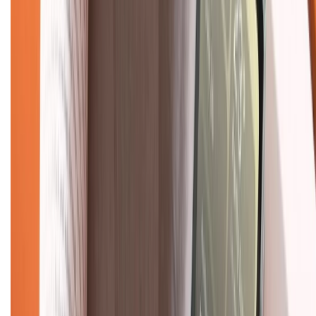
Hỗ trợ khách hàng
Mua hàng trả góp
Mua hàng online
Dịch vụ bảo hành mở rộng
Hình thức thanh toán
Tra cứu bảo hành
Tra cứu điểm XTMember
Hướng dẫn mua hàng trả góp
Dịch vụ bán hàng B2B
Chính sách
Bảo hành mở rộng
Chính sách dùng sản phẩm 7 ngày miễn phí