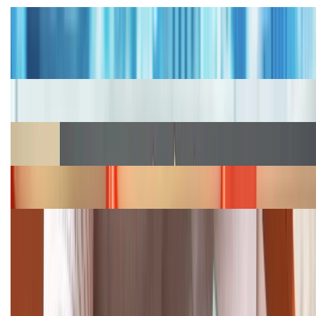
Tư vấn
Bảng giá iPhone cũ mới nhất trong tháng 8 năm
2026, giá siêu hấp dẫn
Cập nhật bảng giá iPhone năm 2026: Giá tốt, ưu đãi
hấp dẫn
Cập nhật bảng giá Galaxy S23 (Plus, Ultra) cũ, mới
năm 2026
Bảng giá iPhone 15 cập nhật mới nhất tháng
08/2026
Cập nhật bảng giá điện thoại Samsung tháng 8:
Giảm đến 15.49 triệu
TỔNG ĐÀI HỖ TRỢ
(08H30 - 21H30)