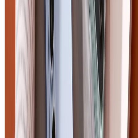
Điện thoại iPhone
iPhone 17 Pro Max
iPhone 17
Pro
iPhone 17
iPhone 16
iPhone 16 Pro Max
iPhone 15
Pro Max
iPhone 15
Điện thoại Samsung
Samsung S26
Ultra
Samsung S26
Samsung S25
iPhone cũ
iPhone 17
cũ
iPhone 16 cũ
iPhone 16 Pro Max cũ
Copyright @2012 HỘ KINH DOANH CỬA HÀNG ĐIỆN THOẠI DI ĐỘNG
XTMOBILE. Số GPKD: 41A8052143 – Cấp ngày 11/05/2023. Địa chỉ: 50
Trần Quang Khải, Phường Tân Định, Quận 1, TP.HCM. Điện thoại:
1800.6229 (Miễn Phí)
Email: xtmobile.sg@gmail.com. Chịu trách nhiệm nội dung: Lê Xuân
Hoà