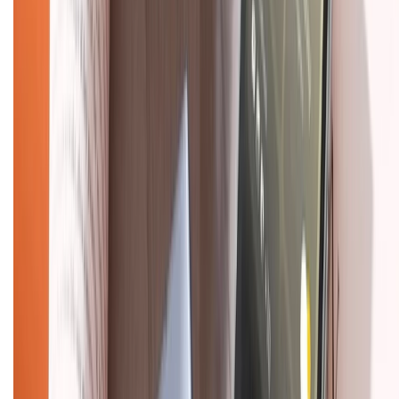
Chính sách đổi trả
Chính sách bảo hành
Chính sách bảo mật thông tin
Chính sách kiểm hàng
TỔNG ĐÀI HỖ TRỢ
Tư vấn mua hàng (miễn phí):
1800.6229
(08h30 - 21h30)
Khiếu nại - Góp ý:
088.99999.33
(09h00 - 18h00)
Trung tâm bảo hành:
028.710.89898
(08h30 - 21h00)