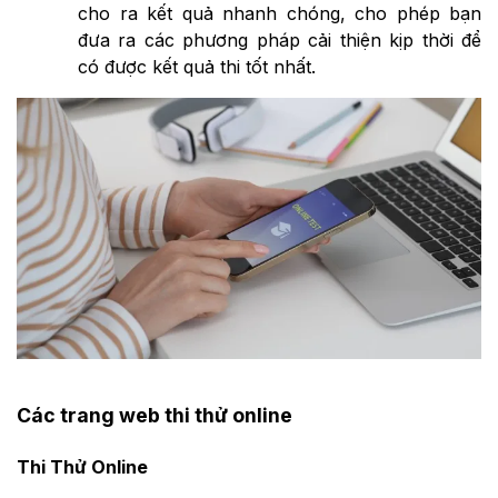
cho ra kết quả nhanh chóng, cho phép bạn
đưa ra các phương pháp cải thiện kịp thời để
có được kết quả thi tốt nhất.
Các trang web thi thử online
Thi Thử Online