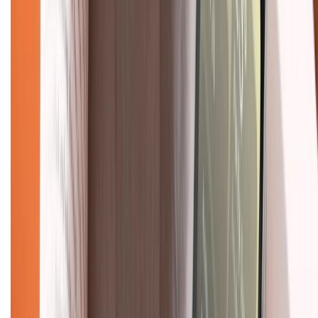
1800.6229
(08h30 - 21h30)
Khiếu nại - Góp ý:
088.99999.33
(09h00 - 18h00)
Trung tâm bảo hành:
028.710.89898
(08h30 - 21h00)
KẾT NỐI VỚI CHÚNG TÔI
Về chúng tôi
Giới thiệu về XTMobile
Liên hệ hợp tác
Hệ thống cửa hàng bán lẻ