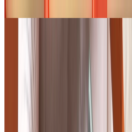
Bảng giá iPhone 15 cập nhật mới nhất tháng
08/2026
Cập nhật bảng giá điện thoại Samsung tháng 8:
Giảm đến 15.49 triệu
TỔNG ĐÀI HỖ TRỢ
(08H30 - 21H30)
Tư vấn mua hàng (miễn phí):
1800.6229
Khiếu nại - Góp ý:
088.99999.33
Bán hàng doanh nghiệp B2B:
088.99999.22