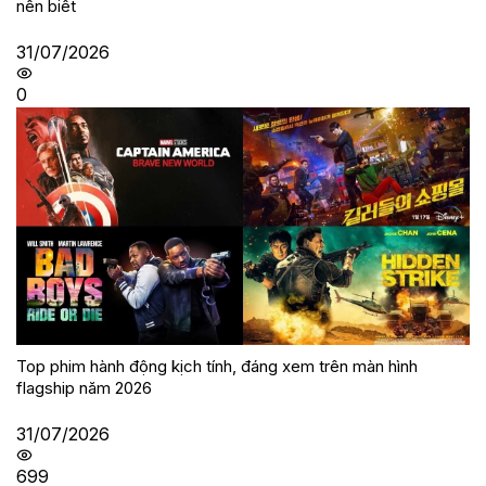
nên biết
31/07/2026
0
Top phim hành động kịch tính, đáng xem trên màn hình
flagship năm 2026
31/07/2026
699