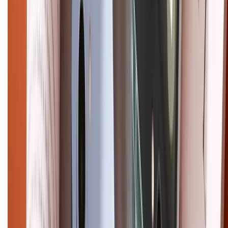
Copyright @2012 HỘ KINH DOANH CỬA HÀNG ĐIỆN THOẠI DI ĐỘNG
XTMOBILE. Số GPKD: 41A8052143 – Cấp ngày 11/05/2023. Địa chỉ: 50
Trần Quang Khải, Phường Tân Định, Quận 1, TP.HCM. Điện thoại:
1800.6229 (Miễn Phí)
Email: xtmobile.sg@gmail.com. Chịu trách nhiệm nội dung: Lê Xuân
Hoà