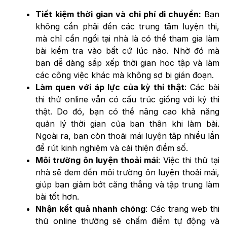
Tiết kiệm thời gian và chi phí di chuyển:
Bạn
không cần phải đến các trung tâm luyện thi,
mà chỉ cần ngồi tại nhà là có thể tham gia làm
bài kiểm tra vào bất cứ lúc nào. Nhờ đó mà
bạn dễ dàng sắp xếp thời gian học tập và làm
các công việc khác mà không sợ bị gián đoạn.
Làm quen với áp lực của kỳ thi thật
: Các bài
thi thử online vẫn có cấu trúc giống với kỳ thi
thật. Do đó, bạn có thể nâng cao khả năng
quản lý thời gian của bạn thân khi làm bài.
Ngoài ra, bạn còn thoải mái luyện tập nhiều lần
để rút kinh nghiệm và cải thiện điểm số.
Môi trường ôn luyện thoải mái
: Việc thi thử tại
nhà sẽ đem đến môi trường ôn luyện thoải mái,
giúp bạn giảm bớt căng thẳng và tập trung làm
bài tốt hơn.
Nhận kết quả nhanh chóng
: Các trang web thi
thử online thường sẽ chấm điểm tự động và