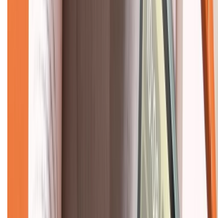
Về chúng tôi
Giới thiệu về XTMobile
Liên hệ hợp tác
Hệ thống cửa hàng bán lẻ
Về trang chủ
Hỗ trợ khách hàng
Mua hàng trả góp
Mua hàng online
Dịch vụ bảo hành mở rộng
Hình thức thanh toán
Tra cứu bảo hành