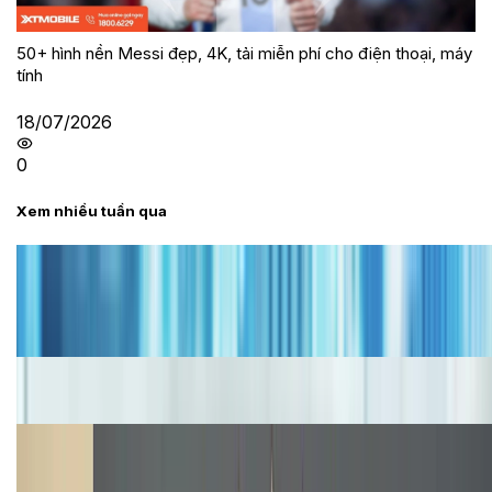
50+ hình nền Messi đẹp, 4K, tải miễn phí cho điện thoại, máy
tính
18/07/2026
0
Xem nhiều tuần qua
Tư vấn
Bảng giá iPhone cũ mới nhất trong tháng 8 năm
2026, giá siêu hấp dẫn
Cập nhật bảng giá iPhone năm 2026: Giá tốt, ưu đãi
hấp dẫn
Cập nhật bảng giá Galaxy S23 (Plus, Ultra) cũ, mới
năm 2026