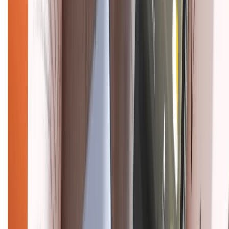
Chính sách dùng sản phẩm 7 ngày miễn phí
Chính sách đổi trả
Chính sách bảo hành
Chính sách bảo mật thông tin
Chính sách kiểm hàng
HỖ TRỢ THANH TOÁN