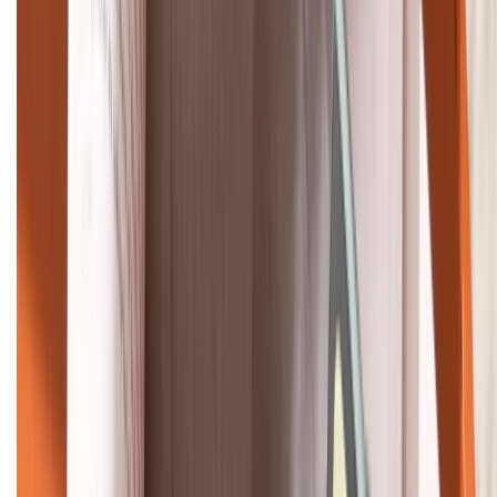
Khiếu nại - Góp ý:
088.99999.33
Bán hàng doanh nghiệp B2B:
088.99999.22
HỖ TRỢ THANH TOÁN