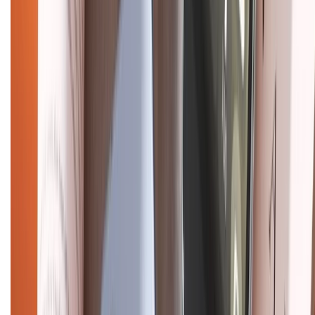
Hướng dẫn mua hàng trả góp
Dịch vụ bán hàng B2B
Chính sách
Bảo hành mở rộng
Chính sách dùng sản phẩm 7 ngày miễn phí
Chính sách đổi trả
Chính sách bảo hành
Chính sách bảo mật thông tin
Chính sách kiểm hàng
HỖ TRỢ THANH TOÁN