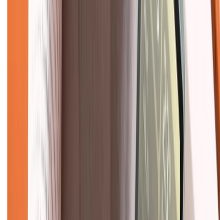
Mua hàng online
Dịch vụ bảo hành mở rộng
Hình thức thanh toán
Tra cứu bảo hành
Tra cứu điểm XTMember
Hướng dẫn mua hàng trả góp
Dịch vụ bán hàng B2B
Chính sách
Bảo hành mở rộng
Chính sách dùng sản phẩm 7 ngày miễn phí
Chính sách đổi trả
Chính sách bảo hành