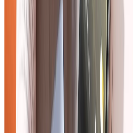
Về chúng tôi
Giới thiệu về XTMobile
Liên hệ hợp tác
Hệ thống cửa hàng bán lẻ
Về trang chủ
Hỗ trợ khách hàng
Mua hàng trả góp
Mua hàng online
Dịch vụ bảo hành mở rộng
Hình thức thanh toán
Tra cứu bảo hành
Tra cứu điểm XTMember