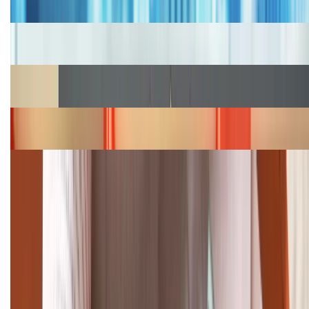
2026, giá siêu hấp dẫn
Cập nhật bảng giá iPhone năm 2026: Giá tốt, ưu đãi
hấp dẫn
Cập nhật bảng giá Galaxy S23 (Plus, Ultra) cũ, mới
năm 2026
Bảng giá iPhone 15 cập nhật mới nhất tháng
08/2026
Cập nhật bảng giá điện thoại Samsung tháng 8:
Giảm đến 15.49 triệu
TỔNG ĐÀI HỖ TRỢ
(08H30 - 21H30)
Tư vấn mua hàng (miễn phí):
1800.6229