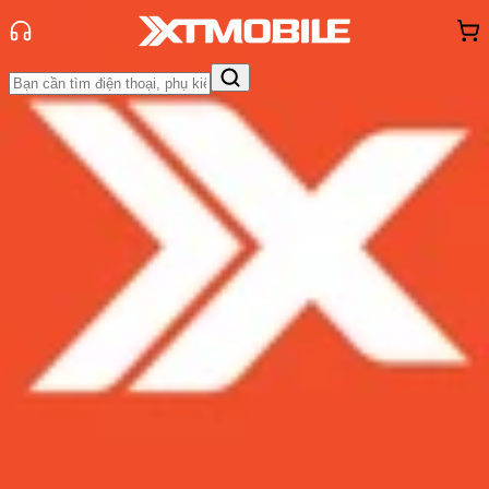
Trang chủ
Tin tức
Đánh Giá - Trên Tay
Tin Mới
Đánh Giá - Trên Tay
So Sánh
Tư vấn
Khuyến
mãi
Thủ thuật
Hỏi đáp
App - Game
Thông báo
Khách
hàng - Sự kiện
Vạch trần sự thật đằng sau chiếc
Galaxy Note 9 xách tay Hàn Quốc
Admin
Ngày đăng:
13/09/2018
Cập nhật:
13/09/2018