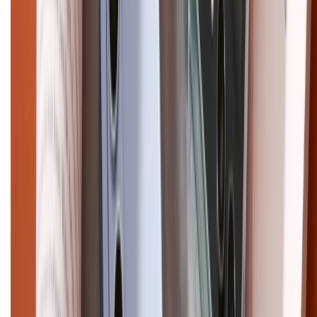
Điện thoại iPhone
iPhone 17 Pro Max
iPhone 17
Pro
iPhone 17
iPhone 16
iPhone 16 Pro Max
iPhone 15
Pro Max
iPhone 15
Điện thoại Samsung
Samsung S26
Ultra
Samsung S26
Samsung S25
iPhone cũ
iPhone 17
cũ
iPhone 16 cũ
iPhone 16 Pro Max cũ
Copyright @2012 HỘ KINH DOANH CỬA HÀNG ĐIỆN THOẠI DI ĐỘNG
XTMOBILE. Số GPKD: 41A8052143 – Cấp ngày 11/05/2023. Địa chỉ: 50
Trần Quang Khải, Phường Tân Định, Quận 1, TP.HCM. Điện thoại:
1800.6229 (Miễn Phí)
Email: xtmobile.sg@gmail.com. Chịu trách nhiệm nội dung: Lê Xuân
Hoà