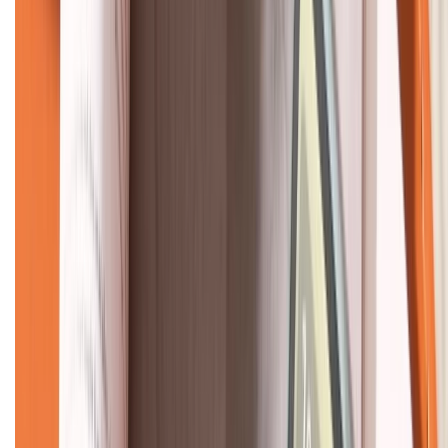
KẾT NỐI VỚI CHÚNG TÔI
CHỨNG NHẬN