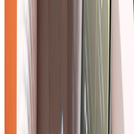
Chính sách bảo mật thông tin
Chính sách kiểm hàng
TỔNG ĐÀI HỖ TRỢ
Tư vấn mua hàng (miễn phí):
1800.6229
(08h30 - 21h30)
Khiếu nại - Góp ý:
088.99999.33
(09h00 - 18h00)
Trung tâm bảo hành:
028.710.89898
(08h30 - 21h00)
KẾT NỐI VỚI CHÚNG TÔI