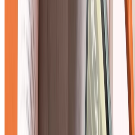
Về chúng tôi
Giới thiệu về XTMobile
Liên hệ hợp tác
Hệ thống cửa hàng bán lẻ
Về trang chủ
Hỗ trợ khách hàng
Mua hàng trả góp