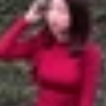
 trình khuyến mãi lớn tại XTmobile
m sốc còn 5.199.000 đồng
từ 3 triệu đồng
 triệu đồng
ơng trình khuyến mãi lớn tại XTmobile
o khách hàng SIÊU ĐẠI TIỆC với loạt ưu đãi lớn dành c
dùng không nên bỏ qua. Đây cũng chính là cơ hội vàng 
y.
G QUỐC KHÁNH 2/9
3/09/2024