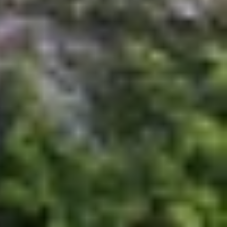
 ngày 30/08.
ệm âm thanh chất lượng cao. Với tính năng chống
n thực, mà còn tối ưu hóa trải nghiệm nghe nhạc
ống nước IPX4 đảm bảo độ bền bỉ trong mọi hoàn