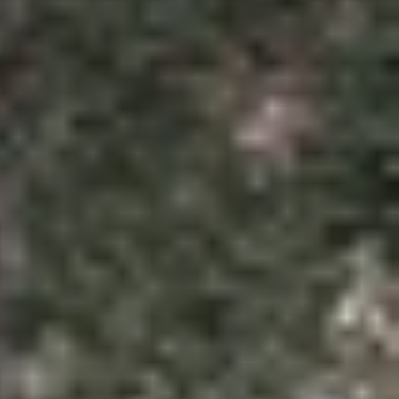
ho những tín đồ của Apple. Hàng loạt siêu phẩm
để bạn sở hữu ngay tai nghe Apple với âm thanh