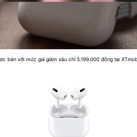
 bán với mức giá giảm sâu chỉ 5.199.000 đồng tại XTmobil