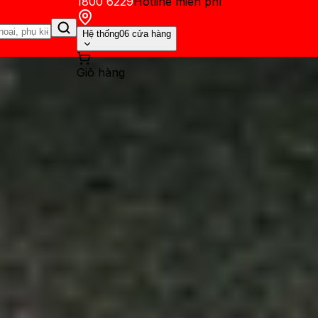
1800 6229
Hotline miễn phí
Hệ thống
06 cửa hàng
Giỏ hàng
ến mãi
Thủ thuật
Hỏi đáp
App - Game
Thông báo
Khách hàng 
ăn ngay tai nghe AirPods với