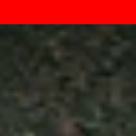
- Sự kiện
 ưu đãi tốt nhất