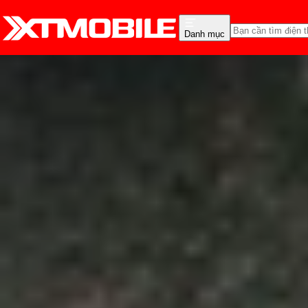
Danh mục
Trang chủ
Tin tức
Khuyến mãi
Tin Mới
Đánh Giá - Trên Tay
So Sánh
Tư vấn
Khuy
Siêu sale Quốc Khánh: S
Anh Thư
Ngày đăng:
29/08/2024
Cập nhật:
28/05/2026
Theo dõi XTMobile trên