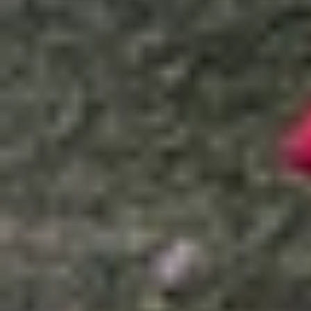
Xem nhanh
Ẩn
1
Sở hữu Airpods giá tốt nhất trong chương
1.1
AirPods Pro 2 2023 Type-C (VN/A) giả
1.2
Airpods 3 Lightning Charge (AM/A) chỉ 
1.3
Airpods 2 Lightning Quốc Tế giảm còn 2
1.4
Tạm kết
Sở hữu Airpods giá tốt nhất trong chư
Nhân dịp Quốc Khánh 2/9,
XTmobile
mang đến ch
AirPods đang được giảm giá cực mạnh mà người 
đỉnh cao cùng mức giá thấp nhất từ trước đến na
Tên chương trình
: SIÊU ĐẠI TIỆC MỪN
Thời gian áp dụng:
Ngày 30/08/2024 - 0