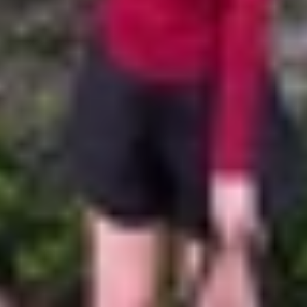
hời hạn và giá sản phẩm bên dưới sẽ chỉ hiện chính xác từ
c còn 5.199.000 đồng
n hoàn hảo cho những ai yêu thích công nghệ và trải nghi
ial Audio, AirPods Pro 2 không chỉ mang đến âm thanh châ
-C mới giúp sạc nhanh hơn, tiện lợi hơn và khả năng ch