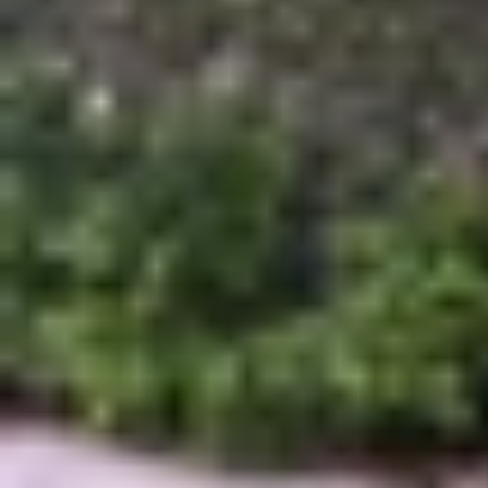
Lưu ý:
Khuyến mãi có thể kết thúc trước t
AirPods Pro 2 2023 Type-C (VN/A) giảm số
AirPods Pro 2 2023 Type-C (VN/A)
là sự lựa chọ
ồn chủ động vượt trội, chế độ xuyên âm và Spat
theo môi trường xung quanh bạn. Cổng sạc Type
cảnh.