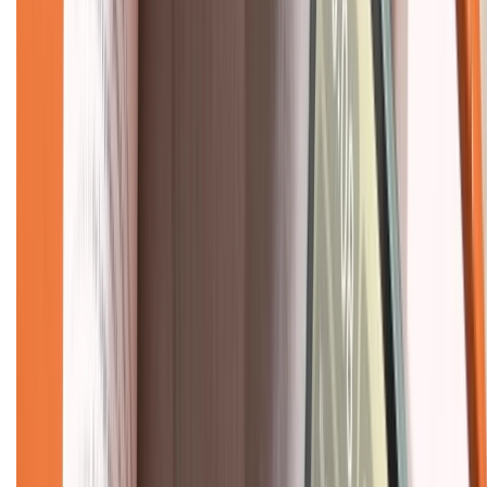
Hình thức thanh toán
Tra cứu bảo hành
Tra cứu điểm XTMember
Hướng dẫn mua hàng trả góp
Dịch vụ bán hàng B2B
Chính sách
Bảo hành mở rộng
Chính sách dùng sản phẩm 7 ngày miễn phí
Chính sách đổi trả
Chính sách bảo hành
Chính sách bảo mật thông tin
Chính sách kiểm hàng