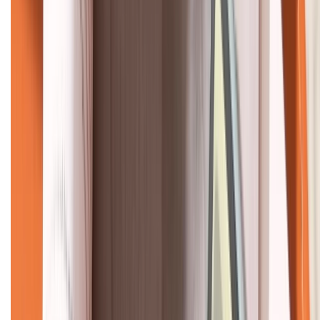
KẾT NỐI VỚI CHÚNG TÔI
CHỨNG NHẬN