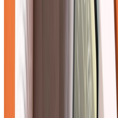
TỔNG ĐÀI HỖ TRỢ
Tư vấn mua hàng (miễn phí):
1800.6229
(08h30 - 21h30)
Khiếu nại - Góp ý:
088.99999.33
(09h00 - 18h00)
Trung tâm bảo hành:
028.710.89898
(08h30 - 21h00)
KẾT NỐI VỚI CHÚNG TÔI
Về chúng tôi
Giới thiệu về XTMobile