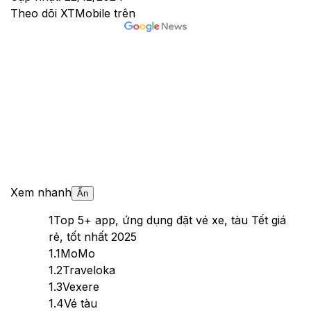
Theo dõi XTMobile trên
Xem nhanh
Ẩn
1
Top 5+ app, ứng dụng đặt vé xe, tàu Tết giá
rẻ, tốt nhất 2025
1.1
MoMo
1.2
Traveloka
1.3
Vexere
1.4
Vé tàu