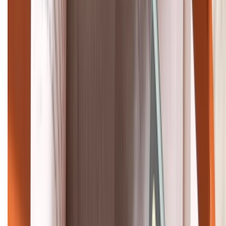
Bán hàng doanh nghiệp B2B:
088.99999.22
HỖ TRỢ THANH TOÁN