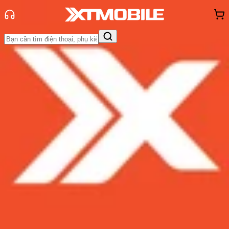
Trang chủ
Tin tức
App - Game
Tin Mới
Đánh Giá - Trên Tay
So Sánh
Tư vấn
Khuyến
mãi
Thủ thuật
Hỏi đáp
App - Game
Thông báo
Khách
hàng - Sự kiện
TOP 5+ ứng dụng đặt vé xe Tết giá
rẻ, uy tín nhất 2025!
Admin
Ngày đăng:
22/12/2024
Cập nhật:
22/12/2024