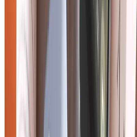
Pro
iPhone 17
iPhone 16
iPhone 16 Pro Max
iPhone 15
Pro Max
iPhone 15
Điện thoại Samsung
Samsung S26
Ultra
Samsung S26
Samsung S25
iPhone cũ
iPhone 17
cũ
iPhone 16 cũ
iPhone 16 Pro Max cũ
Copyright @2012 HỘ KINH DOANH CỬA HÀNG ĐIỆN THOẠI DI ĐỘNG
XTMOBILE. Số GPKD: 41A8052143 – Cấp ngày 11/05/2023. Địa chỉ: 50
Trần Quang Khải, Phường Tân Định, Quận 1, TP.HCM. Điện thoại:
1800.6229 (Miễn Phí)
Email: xtmobile.sg@gmail.com. Chịu trách nhiệm nội dung: Lê Xuân
Hoà