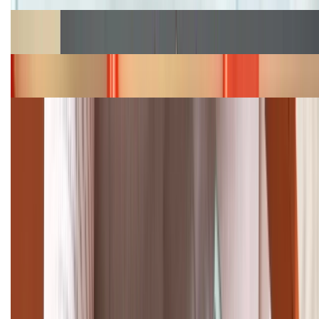
Cập nhật bảng giá Galaxy S23 (Plus, Ultra) cũ, mới
năm 2026
Bảng giá iPhone 15 cập nhật mới nhất tháng
08/2026
Cập nhật bảng giá điện thoại Samsung tháng 8:
Giảm đến 15.49 triệu
TỔNG ĐÀI HỖ TRỢ
(08H30 - 21H30)
Tư vấn mua hàng (miễn phí):
1800.6229
Khiếu nại - Góp ý:
088.99999.33