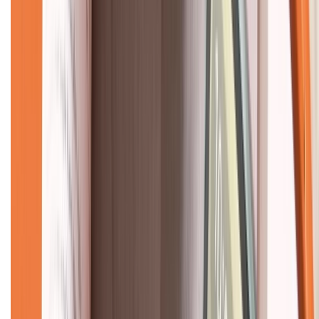
Về chúng tôi
Giới thiệu về XTMobile
Liên hệ hợp tác
Hệ thống cửa hàng bán lẻ
Về trang chủ
Hỗ trợ khách hàng
Mua hàng trả góp
Mua hàng online
Dịch vụ bảo hành mở rộng