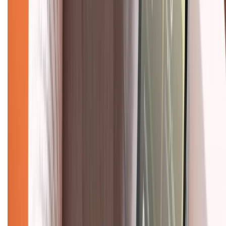
Liên hệ hợp tác
Hệ thống cửa hàng bán lẻ
Về trang chủ
Hỗ trợ khách hàng
Mua hàng trả góp
Mua hàng online
Dịch vụ bảo hành mở rộng
Hình thức thanh toán
Tra cứu bảo hành
Tra cứu điểm XTMember
Hướng dẫn mua hàng trả góp
Dịch vụ bán hàng B2B